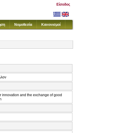
Είσοδος
ηση
Νομοθεσία
Κανονισμοί
λλον
 innovation and the exchange of good
h