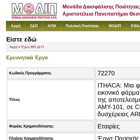
Μονάδα Διασφάλισης Ποιότητας
Αριστοτέλειο Πανεπιστήμιο Θε
Αρχή
ΣΔΠ
ΑΠΘ
Πολιτική Ποιότητας
ΜΟΔΙΠ
ΕΘΑ
Είστε εδώ
Αρχή
»
Έργο ΜΟ.ΔΙ.Π.
Ερευνητικά Έργα
72270
Κωδικός Προγράμματος
ITHACA: Μια φ
εικονικό φάρμα
της αποτελεσμ
Τίτλος
ΑΜΥ-101, σε C
δυσχέρειας Α
Εταιρίες
Φορέας Χρηματοδότησης:
Έργα Παροχής
Πλαίσιο Χρηματοδότησης