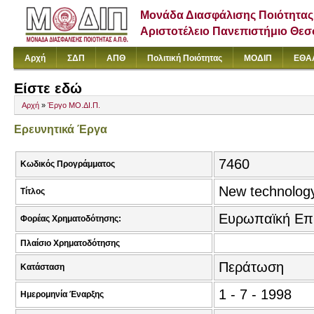
Μονάδα Διασφάλισης Ποιότητας
Αριστοτέλειο Πανεπιστήμιο Θε
Αρχή
ΣΔΠ
ΑΠΘ
Πολιτική Ποιότητας
ΜΟΔΙΠ
ΕΘΑ
Είστε εδώ
Αρχή
»
Έργο ΜΟ.ΔΙ.Π.
Ερευνητικά Έργα
7460
Κωδικός Προγράμματος
New technology
Τίτλος
Ευρωπαϊκή Επ
Φορέας Χρηματοδότησης:
Πλαίσιο Χρηματοδότησης
Περάτωση
Κατάσταση
1 - 7 - 1998
Ημερομηνία Έναρξης