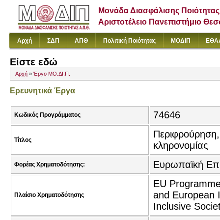
Μονάδα Διασφάλισης Ποιότητας
Αριστοτέλειο Πανεπιστήμιο Θε
Αρχή
ΣΔΠ
ΑΠΘ
Πολιτική Ποιότητας
ΜΟΔΙΠ
ΕΘΑ
Είστε εδώ
Αρχή
»
Έργο ΜΟ.ΔΙ.Π.
Ερευνητικά Έργα
74646
Κωδικός Προγράμματος
Περιφρούρηση, 
Τίτλος
κληρονομίας
Ευρωπαϊκή Επ
Φορέας Χρηματοδότησης:
EU Programmes
and European In
Πλαίσιο Χρηματοδότησης
Inclusive Socie