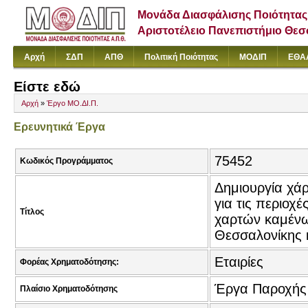
Μονάδα Διασφάλισης Ποιότητας
Αριστοτέλειο Πανεπιστήμιο Θε
Αρχή
ΣΔΠ
ΑΠΘ
Πολιτική Ποιότητας
ΜΟΔΙΠ
ΕΘΑ
Είστε εδώ
Αρχή
»
Έργο ΜΟ.ΔΙ.Π.
Ερευνητικά Έργα
75452
Κωδικός Προγράμματος
Δημιουργία χάρ
για τις περιοχ
Τίτλος
χαρτών καμένων
Θεσσαλονίκης κ
Εταιρίες
Φορέας Χρηματοδότησης:
Έργα Παροχής
Πλαίσιο Χρηματοδότησης