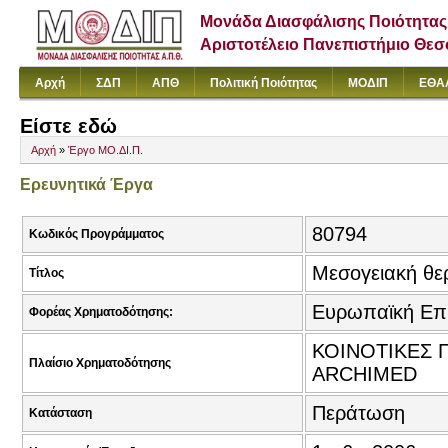
Μονάδα Διασφάλισης Ποιότητας
Αριστοτέλειο Πανεπιστήμιο Θε
Αρχή
ΣΔΠ
ΑΠΘ
Πολιτική Ποιότητας
ΜΟΔΙΠ
ΕΘΑ
Είστε εδώ
Αρχή
»
Έργο ΜΟ.ΔΙ.Π.
Ερευνητικά Έργα
80794
Κωδικός Προγράμματος
Μεσογειακή θε
Τίτλος
Ευρωπαϊκή Επ
Φορέας Χρηματοδότησης:
ΚΟΙΝΟΤΙΚΕΣ Π
Πλαίσιο Χρηματοδότησης
ARCHIMED
Περάτωση
Κατάσταση