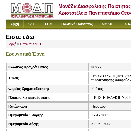
Μονάδα Διασφάλισης Ποιότητας
Αριστοτέλειο Πανεπιστήμιο Θε
Αρχή
ΣΔΠ
ΑΠΘ
Πολιτική Ποιότητας
ΜΟΔΙΠ
ΕΘΑ
Είστε εδώ
Αρχή
»
Έργο ΜΟ.ΔΙ.Π.
Ερευνητικά Έργα
Κωδικός Προγράμματος
80927
ΠΥΘΑΓΟΡΑΣ ΙΙ (Περιβάλλ
Τίτλος
τηλεσκοπησης ασαφούς λ
Φορέας Χρηματοδότησης:
Κράτος
Πλαίσιο Χρηματοδότησης
Γ ΚΠΣ, ΕΠΕΑΕΚ ΙΙ, MIS:9
Κατάσταση
Περάτωση
Ημερομηνία Έναρξης
1 - 4 - 2005
Ημερομηνία Λήξης
31 - 5 - 2008