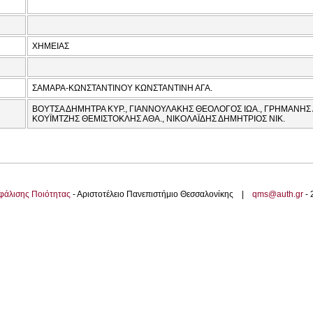
ΧΗΜΕΙΑΣ
ΣΑΜΑΡΑ-ΚΩΝΣΤΑΝΤΙΝΟΥ ΚΩΝΣΤΑΝΤΙΝΗ ΑΓΑ.
ΒΟΥΤΣΑ ΔΗΜΗΤΡΑ ΚΥΡ., ΓΙΑΝΝΟΥΛΑΚΗΣ ΘΕΟΛΟΓΟΣ ΙΩΑ., ΓΡΗΜΑΝΗΣ 
ΚΟΥΪΜΤΖΗΣ ΘΕΜΙΣΤΟΚΛΗΣ ΑΘΑ., ΝΙΚΟΛΑΪΔΗΣ ΔΗΜΗΤΡΙΟΣ ΝΙΚ.
φάλισης Ποιότητας
- Αριστοτέλειο Πανεπιστήμιο Θεσσαλονίκης |
qms@auth.gr
-