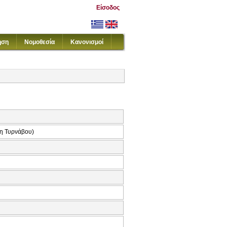
Είσοδος
ηση
Νομοθεσία
Κανονισμοί
η Τυρνάβου)