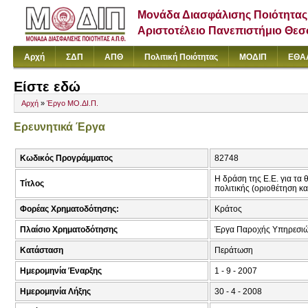
Μονάδα Διασφάλισης Ποιότητας
Αριστοτέλειο Πανεπιστήμιο Θε
Αρχή
ΣΔΠ
ΑΠΘ
Πολιτική Ποιότητας
ΜΟΔΙΠ
ΕΘΑ
Είστε εδώ
Αρχή
»
Έργο ΜΟ.ΔΙ.Π.
Ερευνητικά Έργα
Κωδικός Προγράμματος
82748
Η δράση της Ε.Ε. για τα
Τίτλος
πολιτικής (οριοθέτηση κα
Φορέας Χρηματοδότησης:
Κράτος
Πλαίσιο Χρηματοδότησης
Έργα Παροχής Υπηρεσι
Κατάσταση
Περάτωση
Ημερομηνία Έναρξης
1 - 9 - 2007
Ημερομηνία Λήξης
30 - 4 - 2008