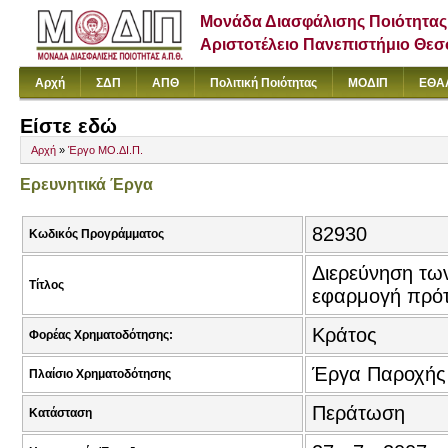
Μονάδα Διασφάλισης Ποιότητας
Αριστοτέλειο Πανεπιστήμιο Θε
Αρχή
ΣΔΠ
ΑΠΘ
Πολιτική Ποιότητας
ΜΟΔΙΠ
ΕΘΑ
Είστε εδώ
Αρχή
»
Έργο ΜΟ.ΔΙ.Π.
Ερευνητικά Έργα
82930
Κωδικός Προγράμματος
Διερεύνηση τω
Τίτλος
εφαρμογή πρό
Κράτος
Φορέας Χρηματοδότησης:
Έργα Παροχής
Πλαίσιο Χρηματοδότησης
Περάτωση
Κατάσταση