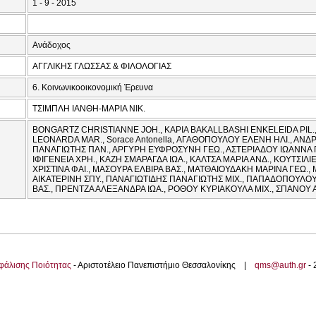
1 - 9 - 2015
Ανάδοχος
ΑΓΓΛΙΚΗΣ ΓΛΩΣΣΑΣ & ΦΙΛΟΛΟΓΙΑΣ
6. Κοινωνικοοικονομική Έρευνα
ΤΣΙΜΠΛΗ ΙΑΝΘΗ-ΜΑΡΙΑ ΝΙΚ.
BONGARTZ CHRISTIANNE JOH., KAPIA BAKALLBASHI ENKELEIDA PIL.
LEONARDA MAR., Sorace Antonella, ΑΓΑΘΟΠΟΥΛΟΥ ΕΛΕΝΗ ΗΛΙ., ΑΝΔ
ΠΑΝΑΓΙΩΤΗΣ ΠΑΝ., ΑΡΓΥΡΗ ΕΥΦΡΟΣΥΝΗ ΓΕΩ., ΑΣΤΕΡΙΑΔΟΥ ΙΩΑΝΝΑ Γ
ΙΦΙΓΕΝΕΙΑ ΧΡΗ., ΚΑΖΗ ΣΜΑΡΑΓΔΑ ΙΩΑ., ΚΑΛΤΣΑ ΜΑΡΙΑ ΑΝΔ., ΚΟΥΤΣΙΛ
ΧΡΙΣΤΙΝΑ ΦΑΙ., ΜΑΣΟΥΡΑ ΕΛΒΙΡΑ ΒΑΣ., ΜΑΤΘΑΙΟΥΔΑΚΗ ΜΑΡΙΝΑ ΓΕΩ.
ΑΙΚΑΤΕΡΙΝΗ ΣΠΥ., ΠΑΝΑΓΙΩΤΙΔΗΣ ΠΑΝΑΓΙΩΤΗΣ ΜΙΧ., ΠΑΠΑΔΟΠΟΥΛΟΥ
ΒΑΣ., ΠΡΕΝΤΖΑ ΑΛΕΞΑΝΔΡΑ ΙΩΑ., ΡΟΘΟΥ ΚΥΡΙΑΚΟΥΛΑ ΜΙΧ., ΣΠΑΝΟΥ 
φάλισης Ποιότητας
- Αριστοτέλειο Πανεπιστήμιο Θεσσαλονίκης |
qms@auth.gr
-