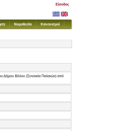
Είσοδος
ηση
Νομοθεσία
Κανονισμοί
ου Δήμου Βόλου (Συνοικία Παλαιών) από