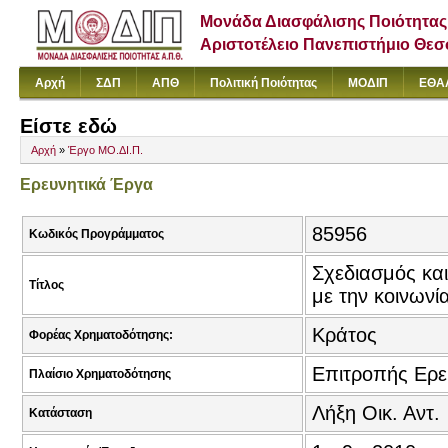
Μονάδα Διασφάλισης Ποιότητας
Αριστοτέλειο Πανεπιστήμιο Θε
Αρχή
ΣΔΠ
ΑΠΘ
Πολιτική Ποιότητας
ΜΟΔΙΠ
ΕΘΑ
Είστε εδώ
Αρχή
»
Έργο ΜΟ.ΔΙ.Π.
Ερευνητικά Έργα
85956
Κωδικός Προγράμματος
Σχεδιασμός κα
Τίτλος
με την κοινωνία
Κράτος
Φορέας Χρηματοδότησης:
Επιτροπής Ερ
Πλαίσιο Χρηματοδότησης
Λήξη Οικ. Αντ.
Κατάσταση