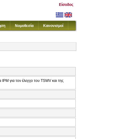
Είσοδος
ηση
Νομοθεσία
Κανονισμοί
IPM για τον έλεγχο του TSWV και της