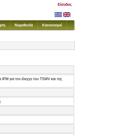
Είσοδος
ηση
Νομοθεσία
Κανονισμοί
IPM για τον έλεγχο του TSWV και της
ή