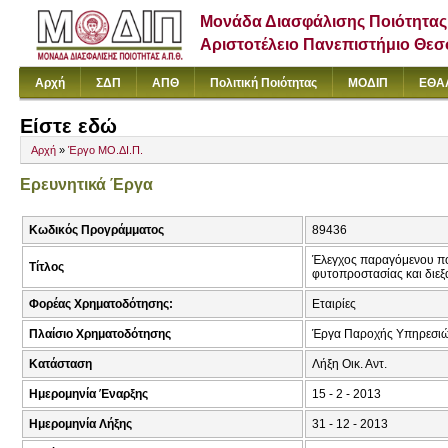
Μονάδα Διασφάλισης Ποιότητας
Αριστοτέλειο Πανεπιστήμιο Θε
Αρχή
ΣΔΠ
ΑΠΘ
Πολιτική Ποιότητας
ΜΟΔΙΠ
ΕΘΑ
Είστε εδώ
Αρχή
»
Έργο ΜΟ.ΔΙ.Π.
Ερευνητικά Έργα
Κωδικός Προγράμματος
89436
Έλεγχος παραγόμενου πο
Τίτλος
φυτοπροστασίας και διεξ
Φορέας Χρηματοδότησης:
Εταιρίες
Πλαίσιο Χρηματοδότησης
Έργα Παροχής Υπηρεσιώ
Κατάσταση
Λήξη Οικ. Αντ.
Ημερομηνία Έναρξης
15 - 2 - 2013
Ημερομηνία Λήξης
31 - 12 - 2013