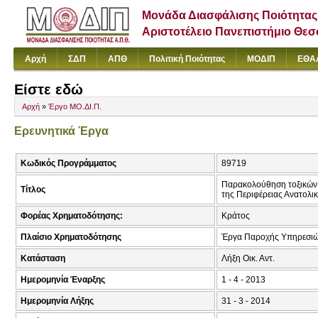
Μονάδα Διασφάλισης Ποιότητας
Αριστοτέλειο Πανεπιστήμιο Θε
Αρχή
ΣΔΠ
ΑΠΘ
Πολιτική Ποιότητας
ΜΟΔΙΠ
ΕΘΑ
Είστε εδώ
Αρχή
»
Έργο ΜΟ.ΔΙ.Π.
Ερευνητικά Έργα
Κωδικός Προγράμματος
89719
Παρακολούθηση τοξικών ή
Τίτλος
της Περιφέρειας Ανατολι
Φορέας Χρηματοδότησης:
Κράτος
Πλαίσιο Χρηματοδότησης
Έργα Παροχής Υπηρεσιώ
Κατάσταση
Λήξη Οικ. Αντ.
Ημερομηνία Έναρξης
1 - 4 - 2013
Ημερομηνία Λήξης
31 - 3 - 2014