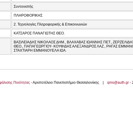
Συντονιστής
ΠΛΗΡΟΦΟΡΙΚΗΣ
2. Τεχνολογίες Πληροφορικής & Επικοινωνιών
ΚΑΤΣΑΡΟΣ ΠΑΝΑΓΙΩΤΗΣ ΘΕΟ.
ΒΑΣΙΛΕΙΑΔΗΣ ΝΙΚΟΛΑΟΣ ΔΗΜ., ΒΛΑΧΑΒΑΣ ΙΩΑΝΝΗΣ ΠΕΤ., ΖΕΡΖΕΛΙΔ
ΘΕΟ., ΠΑΠΑΓΕΩΡΓΙΟΥ- ΚΟΥΦΙΔΗΣ ΑΛΕΞΑΝΔΡΟΣ ΛΑΖ., ΡΗΓΑΣ ΕΜΜΑΝΟ
ΣΤΑΧΤΙΑΡΗ ΕΜΜΑΝΟΥΕΛΑ ΙΩΑ.
φάλισης Ποιότητας
- Αριστοτέλειο Πανεπιστήμιο Θεσσαλονίκης |
qms@auth.gr
-