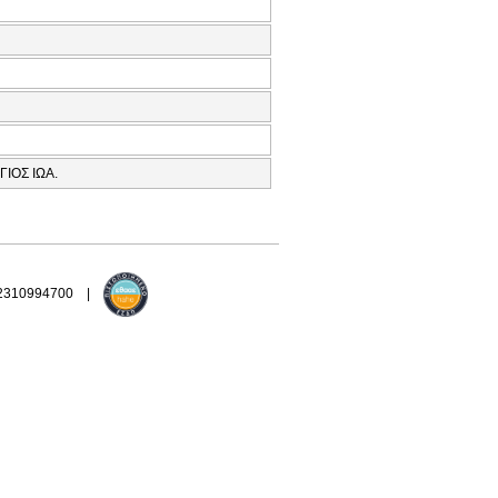
ΙΟΣ ΙΩΑ.
 2310994700 |