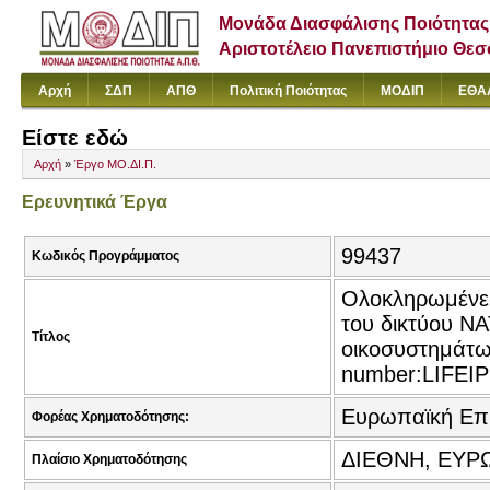
Μονάδα Διασφάλισης Ποιότητας
Αριστοτέλειο Πανεπιστήμιο Θε
Αρχή
ΣΔΠ
ΑΠΘ
Πολιτική Ποιότητας
ΜΟΔΙΠ
ΕΘΑ
Είστε εδώ
Αρχή
»
Έργο ΜΟ.ΔΙ.Π.
Ερευνητικά Έργα
99437
Κωδικός Προγράμματος
Ολοκληρωμένες 
του δικτύου N
Τίτλος
οικοσυστημάτω
number:LIFEI
Ευρωπαϊκή Επ
Φορέας Χρηματοδότησης:
ΔΙΕΘΝΗ, ΕΥΡΩ
Πλαίσιο Χρηματοδότησης