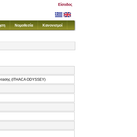
Είσοδος
ηση
Νομοθεσία
Κανονισμοί
πρότασης (ITHACA ODYSSEY)