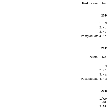
Postdoctoral
No t
202
Rel
No t
No t
Postgraduate
No t
201
Doctoral
No t
Dem
No t
Hea
Postgraduate
Hea
201
Wom
edu
Att