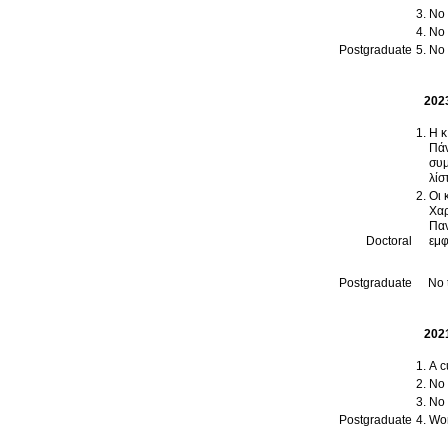
No t
No t
Postgraduate
No t
202
Η κ
Πάν
συμ
λίσ
Οι 
Χαρ
Παν
Doctoral
εμφ
Postgraduate
No t
202
A c
No t
No t
Postgraduate
Wor