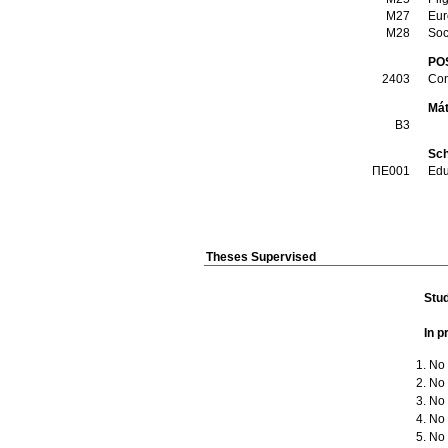
Μ27
Eur
Μ28
Soc
PO
2403
Con
Mát
Β3
Sch
ΠΕ001
Edu
Theses Supervised
Stu
In p
No t
No t
No t
No t
No t