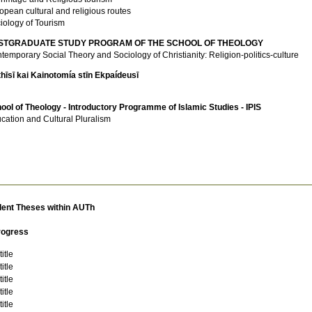
opean cultural and religious routes
iology of Tourism
STGRADUATE STUDY PROGRAM OF THE SCHOOL OF THEOLOGY
temporary Social Theory and Sociology of Christianity: Religion-politics-culture
hīsī kai Kainotomía stīn Ekpaídeusī
ool of Theology - Introductory Programme of Islamic Studies - IPIS
cation and Cultural Pluralism
dent Theses within AUTh
rogress
itle
itle
itle
itle
itle