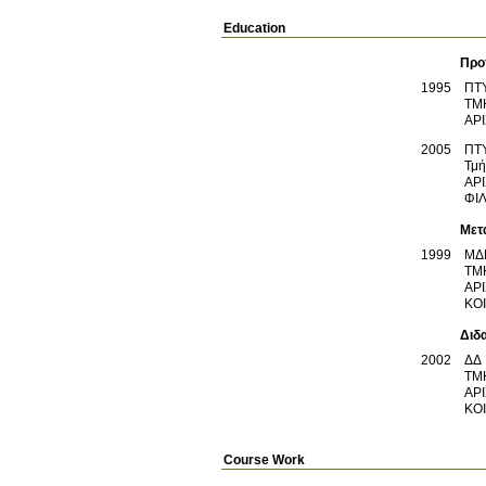
Education
Προ
1995
ΠΤ
ΤΜ
ΑΡ
2005
ΠΤ
Τμή
ΑΡ
ΦΙ
Μετ
1999
ΜΔ
ΤΜ
ΑΡ
ΚΟ
Διδ
2002
ΔΔ
ΤΜ
ΑΡ
ΚΟ
Course Work