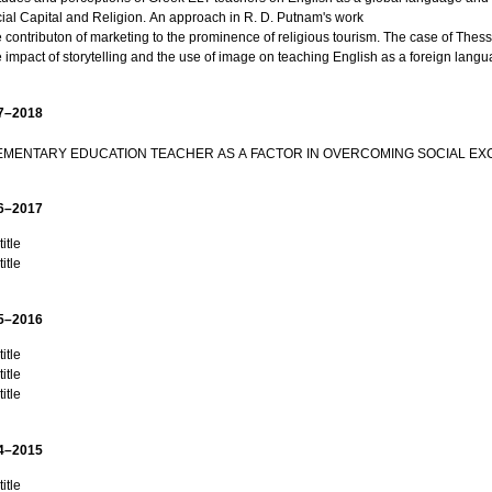
ial Capital and Religion. An approach in R. D. Putnam's work
 contributon of marketing to the prominence of religious tourism. The case of Thess
The impact of storytelling and the use of image on teachin
7–2018
EMENTARY EDUCATION TEACHER AS A FACTOR IN OVERCOMING SOCIAL EX
6–2017
itle
itle
5–2016
itle
itle
itle
4–2015
itle