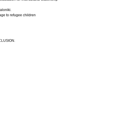
aloniki.
g English as a foreign language to refugee children
CLUSION.