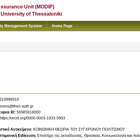
Assurance Unit (MODIP)
e University of Thessaloniki
ity Management System
Home Page
310996910
ironis@theo.auth.gr
copus ID
56985818000
https://orcid.org/0000-0003-1933-5903
στικό Αντικείμενο
:
ΚΟΙΝΩΝΙΚΗ ΘΕΩΡΙΑ ΤΟΥ ΣΥΓΧΡΟΝΟΥ ΠΟΛΙΤΙΣΜΟΥ
στημονική Ειδίκευση
:
Επιστήμη της εκπαίδευσης
Θρησκεία
Κοινωνιολογία και πολ