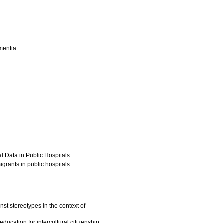
mentia
 Data in Public Hospitals
grants in public hospitals.
t stereotypes in the context of
ucation for intercultural citizenship