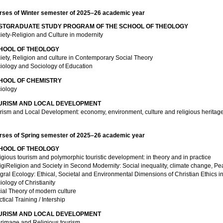
rses of Winter semester of 2025–26 academic year
STGRADUATE STUDY PROGRAM OF THE SCHOOL OF THEOLOGY
iety-Religion and Culture in modernity
HOOL OF THEOLOGY
iety, Religion and culture in Contemporary Social Theory
iology and Sociology of Education
HOOL OF CHEMISTRY
iology
URISM AND LOCAL DEVELOPMENT
rism and Local Development: economy, environment, culture and religious heritag
rses of Spring semester of 2025–26 academic year
HOOL OF THEOLOGY
igious tourism and polymorphic touristic development: in theory and in practice
igiReligion and Society in Second Modernity: Social inequality, climate change, Pe
egral Ecology: Ethical, Societal and Environmental Dimensions of Christian Ethics 
iology of Christianity
ial Theory of modern culture
ctical Training / Intership
URISM AND LOCAL DEVELOPMENT
Pilgrimage and Religious tourism