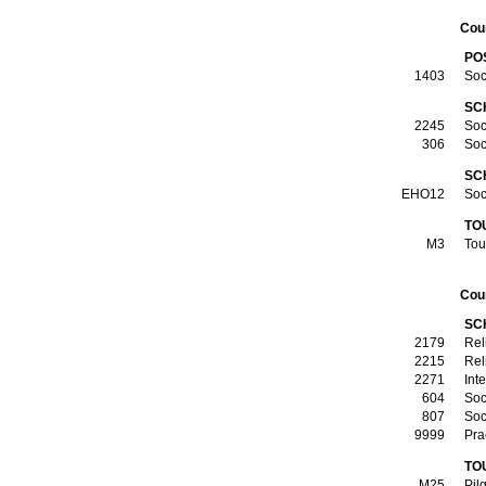
Cou
PO
1403
Soc
SC
2245
Soc
306
Soc
SC
ΕΗΟ12
Soc
TO
Μ3
Tou
Cou
SC
2179
Rel
2215
Rel
2271
Int
604
Soc
807
Soc
9999
Pra
TO
Μ25