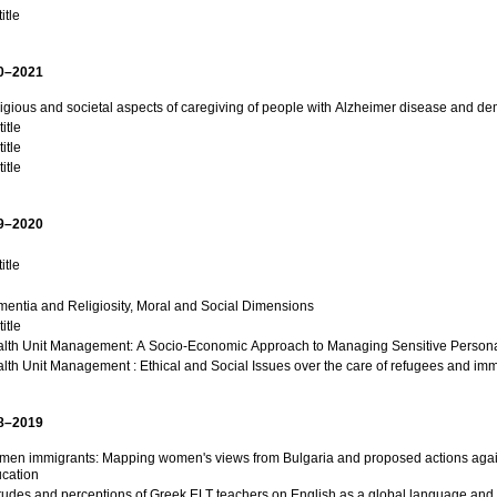
itle
0–2021
igious and societal aspects of caregiving of people with Alzheimer disease and de
itle
itle
itle
9–2020
itle
entia and Religiosity, Moral and Social Dimensions
itle
lth Unit Management: A Socio-Economic Approach to Managing Sensitive Personal
lth Unit Management : Ethical and Social Issues over the care of refugees and immi
8–2019
en immigrants: Mapping women's views from Bulgaria and proposed actions agains
cation
itudes and perceptions of Greek ELT teachers on English as a global language and ed