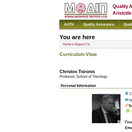
Quality 
Aristotl
AUTH
Quality Assurance
Qual
You are here
Home
»
Report CV
Curriculum Vitae
Christos Tsironis
Professor, School of Theology
Personal Information
2
ts
S
Γνω
Επι