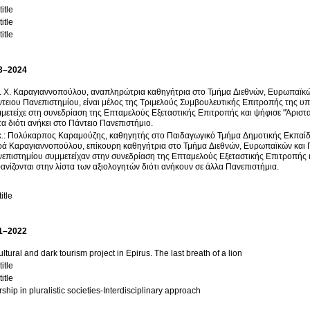
itle
itle
itle
3–2024
. Χ. Καραγιαννοπούλου, αναπληρώτρια καθηγήτρια στο Τμήμα Διεθνών, Ευρωπαϊκ
τειου Πανεπιστημίου, είναι μέλος της Τριμελούς Συμβουλευτικής Επιτροπής της υ
μετείχε στη συνεδρίαση της Επταμελούς Εξεταστικής Επιτροπής και ψήφισε "Άριστα 
τα διότι ανήκει στο Πάντειο Πανεπιστήμιο.
κ.: Πολύκαρπος Καραμούζης, καθηγητής στο Παιδαγωγικό Τμήμα Δημοτικής Εκπαίδ
ά Καραγιαννοπούλου, επίκουρη καθηγήτρια στο Τμήμα Διεθνών, Ευρωπαϊκών και 
επιστημίου συμμετείχαν στην συνεδρίαση της Επταμελούς Εξεταστικής Επιτροπής κα
ανίζονται στην λίστα των αξιολογητών διότι ανήκουν σε άλλα Πανεπιστήμια.
itle
1–2022
ultural and dark tourism project in Epirus. The last breath of a lion
itle
itle
ship in pluralistic societies-Interdisciplinary approach