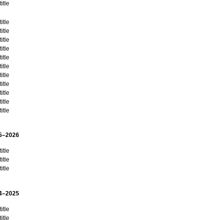
itle
itle
itle
itle
itle
itle
itle
itle
itle
itle
itle
itle
5–2026
itle
itle
itle
4–2025
itle
itle