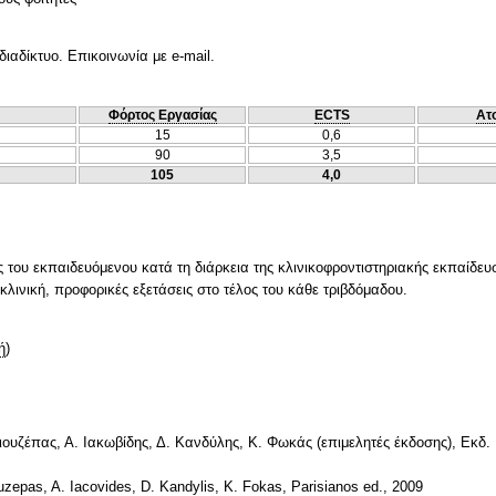
αδίκτυο. Επικοινωνία με e-mail.
Φόρτος Εργασίας
ECTS
Ατ
15
0,6
90
3,5
105
4,0
του εκπαιδευόμενου κατά τη διάρκεια της κλινικοφροντιστηριακής εκπαίδευ
λινική, προφορικές εξετάσεις στο τέλος του κάθε τριβδόμαδου.
ή
)
Γκιουζέπας, Α. Ιακωβίδης, Δ. Κανδύλης, Κ. Φωκάς (επιμελητές έκδοσης), Εκδ.
iouzepas, A. Iacovides, D. Kandylis, K. Fokas, Parisianos ed., 2009