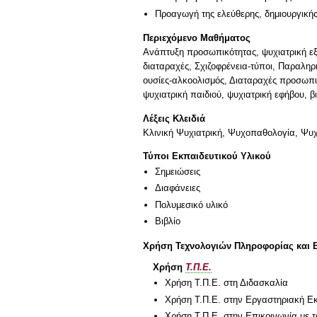
Προαγωγή της ελεύθερης, δημιουργική
Περιεχόμενο Μαθήματος
Ανάπτυξη προσωπικότητας, ψυχιατρική εξ
διαταραχές, Σχιζοφρένεια-τύποι, Παραλη
ουσίες-αλκοολισμός, Διαταραχές προσωπικ
ψυχιατρική παιδιού, ψυχιατρική εφήβου, 
Λέξεις Κλειδιά
Κλινική Ψυχιατρική, Ψυχοπαθολογία, Ψυχ
Τύποι Εκπαιδευτικού Υλικού
Σημειώσεις
Διαφάνειες
Πολυμεσικό υλικό
Βιβλίο
Χρήση Τεχνολογιών Πληροφορίας και 
Χρήση
Τ.Π.Ε.
Χρήση Τ.Π.Ε. στη Διδασκαλία
Χρήση Τ.Π.Ε. στην Εργαστηριακή Ε
Χρήση Τ.Π.Ε. στην Επικοινωνία με τ