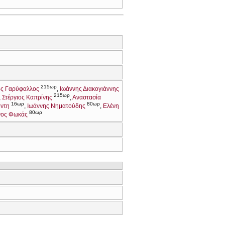
215ωρ
ος Γαρύφαλλος
Ιωάννης Διακογιάννης
215ωρ
Στέργιος Καπρίνης
Αναστασία
16ωρ
80ωρ
ντη
Ιωάννης Νηματούδης
Ελένη
80ωρ
νος Φωκάς