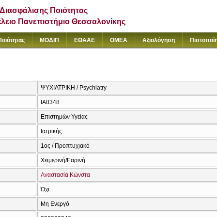
Διασφάλισης Ποιότητας
έλειο Πανεπιστήμιο Θεσσαλονίκης
Ποιότητας
ΜΟΔΙΠ
ΕΘΑΑΕ
ΟΜΕΑ
Αξιολόγηση
Πιστοποί
ΨΥΧΙΑΤΡΙΚΗ / Psychiatry
ΙΑ0348
Επιστημών Υγείας
Ιατρικής
1ος / Προπτυχιακό
Χειμερινή/Εαρινή
Αναστασία Κώνστα
Όχι
Μη Ενεργό