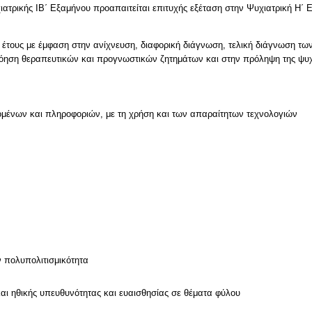
υχιατρικής ΙΒ΄ Εξαμήνου προαπαιτείται επιτυχής εξέταση στην Ψυχιατρική Η΄
υ έτους με έμφαση στην ανίχνευση, διαφορική διάγνωση, τελική διάγνωση τ
νόηση θεραπευτικών και προγνωστικών ζητημάτων και στην πρόληψη της ψυχ
μένων και πληροφοριών, με τη χρήση και των απαραίτητων τεχνολογιών
ν
ν πολυπολιτισμικότητα
και ηθικής υπευθυνότητας και ευαισθησίας σε θέματα φύλου