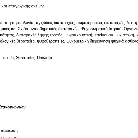
ς και επαγωγικής σκέψης
έταση-σημειολογία, αγχώδεις διαταραχές, σωματόμορφες διαταραχές, διατα
ρητικές και Σχιζοσυναισθηματικές διαταραχές, Ψυχοσωματική Ιατρική, Οργα
ότητας, διαταραχές λήψης τροφής, ψυχοακουστική, επείγουσα ψυχιατρική, κο
βιολογικές θεραπείες, ψυχοθεραπείες, ψυχομετρική διερεύνηση ψυχικά ασθεν
ιατρικές Θεραπείες, Πρόληψη
Επικοινωνιών
κπαίδευση
ους φοιτητές