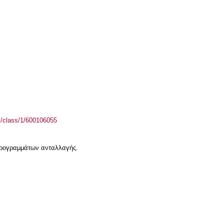
el/class/1/600106055
 προγραμμάτων ανταλλαγής.