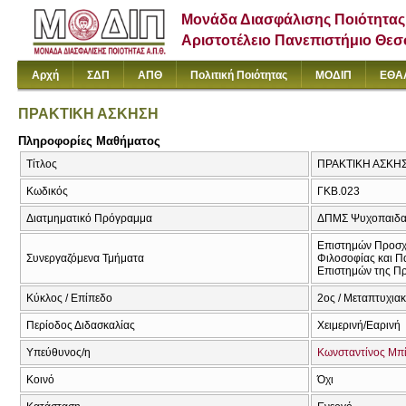
Μονάδα Διασφάλισης Ποιότητας
Αριστοτέλειο Πανεπιστήμιο Θε
Αρχή
ΣΔΠ
ΑΠΘ
Πολιτική Ποιότητας
ΜΟΔΙΠ
ΕΘΑ
ΠΡΑΚΤΙΚΗ ΑΣΚΗΣΗ
Πληροφορίες Μαθήματος
Τίτλος
ΠΡΑΚΤΙΚΗ ΑΣΚΗ
Κωδικός
ΓΚΒ.023
Διατμηματικό Πρόγραμμα
ΔΠΜΣ Ψυχοπαιδαγ
Επιστημών Προσχ
Συνεργαζόμενα Τμήματα
Φιλοσοφίας και Π
Επιστημών της Πρ
Κύκλος / Επίπεδο
2ος / Μεταπτυχια
Περίοδος Διδασκαλίας
Χειμερινή/Εαρινή
Υπεύθυνος/η
Κωνσταντίνος Μπ
Κοινό
Όχι