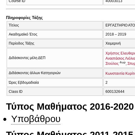
Course ID
40003013
Πληροφορίες Τάξης
Τίτλος
ΕΡΓΑΣΤΗΡΙΟ ΑΤ
Ακαδημαϊκό Έτος
2018 – 2019
Περίοδος Τάξης
Χειμερινή
Χρήστος Ελευθερ
Διδάσκοντες μέλη ΔΕΠ
Αναστάσιος Λιόλι
4ωρ
Στούλος
Σπυρ
Διδάσκοντες άλλων Κατηγοριών
Κωνσταντία Κυρίτ
Ώρες Εβδομαδιαία
2
Class ID
600132644
Τύπος Μαθήματος 2016-2020
Υποβάθρου
Τύπος Μαθήματος 2011-2015