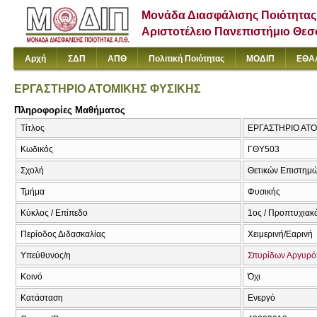
Μονάδα Διασφάλισης Ποιότητας
Αριστοτέλειο Πανεπιστήμιο Θε
Αρχή
ΣΔΠ
ΑΠΘ
Πολιτική Ποιότητας
ΜΟΔΙΠ
ΕΘΑ
ΕΡΓΑΣΤΗΡΙΟ ΑΤΟΜΙΚΗΣ ΦΥΣΙΚΗΣ
Πληροφορίες Μαθήματος
Τίτλος
ΕΡΓΑΣΤΗΡΙΟ ΑΤΟΜ
Κωδικός
ΓΘΥ503
Σχολή
Θετικών Επιστημ
Τμήμα
Φυσικής
Κύκλος / Επίπεδο
1ος / Προπτυχιακ
Περίοδος Διδασκαλίας
Χειμερινή/Εαρινή
Υπεύθυνος/η
Σπυρίδων Αργυρ
Κοινό
Όχι
Κατάσταση
Ενεργό