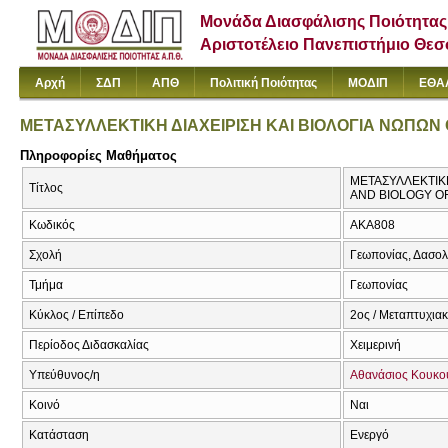
Μονάδα Διασφάλισης Ποιότητας
Αριστοτέλειο Πανεπιστήμιο Θε
Αρχή
ΣΔΠ
ΑΠΘ
Πολιτική Ποιότητας
ΜΟΔΙΠ
ΕΘΑ
ΜΕΤΑΣΥΛΛΕΚΤΙΚΗ ΔΙΑΧΕΙΡΙΣΗ ΚΑΙ ΒΙΟΛΟΓΙΑ ΝΩΠΩ
Πληροφορίες Μαθήματος
ΜΕΤΑΣΥΛΛΕΚΤΙΚ
Τίτλος
AND BIOLOGY O
Κωδικός
AKA808
Σχολή
Γεωπονίας, Δασολ
Τμήμα
Γεωπονίας
Κύκλος / Επίπεδο
2ος / Μεταπτυχιακ
Περίοδος Διδασκαλίας
Χειμερινή
Υπεύθυνος/η
Αθανάσιος Κουκο
Κοινό
Ναι
Κατάσταση
Ενεργό