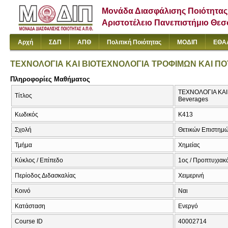
Μονάδα Διασφάλισης Ποιότητας
Αριστοτέλειο Πανεπιστήμιο Θε
Αρχή
ΣΔΠ
ΑΠΘ
Πολιτική Ποιότητας
ΜΟΔΙΠ
ΕΘΑ
ΤΕΧΝΟΛΟΓΙΑ ΚΑΙ ΒΙΟΤΕΧΝΟΛΟΓΙΑ ΤΡΟΦΙΜΩΝ ΚΑΙ Π
Πληροφορίες Μαθήματος
ΤΕΧΝΟΛΟΓΙΑ ΚΑΙ 
Τίτλος
Beverages
Κωδικός
Κ413
Σχολή
Θετικών Επιστημ
Τμήμα
Χημείας
Κύκλος / Επίπεδο
1ος / Προπτυχιακό
Περίοδος Διδασκαλίας
Χειμερινή
Κοινό
Ναι
Κατάσταση
Ενεργό
Course ID
40002714