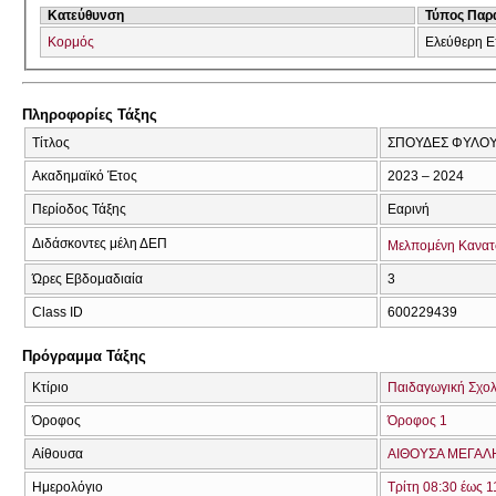
Κατεύθυνση
Τύπος Παρ
Κορμός
Ελεύθερη Ε
Πληροφορίες Τάξης
Τίτλος
ΣΠΟΥΔΕΣ ΦΥΛΟΥ 
Ακαδημαϊκό Έτος
2023 – 2024
Περίοδος Τάξης
Εαρινή
Διδάσκοντες μέλη ΔΕΠ
Μελπομένη Κανα
Ώρες Εβδομαδιαία
3
Class ID
600229439
Πρόγραμμα Τάξης
Κτίριο
Παιδαγωγική Σχολ
Όροφος
Όροφος 1
Αίθουσα
ΑΙΘΟΥΣΑ ΜΕΓΑΛΗ 
Ημερολόγιο
Τρίτη 08:30 έως 1