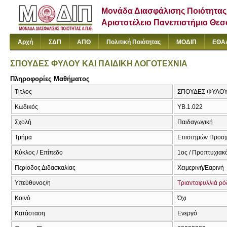
Μονάδα Διασφάλισης Ποιότητας
Αριστοτέλειο Πανεπιστήμιο Θε
Αρχή
ΣΔΠ
ΑΠΘ
Πολιτική Ποιότητας
ΜΟΔΙΠ
ΕΘΑ
ΣΠΟΥΔΕΣ ΦΥΛΟΥ ΚΑΙ ΠΑΙΔΙΚΗ ΛΟΓΟΤΕΧΝΙΑ
Πληροφορίες Μαθήματος
Τίτλος
ΣΠΟΥΔΕΣ ΦΥΛΟΥ 
Κωδικός
ΥΒ.1.022
Σχολή
Παιδαγωγική
Τμήμα
Επιστημών Προσχ
Κύκλος / Επίπεδο
1ος / Προπτυχιακ
Περίοδος Διδασκαλίας
Χειμερινή/Εαρινή
Υπεύθυνος/η
Τριανταφυλλιά ρό
Κοινό
Όχι
Κατάσταση
Ενεργό