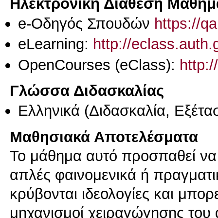
Ηλεκτρονική Διάθεση Μαθήμ
e-Οδηγός Σπουδών
https://q
eLearning:
http://eclass.aut
OpenCourses (eClass):
http:
Γλώσσα Διδασκαλίας
Ελληνικά
(Διδασκαλία, Εξέτα
Μαθησιακά Αποτελέσματα
Το μάθημα αυτό προσπαθεί να δ
απλές φαινομενικά ή πραγματικ
κρύβονται ιδεολογίες και μπορ
μηχανισμοί χειραγώγησης του 