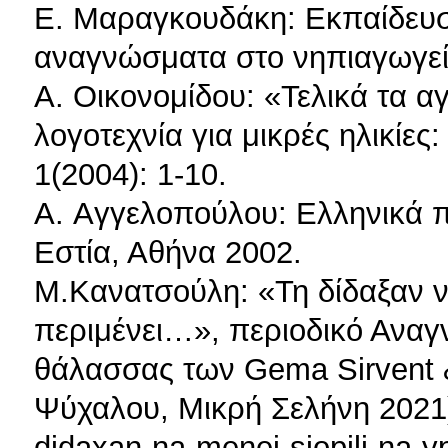
Ε. Μαραγκουδάκη: Εκπαίδευση
αναγνώσματα στο νηπιαγωγεί
Α. Οικονομίδου: «Τελικά τα α
λογοτεχνία για μικρές ηλικίε
1(2004): 1-10.
Α. Aγγελοπούλου: Eλληνικά 
Eστία, Αθήνα 2002.
Μ.Κανατσούλη: «Τη δίδαξαν ν
περιμένει…», περιοδικό Αναγ
θάλασσας των Gema Sirvent 
Ψύχαλου, Μικρή Σελήνη 2021).
didaxan-na-menei-siopili-na-y