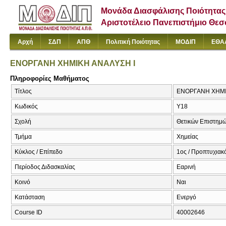
Μονάδα Διασφάλισης Ποιότητας
Αριστοτέλειο Πανεπιστήμιο Θε
Αρχή
ΣΔΠ
ΑΠΘ
Πολιτική Ποιότητας
ΜΟΔΙΠ
ΕΘΑ
ΕΝΟΡΓΑΝΗ ΧΗΜΙΚΗ ΑΝΑΛΥΣΗ Ι
Πληροφορίες Μαθήματος
Τίτλος
ΕΝΟΡΓΑΝΗ ΧΗΜΙΚΗ 
Κωδικός
Υ18
Σχολή
Θετικών Επιστημ
Τμήμα
Χημείας
Κύκλος / Επίπεδο
1ος / Προπτυχιακό
Περίοδος Διδασκαλίας
Εαρινή
Κοινό
Ναι
Κατάσταση
Ενεργό
Course ID
40002646