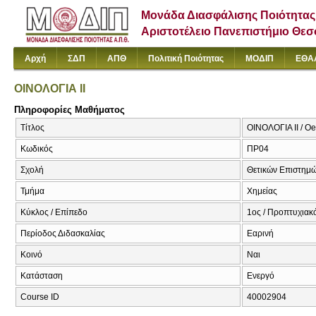
Μονάδα Διασφάλισης Ποιότητας
Αριστοτέλειο Πανεπιστήμιο Θε
Αρχή
ΣΔΠ
ΑΠΘ
Πολιτική Ποιότητας
ΜΟΔΙΠ
ΕΘΑ
ΟΙΝΟΛΟΓΙΑ ΙΙ
Πληροφορίες Μαθήματος
Τίτλος
ΟΙΝΟΛΟΓΙΑ ΙΙ / Oe
Κωδικός
ΠΡ04
Σχολή
Θετικών Επιστημ
Τμήμα
Χημείας
Κύκλος / Επίπεδο
1ος / Προπτυχιακ
Περίοδος Διδασκαλίας
Εαρινή
Κοινό
Ναι
Κατάσταση
Ενεργό
Course ID
40002904