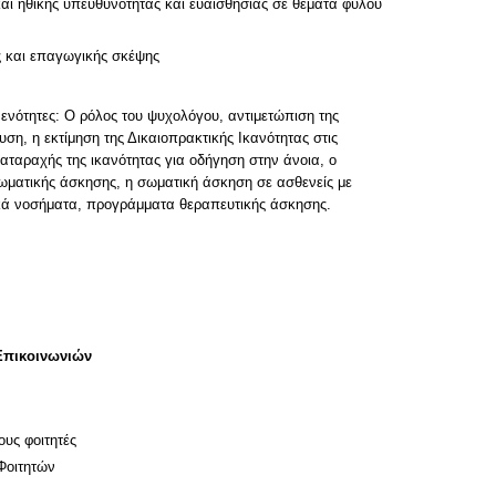
και ηθικής υπευθυνότητας και ευαισθησίας σε θέματα φύλου
ς και επαγωγικής σκέψης
 ενότητες: Ο ρόλος του ψυχολόγου, αντιμετώπιση της
ση, η εκτίμηση της Δικαιοπρακτικής Ικανότητας στις
διαταραχής της ικανότητας για οδήγηση στην άνοια, ο
ωματικής άσκησης, η σωματική άσκηση σε ασθενείς με
ικά νοσήματα, προγράμματα θεραπευτικής άσκησης.
Επικοινωνιών
ους φοιτητές
Φοιτητών