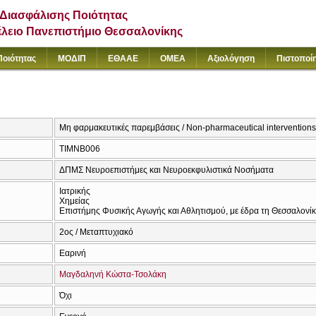
Διασφάλισης Ποιότητας
έλειο Πανεπιστήμιο Θεσσαλονίκης
Ποιότητας
ΜΟΔΙΠ
ΕΘΑΑΕ
ΟΜΕΑ
Αξιολόγηση
Πιστοποί
Μη φαρμακευτικές παρεμβάσεις / Non-pharmaceutical interventions
ΤΙΜΝΒ006
ΔΠΜΣ Νευροεπιστήμες και Νευροεκφυλιστικά Νοσήματα
Ιατρικής
Χημείας
Επιστήμης Φυσικής Αγωγής και Αθλητισμού, με έδρα τη Θεσσαλονί
2ος / Μεταπτυχιακό
Εαρινή
Μαγδαληνή Κώστα-Τσολάκη
Όχι