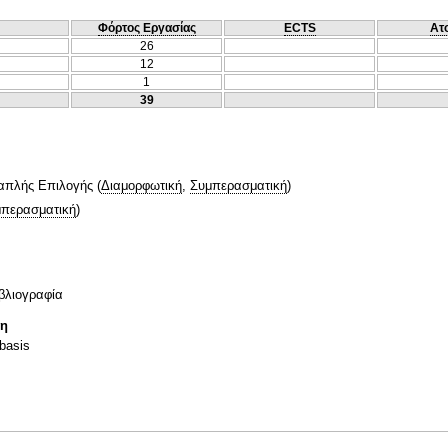
Φόρτος Εργασίας
ECTS
Ατ
26
12
1
39
απλής Επιλογής
(
Διαμορφωτική
,
Συμπερασματική
)
περασματική
)
ιβλιογραφία
τη
 basis