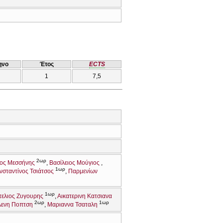
ηνο
Έτος
ECTS
1
7,5
2ωρ
ος Μεσσήνης
Βασίλειος Μούγιος
1ωρ
σταντίνος Τσιάτσος
Παρμενίων
1ωρ
τελιος Ζυγουρης
Αικατερινη Κατσιανα
2ωρ
1ωρ
λενη Ποπτση
Μαριαννα Τσαταλη