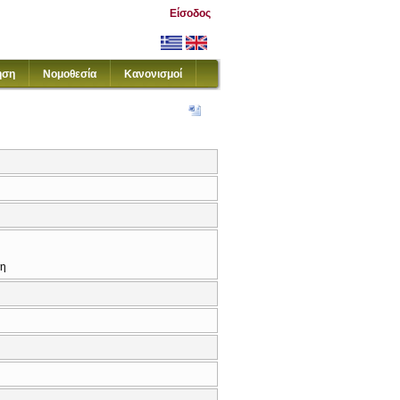
Είσοδος
ηση
Νομοθεσία
Κανονισμοί
κη