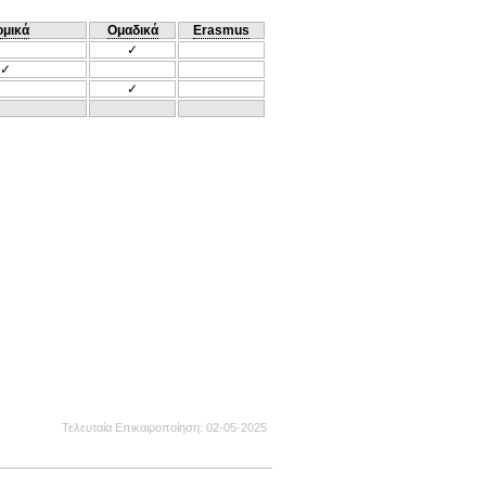
ομικά
Ομαδικά
Erasmus
✓
✓
✓
Τελευταία Επικαιροποίηση
02-05-2025