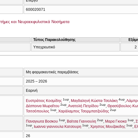
Ενεργό
600020071
ήμες και Νευροεκφυλιστικά Νοσήματα
Τύπος Παρακολούθησης
Εξάμ
Υποχρεωτικό
2
Μη φαρμακευτικές παρεμβάσεις
2025 – 2026
Εαρινή
1ωρ
4ωρ
Ευστράτιος Κοσμίδης
Μαγδαληνή Κώστα-Τσολάκη
Λάμπρ
2ωρ
2ωρ
Δέσποινα Μωραΐτου
Ανατολή Πετρίδου
Θρασύβουλος-Κων
1ωρ
2ωρ
Τσιτσόπουλος
Χαράλαμπος Τσορμπατζούδης
1ωρ
2ωρ
1ωρ
Παναγιωτα Βοσκου
Βαϊτσα Γιαννουλη
Μαρα Γκιοκα
Σ
1ωρ
1ωρ
1ωρ
Ιωαννα γιαννουλα Κατσουρη
Χρηστος Μουζακιδης
Ε
26