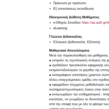
Πρόσωπο με πρόσωπο
Eξ απoστάσεως εκπαίδευση
Ηλεκτρονική Διάθεση Μαθήματος
e-Οδηγός Σπουδών
https://qa.auth.gr/
eLearning:
Γλώσσα Διδασκαλίας
Ελληνικά
(Διδασκαλία, Εξέταση)
Μαθησιακά Αποτελέσματα
Μετά την παρακολούθηση του μαθήματος ο
● εκτιμούν τις τεχνολογικές ανάγκες της φ
● σχεδιάζουν πρωτόκολλα εφαρμογής νέων
εκτιμούν/αξιολογούν το μέγεθος της επιτυ
● καταγράφουν απαιτήσεις χρηστών συστη
άλλες επαγγελματικές ομάδες στο σχεδια
● εφαρμόζουν σύγχρονες μεθοδολογίες κ
συστήματα/τεχνολογικές λύσεις στην άσκ
● αναγνωρίζουν την επιδημιολογική ‐ πλ
κοινότητα, να γνωρίζουν τις δυνατότητες
από την επαφή τους με όλο το φάσμα των
χρήσης της τεχνολογίας