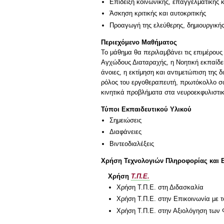
Επίδειξη κοινωνικής, επαγγελματικής 
Άσκηση κριτικής και αυτοκριτικής
Προαγωγή της ελεύθερης, δημιουργική
Περιεχόμενο Μαθήματος
Το μάθημα θα περιλαμβάνει τις επιμέρους
Αγχώδους Διαταραχής, η Νοητική εκπαίδευ
άνοιες, η εκτίμηση και αντιμετώπιση της 
ρόλος του εργοθεραπευτή, πρωτόκολλο σ
κινητικά προβλήματα στα νευροεκφυλιστ
Τύποι Εκπαιδευτικού Υλικού
Σημειώσεις
Διαφάνειες
Βιντεοδιαλέξεις
Χρήση Τεχνολογιών Πληροφορίας και 
Χρήση
Τ.Π.Ε.
Χρήση Τ.Π.Ε. στη Διδασκαλία
Χρήση Τ.Π.Ε. στην Επικοινωνία με τ
Χρήση Τ.Π.Ε. στην Αξιολόγηση των 