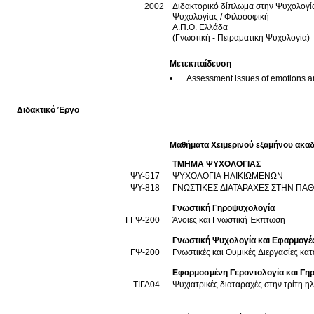
2002
Διδακτορικό δίπλωμα στην Ψυχολογί
Ψυχολογίας / Φιλοσοφική
Α.Π.Θ.
Ελλάδα
(Γνωστική - Πειραματική Ψυχολογία)
Μετεκπαίδευση
•	Assessment issues of emotions and 
Διδακτικό Έργο
Μαθήματα Χειμερινού εξαμήνου ακαδ
ΤΜΗΜΑ ΨΥΧΟΛΟΓΙΑΣ
ΨΥ-517
ΨΥΧΟΛΟΓΙΑ ΗΛΙΚΙΩΜΕΝΩΝ
ΨΥ-818
ΓΝΩΣΤΙΚΕΣ ΔΙΑΤΑΡΑΧΕΣ ΣΤΗΝ ΠΑ
Γνωστική Γηροψυχολογία
ΓΓΨ-200
Άνοιες και Γνωστική Έκπτωση
Γνωστική Ψυχολογία και Εφαρμογέ
ΓΨ-200
Γνωστικές και Θυμικές Διεργασίες κα
Εφαρμοσμένη Γεροντολογία και Γηρ
ΤΙΓΑ04
Ψυχιατρικές διαταραχές στην τρίτη ηλ