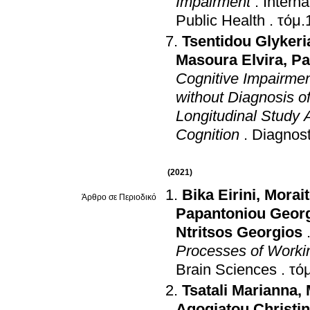
Impairment
.
Intern
Public Health
.
Tsentidou Glykeri
Masoura Elvira
,
Pa
Cognitive Impairment
without Diagnosis o
Longitudinal Study 
Cognition
.
Diagnost
(2021)
Bika Eirini
,
Morai
Άρθρο σε Περιοδικό
Papantoniou Geor
Ntritsos Georgios
Processes of Workin
Brain Sciences
.
Tsatali Marianna
,
Agogiatou Christi