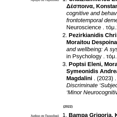
Άρθρο σε Περιοδικό
Δέσποινα
,
Konstan
cognitive and behavio
frontotemporal demen
Neuroscience
.
τόμ.
Pezirkianidis Chr
Moraitou Despoina
and wellbeing: A sys
in Psychology
.
τόμ
Poptsi Eleni
,
Mora
Symeonidis Andre
Magdalini
.
(2023)
Discriminate ‘Subje
‘Minor Neurocogniti
(2022)
Bampa Grigoria
,
Άρθρο σε Περιοδικό