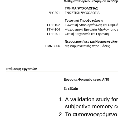
Μαθήματα Εαρινού εξαμήνου ακαδημ
ΤΜΗΜΑ ΨΥΧΟΛΟΓΙΑΣ
ΨΥ-201
ΓΝΩΣΤΙΚΗ ΨΥΧΟΛΟΓΙΑ
Γνωστική Γηροψυχολογία
ΓΓΨ-102
Γνωστική Αποδιοργάνωση και Θυμικές
ΓΓΨ-104
Ψυχομετρικά Εργαλεία Αξιολόγησης τ
ΓΓΨ-201
Θετική Ψυχολογία και Γήρανση
Νευροεπιστήμες και Νευροεκφυλισ
ΤΙΜΝΒ006
Μη φαρμακευτικές παρεμβάσεις
Επίβλεψη Εργασιών
Εργασίες Φοιτητών εντός ΑΠΘ
Σε εξέλιξη
A validation study fo
subjective memory c
Το αυτοαναφερόμενο 