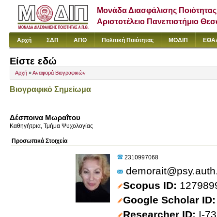
Μονάδα Διασφάλισης Ποιότητας
Αριστοτέλειο Πανεπιστήμιο Θε
Αρχή
ΣΔΠ
ΑΠΘ
Πολιτική Ποιότητας
ΜΟΔΙΠ
ΕΘΑ
Είστε εδώ
Αρχή
»
Αναφορά Βιογραφικών
Βιογραφικό Σημείωμα
Δέσποινα Μωραΐτου
Καθηγήτρια, Τμήμα Ψυχολογίας
Προσωπικά Στοιχεία
2310997068
demorait@psy.auth
Scopus ID
127989
Google Scholar ID
Researcher ID
I-7