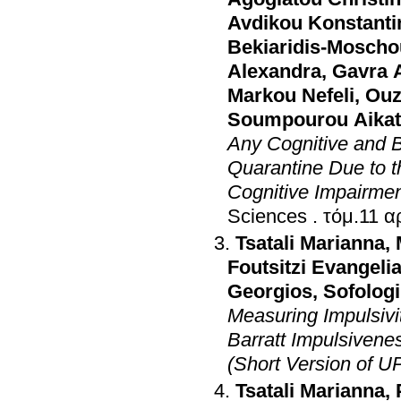
Avdikou Konstanti
Bekiaridis-Moscho
Alexandra
,
Gavra 
Markou Nefeli
,
Ouz
Soumpourou Aikat
Any Cognitive and B
Quarantine Due to 
Cognitive Impairme
Sciences
.
Tsatali Marianna
,
Foutsitzi Evangeli
Georgios
,
Sofologi
Measuring Impulsivi
Barratt Impulsivene
(Short Version of 
Tsatali Marianna
,