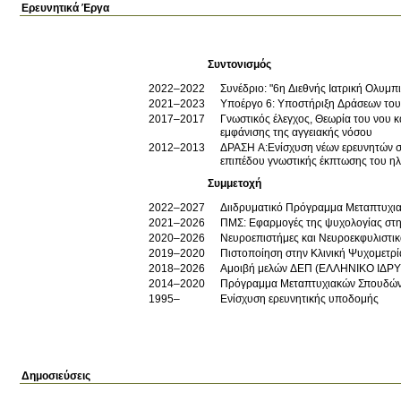
Ερευνητικά Έργα
Συντονισμός
2022–2022
Συνέδριο: "6η Διεθνής Ιατρική Ολυμπ
2021–2023
Υποέργο 6: Υποστήριξη Δράσεων το
2017–2017
Γνωστικός έλεγχος, Θεωρία του νου και Μνήμη : Προγνωστική ικανότητα σε ηλικιωμένου με ήπια Γνωστική Διαταραχή και κίνδυνο
εμφάνισης της αγγειακής νόσου
2012–2013
ΔΡΑΣΗ Α:Ενίσχυση νέων ερευνητών σ
επιπέδου γνωστικής έκπτωσης του η
Συμμετοχή
2022–2027
Διιδρυματικό Πρόγραμμα Μεταπτυχια
2021–2026
ΠΜΣ: Εφαρμογές της ψυχολογίας στη
2020–2026
Νευροεπιστήμες και Νευροεκφυλιστι
2019–2020
Πιστοποίηση στην Κλινική Ψυχομετρ
2018–2026
Αμοιβή μελών ΔΕΠ (ΕΛΛΗΝΙΚΟ ΙΔΡΥ
2014–2020
Πρόγραμμα Μεταπτυχιακών Σπουδών με
1995–
Ενίσχυση ερευνητικής υποδομής
Δημοσιεύσεις