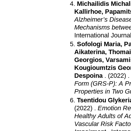
Michailidis Michal
Kallirhoe
,
Papamit
Alzheimer’s Diseas
Mechanisms between
International Journa
Sofologi Maria
,
Pa
Aikaterina
,
Thomai
Georgios
,
Varsami
Kougioumtzis Geo
Despoina
.
(2022)
Form (GRS-P): A Pr
Properties in Two 
Tsentidou Glykeri
(2022)
.
Emotion Rec
Healthy Adults of 
Vascular Risk Facto