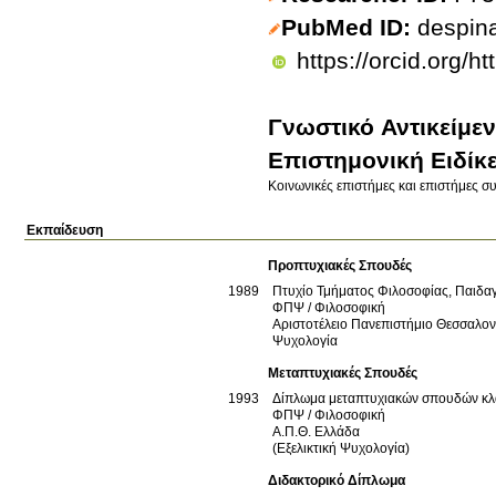
PubMed ID
despin
https://orcid.org/
Γνωστικό Αντικείμε
Επιστημονική Ειδίκ
Κοινωνικές επιστήμες και επιστήμες 
Εκπαίδευση
Προπτυχιακές Σπουδές
1989
Πτυχίο Τμήματος Φιλοσοφίας, Παιδα
ΦΠΨ / Φιλοσοφική
Αριστοτέλειο Πανεπιστήμιο Θεσσαλο
Ψυχολογία
Μεταπτυχιακές Σπουδές
1993
Δίπλωμα μεταπτυχιακών σπουδών κλ
ΦΠΨ / Φιλοσοφική
Α.Π.Θ.
Ελλάδα
(Εξελικτική Ψυχολογία)
Διδακτορικό Δίπλωμα