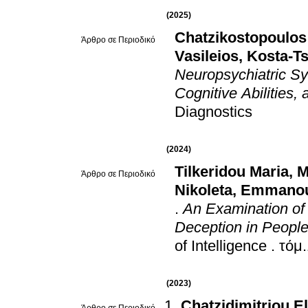
(2025)
Chatzikostopoulos
Άρθρο σε Περιοδικό
Vasileios
,
Kosta-Ts
Neuropsychiatric S
Cognitive Abilities,
Diagnostics
(2024)
Tilkeridou Maria
,
M
Άρθρο σε Περιοδικό
Nikoleta
,
Emmanoui
.
An Examination of t
Deception in People
of Intelligence
.
(2023)
Chatzidimitriou E