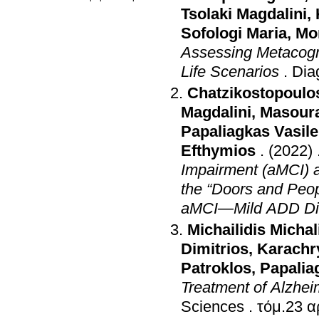
Tsolaki Magdalini
,
Sofologi Maria
,
Mo
Assessing Metacogn
Life Scenarios
.
Dia
Chatzikostopoulo
Magdalini
,
Masoura
Papaliagkas Vasile
Efthymios
.
(2022)
Impairment (aMCI) 
the “Doors and Peop
aMCI—Mild ADD Dia
Michailidis Michal
Dimitrios
,
Karachry
Patroklos
,
Papalia
Treatment of Alzhei
Sciences
.