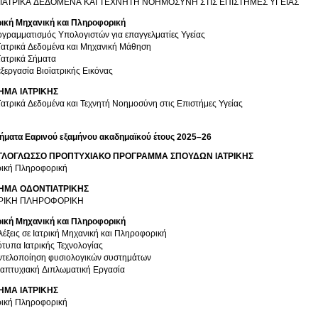
ΟΪΑΤΡΙΚΑ ΔΕΔΟΜΕΝΑ ΚΑΙ ΤΕΧΝΗΤΗ ΝΟΗΜΟΣΥΝΗ ΣΤΙΣ ΕΠΙΣΤΗΜΕΣ ΥΓΕΙΑΣ
ρική Μηχανική και Πληροφορική
γραμματισμός Υπολογιστών για επαγγελματίες Υγείας
ϊατρικά Δεδομένα και Μηχανική Μάθηση
ϊατρικά Σήματα
ξεργασία Βιοϊατρικής Εικόνας
ΗΜΑ ΙΑΤΡΙΚΗΣ
ϊατρικά Δεδομένα και Τεχνητή Νοημοσύνη στις Επιστήμες Υγείας
ήματα Εαρινού εξαμήνου ακαδημαϊκού έτους 2025–26
ΓΛΟΓΛΩΣΣΟ ΠΡΟΠΤΥΧΙΑΚΟ ΠΡΟΓΡΑΜΜΑ ΣΠΟΥΔΩΝ ΙΑΤΡΙΚΗΣ
ρική Πληροφορική
ΗΜΑ ΟΔΟΝΤΙΑΤΡΙΚΗΣ
ΤΡΙΚΗ ΠΛΗΡΟΦΟΡΙΚΗ
ρική Μηχανική και Πληροφορική
λέξεις σε Ιατρική Μηχανική και Πληροφορική
τυπα Ιατρικής Τεχνολογίας
τελοποίηση φυσιολογικών συστημάτων
απτυχιακή Διπλωματική Εργασία
ΗΜΑ ΙΑΤΡΙΚΗΣ
ρική Πληροφορική