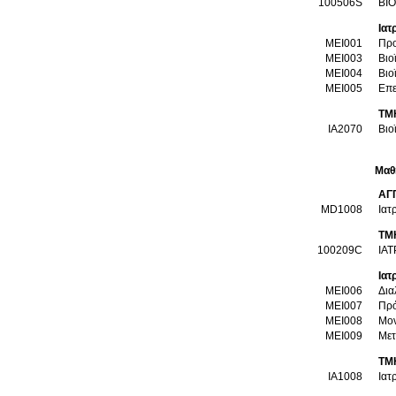
100506S
ΒΙ
Ιατ
MEI001
Προ
MEI003
Βιο
MEI004
Βιο
MEI005
Επε
ΤΜ
ΙΑ2070
Βιο
Μαθ
ΑΓ
MD1008
Ιατ
ΤΜ
100209C
ΙΑ
Ιατ
MEI006
Δια
MEI007
Πρό
MEI008
Μον
MEI009
Μετ
ΤΜ
ΙΑ1008
Ιατ