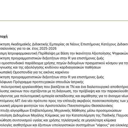
τοχή
κτηση Ακαδημαϊκής Διδακτικής Εμπειρίας σε Νέους Επιστήμονες Κατόχους Διδακτο
σαλονίκης για το ακ. έτος 2025-2026
σιμη Ιατροφαρμακευτική Περίθαλψη με Βάση την Ικανότητα Αξιοποίησης Ψηφιακών
κτηση προγραμματιστικών δεξιοτήτων στην R για επιστήμονες ζωής
 ομοσπονδιακό παράδειγμα χρήσης πηγών δεδομένων πραγματικού κόσμου για την
γνωσης και της αξιολόγησης κινδύνου καρδιαγγειακών παθήσεων
ωπαϊκή Ομοσπονδία για τις εικόνες καρκίνου
κτηση προγραμματιστικών δεξιοτήτων στην R για επιστήμονες ζωής
λόφωνο Πρόγραμμα προπτυχιακών σπουδών Ιατρικής
 πολυτροπική εργαλειοθήκη που βασίζεται σε TN και ένα διαλειτουργικό αποθετήριο 
λυσης εικονων που σχετίζονται με τη διάγνωση, την πρόβλεψη και την παρακολούθ
άγοντας μια πολυτομεακή εμπειρία εκπαίδευσης και εκμάθησης για το άνοιγμα νέω
πτόμενος-ΜΤ: ένα νέο πρότυπο προς την επίτευξη ακριβούς ποσοτικοποίησης των 
νωνική μέριμνα φοιτητών του Αριστοτελείου Πανεπιστημίου Θεσσαλονίκης
πτυξη αλγορίθμων Επιβλεπόμενης Μηχανικής Μάθησης μέσω προσομοιώσεων
οποίηση Δεδομένων Μεγάλης Κλίμακας για την Καταπολέμηση της Παιδικής Παχυσ
ώθηση συντονισμού υγείας και χρήσης τηλεϊατρικής σε μεγαλύτερη κλίμακα
νολογίες αισθητήρων και έξυπνων υπολογιστικών συστημάτων "νέφους" για ολοκληρ