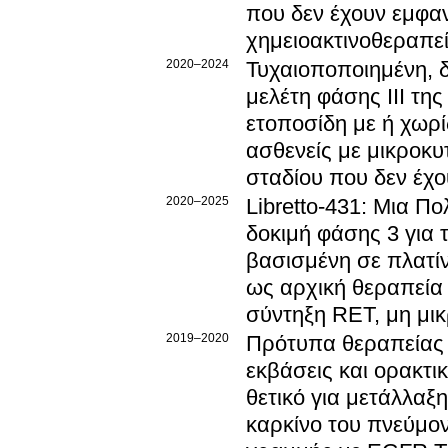
που δεν έχουν εμφαν
χημειοακτινοθεραπεί
2020–2024
Τυχαιοποποιημένη, δ
μελέτη φάσης ΙΙΙ τη
ετοποσίδη με ή χωρί
ασθενείς με μικροκυ
σταδίου που δεν έχο
2020–2025
Libretto-431: Μια Π
δοκιμή φάσης 3 για 
βασισμένη σε πλατί
ως αρχική θεραπεία 
σύντηξη RET, μη μι
2019–2020
Πρότυπα θεραπείας π
εκβάσεις και ορακτι
θετικό για μετάλλα
καρκίνο του πνεύμ