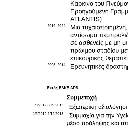
Καρκίνο του Πνεύμον
Προηγούμενη Γραμμή
ATLANTIS)
2016–2024
Μια τυχαιοποιημένη,
αντίσωμα πεμπρολιζ
σε ασθενείς με μη 
πρώιμου σταδίου με
επικουρικής θεραπε
2005–2014
Ερευνητικές δραστηρ
Εκτός ΕΛΚΕ ΑΠΘ
Συμμετοχή
1/3/2012-30/9/2015
Εξωτερική αξιολόγησ
1/5/2012-1/12/2013
Συμμαχία για την Υγ
μέσο πρόληψης και απ