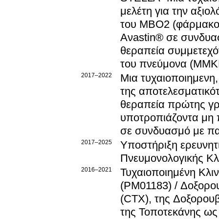
μελέτη για την αξιο
του ΜΒΟ2 (φάρμακο 
Aνastin® σε συνδυασ
θεραπεία συμμετεχό
του πνεύμονα (ΜΜΚΠ)
2017–2022
Μια τυχαιοποιημενη,
της αποτελεσματικότ
θεραπεία πρώτης γρ
υποτροπιάζοντα μη 
σε συνδυασμό με πα
2017–2025
Υποστήριξη ερευνητι
Πνευμονολογικής Κλ
2016–2021
Τυχαιοποιημένη Κλιν
(PM01183) / Δοξορο
(CTX), της Δοξορουβ
της Τοποτεκάνης ως