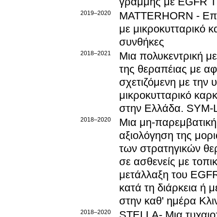
γραμμής με EGFR T
2019–2020
MATTERHORN - Επιπ
με μικροκυτταρικό 
συνθήκες
2018–2021
Μια πολυκεντρική με
της θεραπέιας με αφ
σχετιζόμενη με την
μικροκυτταρικό καρκ
στην Ελλάδα. SYM
2018–2020
Μια μη-παρεμβατική
αξιολόγηση της μορ
των στρατηγικών θε
σε ασθενείς με τοπ
μετάλλαξη του EGFR
κατά τη διάρκεια ή
στην καθ' ημέρα Κλ
2018–2020
STELLA- Μια τυχαιοπ