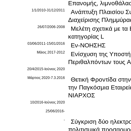
Επανομής, λιμνοθάλα
1/1/2010-31/12/2011
Ανάπτυξη Πλαισίου Σ
Διαχείρισης Πλημμύρα
26/07/2006-2008
Μελέτη σχετικά με τα
κατηγορίας L
03/06/2011-15/01/2016
Εν-ΝΟΗΣΗΣ
Μάιος 2017-2012
Ενίσχυση της Υποστή
Περιθαλπόντων τους 
20/4/2015-Ιούνιος 2020
Μάρτιος 2020-7.3.2016
Θετική Φροντίδα στη
την Παγκόσμια Εταιρε
ΝΙΑΡΧΟΣ
10/2016-Ιούνιος 2020
25/06/2016-
-
Σύγκριση δύο ηλεκτρ
πολιτισμικά προσαρμο