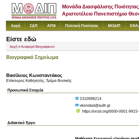
Μονάδα Διασφάλισης Ποιότητας
Αριστοτέλειο Πανεπιστήμιο Θε
Αρχή
ΣΔΠ
ΑΠΘ
Πολιτική Ποιότητας
ΜΟΔΙΠ
ΕΘΑ
Είστε εδώ
Αρχή
»
Αναφορά Βιογραφικών
Βιογραφικό Σημείωμα
Βασίλειος Κωνσταντάκος
Επίκουρος Καθηγητής, Τμήμα Φυσικής
Προσωπικά Στοιχεία
2310998214
vkonstad@auth.gr
https://orcid.org/0000-0001-9915
Διδακτικό Έργο
Μαθήματα Χειμερινού εξαμήνου ακαδ