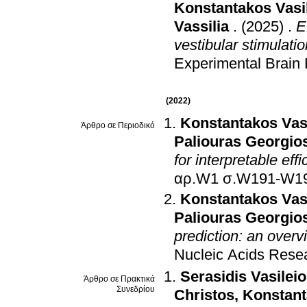
Konstantakos Vasi
Vassilia
.
(2025)
.
E
vestibular stimulati
Experimental Brain
(2022)
Konstantakos Vas
Άρθρο σε Περιοδικό
Paliouras Georgio
for interpretable eff
αρ.W1 σ.W191-W
Konstantakos Vas
Paliouras Georgio
prediction: an overv
Nucleic Acids Rese
Serasidis Vasilei
Άρθρο σε Πρακτικά
Συνεδρίου
Christos
,
Konstant