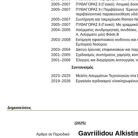
2005–2007
ΠΥΘΑΓΟΡΑΣ ΙΙ (Γενικό): Ατομική δοσ
2005–2007
ΠΥΘΑΓΟΡΑΣ ΙΙ ( Περιβάλλον) :Έρευν
περιβαλλοντική παρακολούθηση υδά
2005–2007
Συντήρηση και τεκμηρίωση Remos Ν
2005–2007
ΠΥΘΑΓΟΡΑΣ ΙΙ (Γενικό): Μη γραμμικ
2004–2005
Ασύρματες συνδρομητικές συνδέσεις 
Α, Ασύρματο μιλι) Φάση Β
2003–2008
Εκτίμηση ηφαιστειακού κινδύνου και
Εμπορειό Νισύρου
2003–2004
Δίκτυο έρευνας επιφανειακών και πα
2001–2005
Σχεδιασμός συστήματος χαμηλής κατ
2001–2006
Έλεγχος και διαχείρηση λειτουργίας 
Συντονισμός
2023–2025
Μελέτη Ασυρμάτων Τεχνολογιών στα
2019–2026
Εργαλεία σχεδιασμού ολοκληρωμένω
Δημοσιεύσεις
(2025)
Gavriilidou Alkisti
Άρθρο σε Περιοδικό