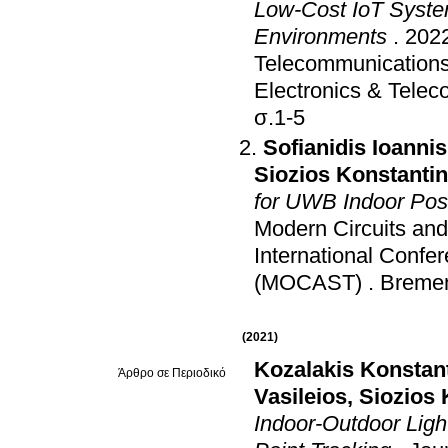
Low-Cost IoT System
Environments
.
2022
Telecommunication
Electronics & Tele
σ.1-5
Sofianidis Ioannis
Siozios Konstanti
for UWB Indoor Posi
Modern Circuits a
International Confe
(MOCAST)
.
Breme
(2021)
Kozalakis Konstan
Άρθρο σε Περιοδικό
Vasileios
,
Siozios 
Indoor-Outdoor Lig