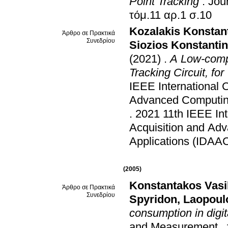
Point Tracking
.
Jou
τόμ.11 αρ.1 σ.10
Kozalakis Konstan
Άρθρο σε Πρακτικά
Συνεδρίου
Siozios Konstanti
(2021)
.
A Low-comp
Tracking Circuit, f
IEEE International C
Advanced Computing
.
2021 11th IEEE Int
Acquisition and Ad
Applications (IDAA
(2005)
Konstantakos Vasi
Άρθρο σε Πρακτικά
Συνεδρίου
Spyridon
,
Laopoul
consumption in digi
and Measurement
.