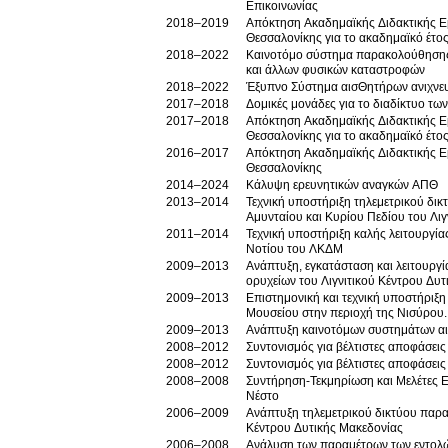
Επικοινωνίας
2018–2019
Απόκτηση Ακαδημαϊκής Διδακτικής Εμ
Θεσσαλονίκης για το ακαδημαϊκό έτο
2018–2022
Καινοτόμο σύστημα παρακολούθησης κα
και άλλων φυσικών καταστροφών
2018–2022
Έξυπνο Σύστημα αισΘητήρων ανιχνευ
2017–2018
Δομικές μονάδες για το διαδίκτυο τω
2017–2018
Απόκτηση Ακαδημαϊκής Διδακτικής Εμ
Θεσσαλονίκης για το ακαδημαϊκό έτο
2016–2017
Απόκτηση Ακαδημαϊκής Διδακτικής Εμ
Θεσσαλονίκης
2014–2024
Κάλυψη ερευνητικών αναγκών ΑΠΘ
2013–2014
Τεχνική υποστήριξη τηλεμετρικού δ
Αμυνταίου και Κυρίου Πεδίου του Λι
2011–2014
Τεχνική υποστήριξη καλής λειτουργί
Νοτίου του ΛΚΔΜ
2009–2013
Ανάπτυξη, εγκατάσταση και λειτουργ
ορυχείων του Λιγνιτικού Κέντρου Δυ
2009–2013
Επιστημονική και τεχνική υποστήριξη των δικτύων παρ
Μουσείου στην περιοχή της Νισύρου.
2009–2013
Ανάπτυξη καινοτόμων συστημάτων α
2008–2012
Συντονισμός για βέλτιστες αποφάσεις
2008–2012
Συντονισμός για βέλτιστες αποφάσεις
2008–2008
Συντήρηση-Τεκμηρίωση και Μελέτες 
Νέστο
2006–2009
Ανάπτυξη τηλεμετρικού δικτύου παρ
Κέντρου Δυτικής Μακεδονίας
2006–2008
Ανάλυση των παραμέτρων των εντολώ