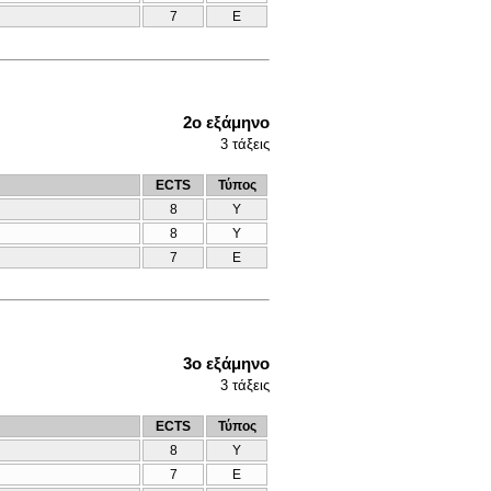
7
Ε
2ο εξάμηνο
3
τάξεις
ECTS
Τύπος
8
Υ
8
Υ
7
Ε
3ο εξάμηνο
3
τάξεις
ECTS
Τύπος
8
Υ
7
Ε