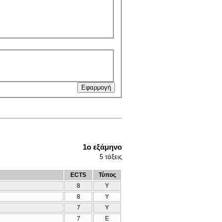
1ο εξάμηνο
5
τάξεις
ECTS
Τύπος
8
Υ
8
Υ
7
Υ
7
Ε