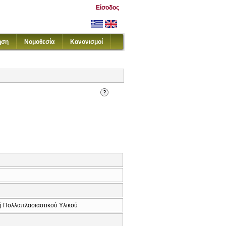
Είσοδος
ηση
Νομοθεσία
Κανονισμοί
ή Πολλαπλασιαστικού Υλικού