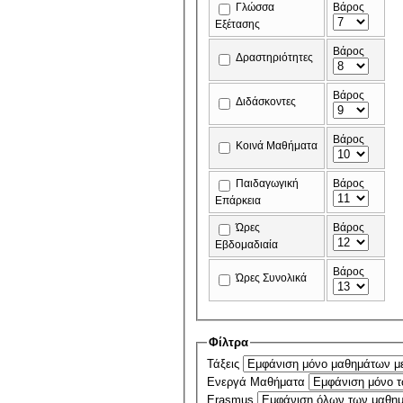
Γλώσσα
Βάρος
Εξέτασης
Βάρος
Δραστηριότητες
Βάρος
Διδάσκοντες
Βάρος
Κοινά Μαθήματα
Παιδαγωγική
Βάρος
Επάρκεια
Ώρες
Βάρος
Εβδομαδιαία
Βάρος
Ώρες Συνολικά
Φίλτρα
Τάξεις
Ενεργά Μαθήματα
Erasmus