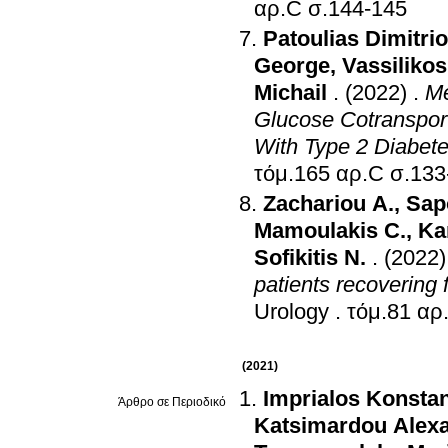
αρ.C σ.144-145
Patoulias Dimitri
George
,
Vassilikos
Michail
.
(2022)
.
Me
Glucose Cotransporte
With Type 2 Diabete
τόμ.165 αρ.C
Zachariou A.
,
Sap
Mamoulakis C.
,
Ka
Sofikitis N.
.
(2022)
patients recoverin
Urology
.
(2021)
Imprialos Konsta
Άρθρο σε Περιοδικό
Katsimardou Alex