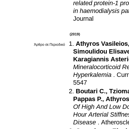
related protein-1 pr
in haemodialysis pat
Journal
(2019)
Athyros Vasileios
Άρθρο σε Περιοδικό
Simoulidou Elisav
Karagiannis Aster
Mineralocorticoid R
Hyperkalemia
.
Curr
5547
Boutari C.
,
Tzioma
Pappas P.
,
Athyros
Of High And Low Do
Hour Arterial Stiffn
Disease
.
Atheroscl