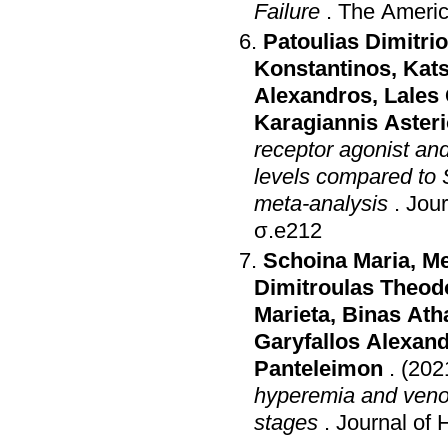
Failure
.
The Americ
Patoulias Dimitri
Konstantinos
,
Kat
Alexandros
,
Lales
Karagiannis Aster
receptor agonist an
levels compared to 
meta-analysis
.
Jour
σ.e212
Schoina Maria
,
M
Dimitroulas Theod
Marieta
,
Binas Ath
Garyfallos Alexan
Panteleimon
.
(202
hyperemia and veno
stages
.
Journal of 