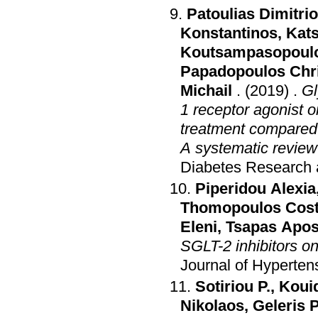
Patoulias Dimitri
Konstantinos
,
Kat
Koutsampasopoulo
Papadopoulos Chr
Michail
.
(2019)
.
Gl
1 receptor agonist o
treatment compared 
A systematic review
Diabetes Research a
Piperidou Alexia
Thomopoulos Cos
Eleni
,
Tsapas Apos
SGLT-2 inhibitors on
Journal of Hyperten
Sotiriou P.
,
Kouid
Nikolaos
,
Geleris P