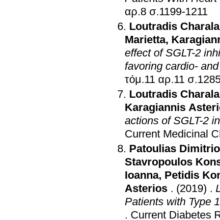
αρ.8 σ.1199-1211
Loutradis Charal
Marietta
,
Karagiann
effect of SGLT-2 inh
favoring cardio- an
τόμ.11 αρ.11
Loutradis Charal
Karagiannis Aster
actions of SGLT-2 i
Current Medicinal C
Patoulias Dimitri
Stavropoulos Kons
Ioanna
,
Petidis Ko
Asterios
.
(2019)
.
Patients with Type 
.
Current Diabetes 