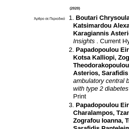
(2020)
Boutari Chrysoul
Άρθρο σε Περιοδικό
Katsimardou Alex
Karagiannis Aster
Insights
.
Current H
Papadopoulou Eir
Kotsa Kalliopi
,
Zog
Theodorakopoulou 
Asterios
,
Sarafidi
ambulatory central b
with type 2 diabetes
Print
Papadopoulou Eir
Charalampos
,
Tza
Zografou Ioanna
,
T
Sarafidis Pantele