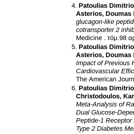
Patoulias Dimitri
Asterios
,
Doumas M
glucagon-like pepti
cotransporter 2 inh
Medicine
.
Patoulias Dimitri
Asterios
,
Doumas M
Impact of Previous 
Cardiovascular Effi
The American Journa
Patoulias Dimitri
Christodoulos
,
Kar
Meta-Analysis of Ra
Dual Glucose-Depen
Peptide-1 Receptor 
Type 2 Diabetes Mel