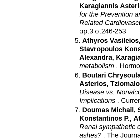
Karagiannis Aster
for the Prevention
Related Cardiovascu
αρ.3 σ.246-253
Athyros Vasileios
Stavropoulos Kons
Alexandra
,
Karagia
metabolism
.
Hormo
Boutari Chrysoul
Asterios
,
Tziomalo
Disease vs. Nonalcoh
Implications
.
Curre
Doumas Michail
,
Konstantinos P.
,
A
Renal sympathetic d
ashes?
.
The Journa