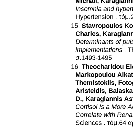
Michail
,
Karagianni
Insomnia and hypert
Hypertension
.
Stavropoulos Ko
Charles
,
Karagiann
Determinants of pul
implementations
.
T
σ.1493-1495
Theocharidou El
Markopoulou Aikat
Themistoklis
,
Foto
Aristeidis
,
Balaska
D.
,
Karagiannis As
Cortisol Is a More 
Correlate with Renal
Sciences
.