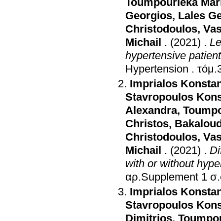
Toumpourleka Mar
Georgios
,
Lales G
Christodoulos
,
Vas
Michail
.
(2021)
.
Le
hypertensive patient
Hypertension
.
Imprialos Konsta
Stavropoulos Kons
Alexandra
,
Toumpo
Christos
,
Bakaloud
Christodoulos
,
Vas
Michail
.
(2021)
.
Di
with or without hype
αρ.Suppl
Imprialos Konsta
Stavropoulos Kons
Dimitrios
,
Toumpou