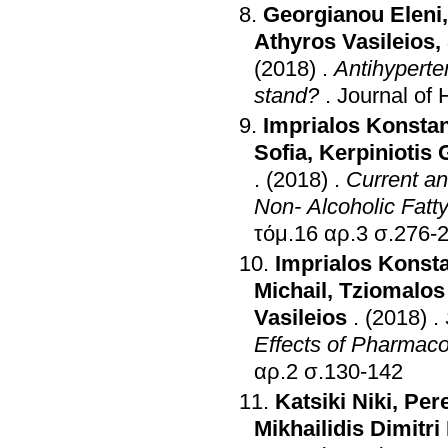
Georgianou Eleni
Athyros Vasileios
,
(2018)
.
Antihyperte
stand?
.
Journal of
Imprialos Konsta
Sofia
,
Kerpiniotis 
.
(2018)
.
Current an
Non- Alcoholic Fatt
τόμ.16 αρ.3 σ.2
Imprialos Konsta
Michail
,
Tziomalos
Vasileios
.
(2018)
.
Effects of Pharmac
αρ.2 σ.130-142
Katsiki Niki
,
Pere
Mikhailidis Dimitri 