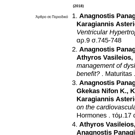
(2018)
Anagnostis Panag
Άρθρο σε Περιοδικό
Karagiannis Aster
Ventricular Hypertro
αρ.9 σ.745-748
Anagnostis Panag
Athyros Vasileios
,
management of dysli
benefit?
.
Maturitas
Anagnostis Panag
Gkekas Nifon K.
,
K
Karagiannis Aster
on the cardiovascula
Hormones
.
Athyros Vasileios
Anagnostis Panagi