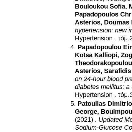
Bouloukou Sofia
,
Papadopoulos Chr
Asterios
,
Doumas M
hypertension: new in
Hypertension
.
Papadopoulou Eir
Kotsa Kalliopi
,
Zog
Theodorakopoulou
Asterios
,
Sarafidi
on 24-hour blood pre
diabetes mellitus: a 
Hypertension
.
Patoulias Dimitri
George
,
Boulmpou 
(2021)
.
Updated Met
Sodium-Glucose Co-T