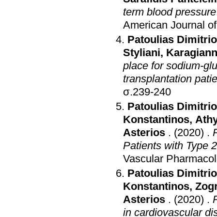
term blood pressure v
American Journal o
Patoulias Dimitri
Styliani
,
Karagiann
place for sodium-glu
transplantation pati
σ.239-240
Patoulias Dimitri
Konstantinos
,
Athy
Asterios
.
(2020)
.
Patients with Type 2
Vascular Pharmaco
Patoulias Dimitri
Konstantinos
,
Zogr
Asterios
.
(2020)
.
in cardiovascular di