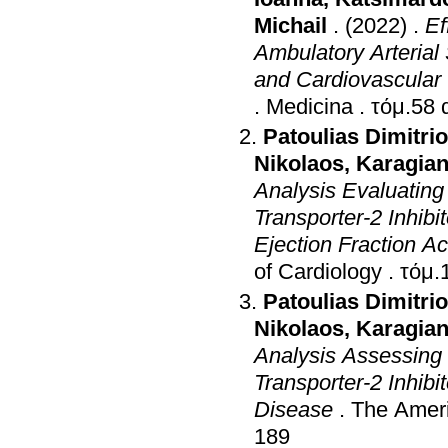
Michail
.
(2022)
.
Ef
Ambulatory Arterial 
and Cardiovascular 
.
Medicina
.
Patoulias Dimitri
Nikolaos
,
Karagian
Analysis Evaluating
Transporter-2 Inhibi
Ejection Fraction A
of Cardiology
.
Patoulias Dimitri
Nikolaos
,
Karagian
Analysis Assessing 
Transporter-2 Inhibi
Disease
.
The Ameri
189