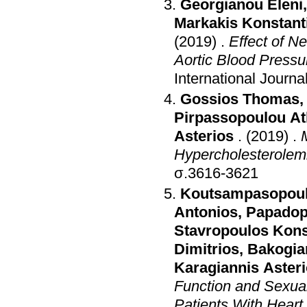
Georgianou Eleni
Markakis Konstant
(2019)
.
Effect of N
Aortic Blood Pressu
International Journa
Gossios Thomas
Pirpassopoulou At
Asterios
.
(2019)
.
Hypercholesterolem
σ.3616-3621
Koutsampasopoul
Antonios
,
Papadop
Stavropoulos Kons
Dimitrios
,
Bakogia
Karagiannis Aster
Function and Sexua
Patients With Heart 