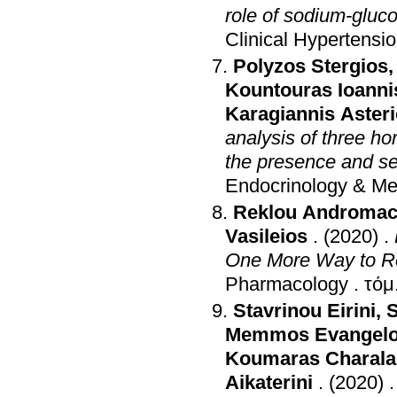
role of sodium‐gluco
Clinical Hypertensi
Polyzos Stergios
Kountouras Ioanni
Karagiannis Aster
analysis of three h
the presence and s
Endocrinology & Me
Reklou Andromac
Vasileios
.
(2020)
.
One More Way to Re
Pharmacology
.
Stavrinou Eirini
,
S
Memmos Evangel
Koumaras Charal
Aikaterini
.
(2020)