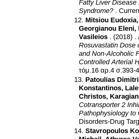
Fatty Liver Disease
Syndrome?
.
Curren
Mitsiou Eudoxia
Georgianou Eleni
,
Vasileios
.
(2018)
.
Rosuvastatin Dose o
and Non-Alcoholic Fa
Controlled Arterial 
τόμ.16 αρ.4 σ.3
Patoulias Dimitr
Konstantinos
,
Lale
Christos
,
Karagian
Cotransporter 2 Inhi
Pathophysiology to C
Disorders-Drug Targ
Stavropoulos Ko