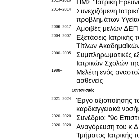
2015–2020
ΠΜΣ "Ιατρική Ερευν
2014–2014
Συνεχιζόμενη Ιατρι
προβλημάτων Υγείας
2006–2017
Αμοιβές μελών ΔΕΠ 
2004–2007
Εξετάσεις Ιατρικής
Τίτλων Ακαδημαϊκώ
2000–2005
Συμπληρωματικές εξ
Ιατρικών Σχολών τη
1988–
Μελέτη ενός αναστο
ασθενείς
Συντονισμός
2021–2024
Έργο αξιοποίησης τ
καρδιαγγειακά νοσή
2020–2020
Συνέδριο: "9ο Επιστ
2020–2020
Αναγόρευση του κ Δημήτριου Κοντογιάννη σε ε
Τμήματος Ιατρικής 