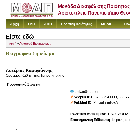
Μονάδα Διασφάλισης Ποιότητας
Αριστοτέλειο Πανεπιστήμιο Θε
Αρχή
ΣΔΠ
ΑΠΘ
Πολιτική Ποιότητας
ΜΟΔΙΠ
ΕΘΑ
Είστε εδώ
Αρχή
»
Αναφορά Βιογραφικών
Βιογραφικό Σημείωμα
Αστέριος Καραγιάννης
Ομότιμος Καθηγητής, Τμήμα Ιατρικής
Προσωπικά Στοιχεία
astkar@auth.gr
Scopus IDs
57150493800
,
55156
PubMed ID
Karagiannis +A
Γνωστικό Αντικείμενο
:
ΠΑΘΟΛΟΓΙΑ
Επιστημονική Ειδίκευση
:
Ιατρική
Ιατ