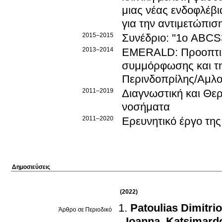
μιας νέας ενδοφλέβ
για την αντιμετώπισ
2015–2015
Συνέδριο: "1ο ABCS3
2013–2014
EMERALD: Προοπτική
συμμόρφωσης και τη
Περινδοπρίλης/Αμλοδ
2011–2019
Διαγνωστική και Θε
νοσήματα
2011–2020
Ερευνητικό έργο τη
Δημοσιεύσεις
(2022)
Patoulias Dimitri
Άρθρο σε Περιοδικό
Ioanna
,
Katsimard