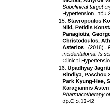
Michail
,
Athyros Va
Subclinical target 
Hypertension
.
Stavropoulos Ko
Niki
,
Petidis Konst
Panagiotis
,
Georgo
Christodoulos
,
Ath
Asterios
.
(2018)
.
incidentaloma: Is s
Clinical Hypertensi
Upadhyay Jagrit
Bindiya
,
Paschou S
Park Kyung-Hee
,
S
Karagiannis Aster
Pharmacotherapy of 
αρ.C σ.13-42