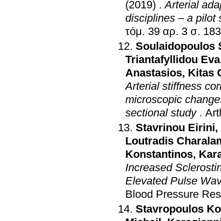
(2019)
.
Arterial ada
disciplines – a pilot
τόμ. 39 αρ. 3 
Soulaidopoulos 
Triantafyllidou Eva
Anastasios
,
Kitas 
Arterial stiffness co
microscopic changes 
sectional study
.
Art
Stavrinou Eirini
,
Loutradis Charal
Konstantinos
,
Kara
Increased Sclerostin
Elevated Pulse Wave
Blood Pressure Re
Stavropoulos Ko