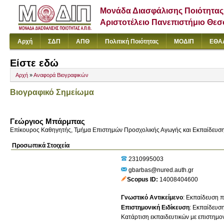
Μονάδα Διασφάλισης Ποιότητας
Αριστοτέλειο Πανεπιστήμιο Θε
Αρχή
ΣΔΠ
ΑΠΘ
Πολιτική Ποιότητας
ΜΟΔΙΠ
ΕΘΑ
Είστε εδώ
Αρχή
»
Αναφορά Βιογραφικών
Βιογραφικό Σημείωμα
Γεώργιος Μπάρμπας
Επίκουρος Καθηγητής, Τμήμα Επιστημών Προσχολικής Αγωγής και Εκπαίδευσ
Προσωπικά Στοιχεία
2310995003
gbarbas@nured.auth.gr
Scopus ID
14008404600
Γνωστικό Αντικείμενο
:
Εκπαίδευση πα
Επιστημονική Ειδίκευση
:
Εκπαίδευσ
Κατάρτιση εκπαιδευτικών με επιστημον