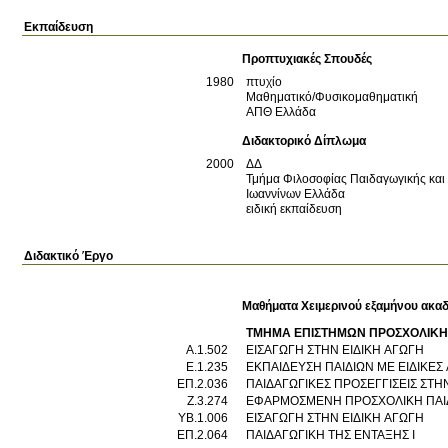
Εκπαίδευση
Προπτυχιακές Σπουδές
1980
πτυχίο
Μαθηματικό/Φυσικομαθηματική
ΑΠΘ
Ελλάδα
Διδακτορικό Δίπλωμα
2000
ΔΔ
Τμήμα Φιλοσοφίας Παιδαγωγικής και
Ιωαννίνων
Ελλάδα
ειδική εκπαίδευση
Διδακτικό Έργο
Μαθήματα Χειμερινού εξαμήνου ακαδ
ΤΜΗΜΑ ΕΠΙΣΤΗΜΩΝ ΠΡΟΣΧΟΛΙΚΗΣ
Α.1.502
ΕΙΣΑΓΩΓΗ ΣΤΗΝ ΕΙΔΙΚΗ ΑΓΩΓΗ
Ε.1.235
ΕΚΠΑΙΔΕΥΣΗ ΠΑΙΔΙΩΝ ΜΕ ΕΙΔΙΚΕΣ
ΕΠ.2.036
ΠΑΙΔΑΓΩΓΙΚΕΣ ΠΡΟΣΕΓΓΙΣΕΙΣ ΣΤ
Ζ.3.274
ΕΦΑΡΜΟΣΜΕΝΗ ΠΡΟΣΧΟΛΙΚΗ ΠΑΙ
ΥΒ.1.006
ΕΙΣΑΓΩΓΗ ΣΤΗΝ ΕΙΔΙΚΗ ΑΓΩΓΗ
ΕΠ.2.064
ΠΑΙΔΑΓΩΓΙΚΗ ΤΗΣ ΕΝΤΑΞΗΣ Ι