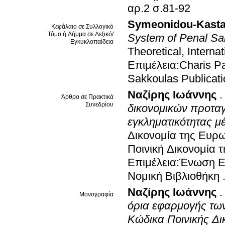
αρ.2 σ.81-92
Symeonidou-Kastan
Κεφάλαιο σε Συλλογικό
Τόμο ή Λήμμα σε Λεξικό/
System of Penal Sa
Εγκυκλοπαίδεια
Theoretical, Intern
Επιμέλεια:Charis 
Sakkoulas Publicat
Ναζίρης Ιωάννης
Άρθρο σε Πρακτικά
Συνεδρίου
δικονομικών προταγ
εγκληματικότητας μ
Δικονομία της Ευρ
Ποινική Δικονομία 
Επιμέλεια:Ένωση Ε
Νομική Βιβλιοθήκη
Ναζίρης Ιωάννης
Μονογραφία
όρια εφαρμογής των
Κώδικα Ποινικής Δι