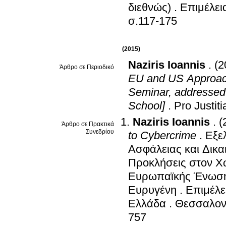
διεθνώς)
.
Επιμέλει
σ.117-175
(2015)
Naziris Ioannis
.
(2
Άρθρο σε Περιοδικό
EU and US Approach
Seminar, addressed t
School]
.
Pro Justiti
Naziris Ioannis
.
(
Άρθρο σε Πρακτικά
Συνεδρίου
to Cybercrime
.
Εξε
Ασφάλειας και Δικ
Προκλήσεις στον Χώ
Ευρωπαϊκής Ένωσης
Ευρυγένη
.
Επιμέλε
Ελλάδα
.
Θεσσαλον
757