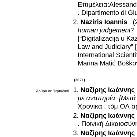
Επιμέλεια:Alessandr
.
Dipartimento di Gi
Naziris Ioannis
.
(
human judgement?
[“Digitalizacija u 
Law and Judiciary” [
International Scient
Marina Matić Boško
(2021)
Ναζίρης Ιωάννης
Άρθρο σε Περιοδικό
με αναπηρία: [Μετά
Χρονικά
.
Ναζίρης Ιωάννης
.
Ποινική Δικαιοσύν
Ναζίρης Ιωάννης