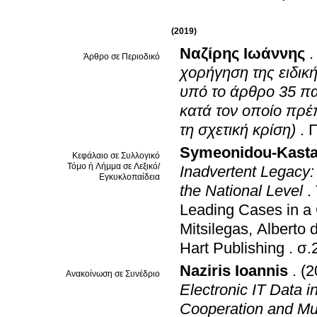
(2019)
Ναζίρης Ιωάννης
Άρθρο σε Περιοδικό
χορήγηση της ειδικ
υπό το άρθρο 35 παρ
κατά τον οποίο πρέπ
τη σχετική κρίση)
.
Π
Symeonidou-Kastan
Κεφάλαιο σε Συλλογικό
Τόμο ή Λήμμα σε Λεξικό/
Inadvertent Legacy:
Εγκυκλοπαίδεια
the National Level
.
Leading Cases in a 
Mitsilegas, Alberto
Hart Publishing
.
σ.
Naziris Ioannis
.
(2
Ανακοίνωση σε Συνέδριο
Electronic IT Data i
Cooperation and Mut