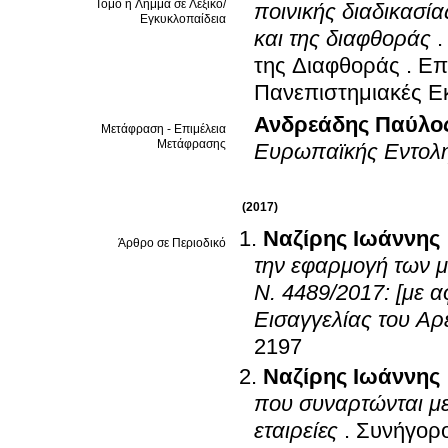
Τόμο ή Λήμμα σε Λεξικό/
ποινικής διαδικασία
Εγκυκλοπαίδεια
και της διαφθοράς
της Διαφθοράς
.
Επ
Πανεπιστημιακές Ε
Ανδρεάδης Παύλο
Μετάφραση - Επιμέλεια
Μετάφρασης
Ευρωπαϊκής Εντολή
(2017)
Ναζίρης Ιωάννης
Άρθρο σε Περιοδικό
την εφαρμογή των 
Ν. 4489/2017: [με 
Εισαγγελίας του Αρ
2197
Ναζίρης Ιωάννης
που συναρτώνται μ
εταιρείες
.
Συνήγορ