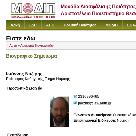
Μονάδα Διασφάλισης Ποιότητας
Αριστοτέλειο Πανεπιστήμιο Θε
Αρχή
ΣΔΠ
ΑΠΘ
Πολιτική Ποιότητας
ΜΟΔΙΠ
ΕΘΑ
Είστε εδώ
Αρχή
»
Αναφορά Βιογραφικών
Βιογραφικό Σημείωμα
Ιωάννης Ναζίρης
Επίκουρος Καθηγητής, Τμήμα Νομικής
Προσωπικά Στοιχεία
2310996465
jnaziris@law.auth.gr
Γνωστικό Αντικείμενο
:
Ουσιαστικό κα
Επιστημονική Ειδίκευση
:
Νομική
Εκπαίδευση