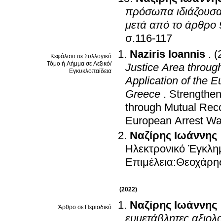
πρόσωπα ιδιάζουσας
μετά από το άρθρο 
σ.116-117
Naziris Ioannis
.
(
Κεφάλαιο σε Συλλογικό
Τόμο ή Λήμμα σε Λεξικό/
Justice Area throug
Εγκυκλοπαίδεια
Application of the 
Greece
.
Strengthen
through Mutual Reco
European Arrest Wa
Ναζίρης Ιωάννης
Ηλεκτρονικό Έγκλημ
Επιμέλεια:Θεοχάρ
(2022)
Ναζίρης Ιωάννης
Άρθρο σε Περιοδικό
ευμετάβλητες αξιολ