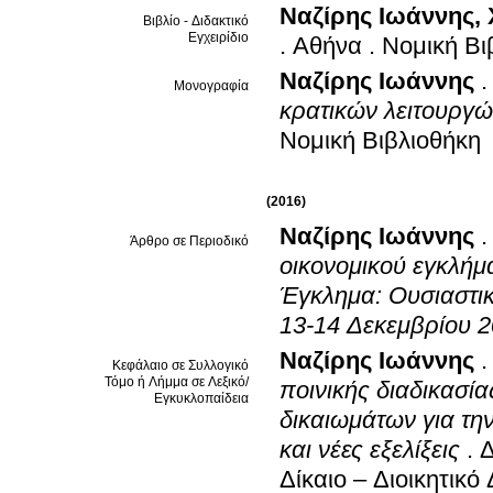
Ναζίρης Ιωάννης
,
Βιβλίο - Διδακτικό
Εγχειρίδιο
.
Αθήνα
.
Νομική Βι
Ναζίρης Ιωάννης
Μονογραφία
κρατικών λειτουργών
Νομική Βιβλιοθήκη
(2016)
Ναζίρης Ιωάννης
Άρθρο σε Περιοδικό
οικονομικού εγκλήμα
Έγκλημα: Ουσιαστικ
13-14 Δεκεμβρίου 2
Ναζίρης Ιωάννης
Κεφάλαιο σε Συλλογικό
Τόμο ή Λήμμα σε Λεξικό/
ποινικής διαδικασί
Εγκυκλοπαίδεια
δικαιωμάτων για τη
και νέες εξελίξεις
.
Δ
Δίκαιο – Διοικητικό