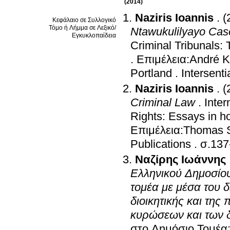
(2014)
Naziris Ioannis
.
(
Κεφάλαιο σε Συλλογικό
Τόμο ή Λήμμα σε Λεξικό/
Ntawukulilyayo Cas
Εγκυκλοπαίδεια
Criminal Tribunals: 
.
Επιμέλεια:André K
Portland
.
Intersenti
Naziris Ioannis
.
(
Criminal Law
.
Inter
Rights: Essays in h
Επιμέλεια:Thomas S
Publications
.
σ.137
Ναζίρης Ιωάννης
Ελληνικού Δημοσίου
τομέα με μέσα του δ
διοικητικής και της
κυρώσεων και των 
στο Δημόσιο Τομέα: