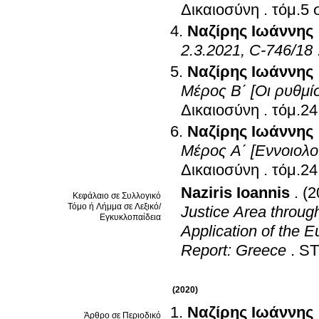
Δικαιοσύνη
.
τ
Ναζίρης Ιωάννης
2.3.2021, C-746/18
Ναζίρης Ιωάννης
Μέρος Β΄ [Οι ρυθμίσ
Δικαιοσύνη
.
Ναζίρης Ιωάννης
Μέρος Α΄ [Εννοιολογ
Δικαιοσύνη
.
Naziris Ioannis
.
(2
Κεφάλαιο σε Συλλογικό
Τόμο ή Λήμμα σε Λεξικό/
Justice Area throug
Εγκυκλοπαίδεια
Application of the E
Report: Greece
.
S
(2020)
Ναζίρης Ιωάννης
Άρθρο σε Περιοδικό