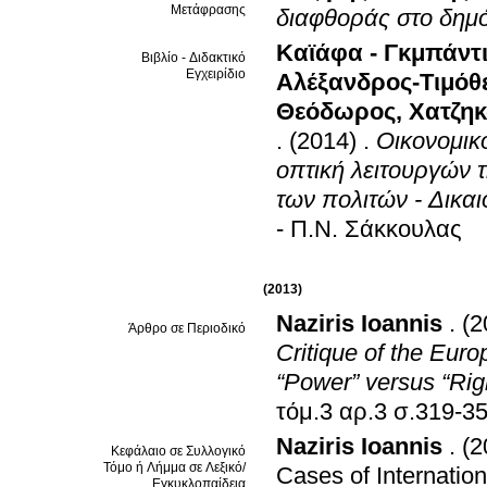
Μετάφρασης
διαφθοράς στο δημό
Καϊάφα - Γκμπάντ
Βιβλίο - Διδακτικό
Εγχειρίδιο
Αλέξανδρος-Τιμόθ
Θεόδωρος
,
Χατζη
.
(2014)
.
Οικονομικ
οπτική λειτουργών τ
των πολιτών - Δικα
- Π.Ν. Σάκκουλας
(2013)
Naziris Ioannis
.
(2
Άρθρο σε Περιοδικό
Critique of the Eur
“Power” versus “Rig
τόμ.3 αρ.3 σ.319-
Naziris Ioannis
.
(2
Κεφάλαιο σε Συλλογικό
Τόμο ή Λήμμα σε Λεξικό/
Cases of Internation
Εγκυκλοπαίδεια