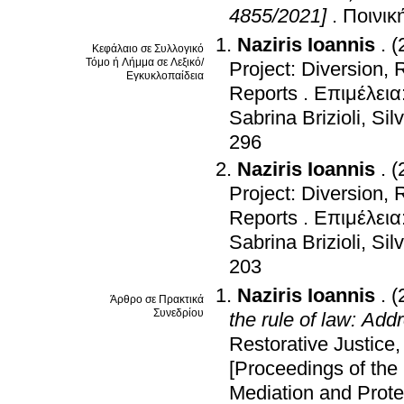
4855/2021]
.
Ποινικ
Naziris Ioannis
.
(
Κεφάλαιο σε Συλλογικό
Τόμο ή Λήμμα σε Λεξικό/
Project: Diversion,
Εγκυκλοπαίδεια
Reports
.
Επιμέλεια:
Sabrina Brizioli, Sil
296
Naziris Ioannis
.
(
Project: Diversion,
Reports
.
Επιμέλεια:
Sabrina Brizioli, Sil
203
Naziris Ioannis
.
(
Άρθρο σε Πρακτικά
Συνεδρίου
the rule of law: Add
Restorative Justice,
[Proceedings of th
Mediation and Protec