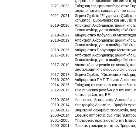
χρήματος: Ευρωπαϊκές και διεθνείς π
2021–2023
Ενίσχυση της εμπιστοσύνης στον Ευρ
απλοποιημένης εφαρμογής του ευρω
2021–2021
Θερινό Σχολείο ''Σύγχρονες εξελίξεις
χρήματος : Ευρωπαϊκές και διεθνείς 
2019–2020
Απόκτηση Ακαδημαϊκής Διδακτικής Εμ
Θεσσαλονίκης για τo ακαδημαϊκό έτο
2019–2027
Διιδρυματικό πρόγραμμα Μεταπτυχια
2018–2019
Απόκτηση Ακαδημαϊκής Διδακτικής Εμ
Θεσσαλονίκης για το ακαδημαϊκό έτο
2018–2026
Διιδρυματικό Πρόγραμμα Μεταπτυχιακ
2017–2018
Απόκτηση Ακαδημαϊκής Διδακτικής Εμ
Θεσσαλονίκης για το ακαδημαϊκό έτο
2017–2019
Δικαστική συνεργασία σε ποινικές υ
αποτελεσματικής διασυνοριακής συνε
2017–2017
Θερινό Σχολείο: "Οικονομικό έγκλημα
2016–2020
Διϊδρυματικό ΠΜΣ "Ποινικό Δίκαιο κα
2014–2026
Ενίσχυση ερευνητικών και εκπαιδευτ
2012–2015
Ένα συνεκτικό μοντέλο για την αντιμ
κράτος- μέλος της ΕΕ
2010–2016
Υπηρεσίες ηλεκτρονικής Δικαιοσύνης
2010–2014
2009–2012
Βιομετρικά δεδομένα: τεχνολογία, ασ
2008–2014
Ευφυείς υπηρεσίες ανοιχτής ηλεκτρον
2001–2005
2000–2001
Πρακτική άσκηση φοιτητών Τμήματος