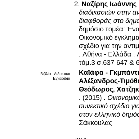
Ναζίρης Ιωάννης
διαδικασιών στην αν
διαφθοράς στο δημό
δημόσιο τομέα: Ένα
Οικονομικό έγκλημα
σχέδιο για την αντ
.
Αθήνα - Ελλάδα
.
τόμ.3 σ.637-647 
Καϊάφα - Γκμπάντ
Βιβλίο - Διδακτικό
Εγχειρίδιο
Αλέξανδρος-Τιμόθ
Θεόδωρος
,
Χατζη
.
(2015)
.
Οικονομικ
συνεκτικό σχέδιο γι
στον ελληνικό δημό
Σάκκουλας