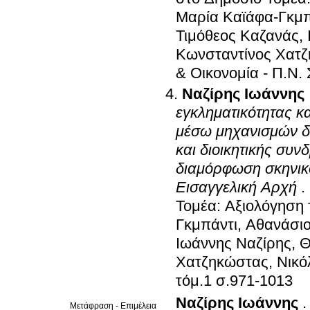
Μαρία Καϊάφα-Γκμπ
Τιμόθεος Καζανάς,
Κωνσταντίνος Χατζ
& Οικονομία - Π.Ν.
Ναζίρης Ιωάννης
εγκληματικότητας κ
μέσω μηχανισμών δι
και διοικητικής συν
διαμόρφωση σκηνικ
Εισαγγελική Αρχή
.
Τομέα: Αξιολόγηση 
Γκμπάντι, Αθανάσι
Ιωάννης Ναζίρης, 
Χατζηκώστας, Νικό
τόμ.1 σ.971-1013
Ναζίρης Ιωάννης
Μετάφραση - Επιμέλεια