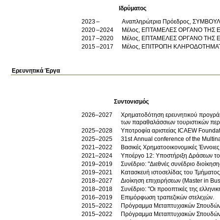
Ιδρύματος
2023
Αναπληρώτρια Πρόεδρος, ΣΥΜΒΟ
2020
2024
Μέλος, ΕΠΤΑΜΕΛΕΣ ΟΡΓΑΝΟ ΤΗΣ
2017
2020
Μέλος, ΕΠΤΑΜΕΛΕΣ ΟΡΓΑΝΟ ΤΗΣ
2015
2017
Μέλος, ΕΠΙΤΡΟΠΗ ΚΛΗΡΟΔΟΤΗΜΑ
Ερευνητικά Έργα
Συντονισμός
2026–2027
Χρηματοδότηση ερευνητικού προγράμμ
των παραθαλάσσιων τουριστικών περ
2025–2028
Υποτροφία αριστείας ICAEW Foundat
2025–2025
31st Annual conference of the Multin
2021–2022
Βασικές Χρηματοοικονομικές Έννοιες
2021–2024
Υποέργο 12: Υποστήριξη Δράσεων τ
2019–2019
Συνέδριο: "Διεθνές συνέδριο διοίκηση
2019–2021
Κατασκευή ιστοσελίδας του Τμήματο
2018–2027
Διοίκηση επιχειρήσεων (Μaster in Bu
2018–2018
Συνέδριο: "Οι προοπτικές της ελληνι
2016–2019
Επιμόρφωση τραπεζικών στελεχών.
2015–2022
Πρόγραμμα Μεταπτυχιακών Σπουδών 
2015–2022
Πρόγραμμα Μεταπτυχιακών Σπουδών 