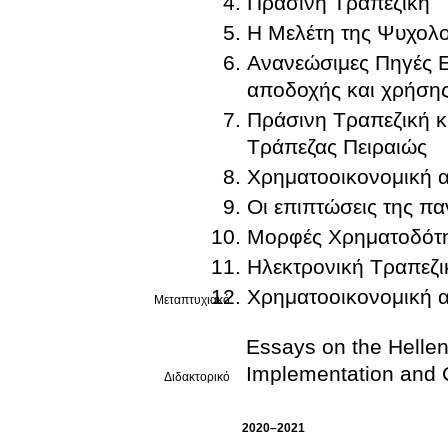
Πράσινη Τραπεζική
Η Μελέτη της Ψυχολο
Ανανεώσιμες Πηγές Ε
αποδοχής και χρήση
Πράσινη Τραπεζική κ
Τράπεζας Πειραιώς
Χρηματοοικονομική α
Οι επιπτώσεις της π
Μορφές Χρηματοδότη
Ηλεκτρονική Τραπεζ
Χρηματοοικονομική α
Μεταπτυχιακό
Essays on the Helle
Implementation and 
Διδακτορικό
2020–2021