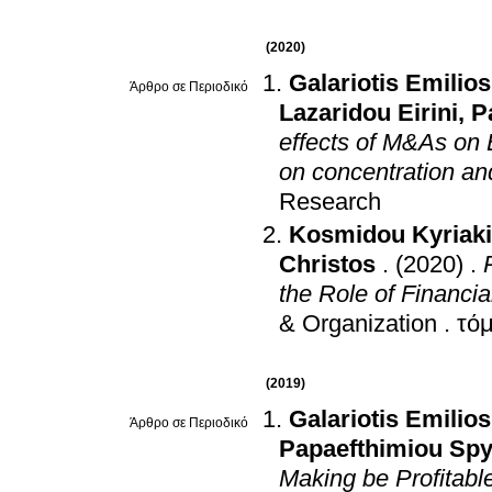
(2020)
Galariotis Emilios
Άρθρο σε Περιοδικό
Lazaridou Eirini
,
P
effects of M&As on 
on concentration and
Research
Kosmidou Kyriaki
Christos
.
(2020)
.
the Role of Financia
& Organization
.
(2019)
Galariotis Emilios
Άρθρο σε Περιοδικό
Papaefthimiou Spy
Making be Profitabl