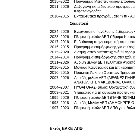
2015–2022
Πρόγραμμα Μεταπτυχιακών Σπουδών 
2011–2026
Διεξαγωγή εκπαιδευτικού προγράμμα
Κεφαλαιαγοράς"
2010–2015
Εκπαιδευτικά προγράμματα "Υπι - Αμ
Συμμετοχή
2024–2026
Ενεργοποίηση ανάλυσης δεδομένων γι
2023–2026
Πληρωμή μελών ΔΕΠ (Ίδρυμα Κρατι
2017–2018
Εμβάθυνση στην εκτιμητική περιουσι
2015–2015
Πρόγραμμα επιμόρφωσης για στελέχ
2015–2020
Διατμηματικό Μεταπτυχιακό "Πληροφο
2014–2014
Πρόγραμμα επιμόρφωσης στελεχών 
2011–2026
Αμοιβή μελών ΔΕΠ (Ελληνικό Ανοικτό
2010–2015
Μονάδα Καινοτομίας και Επιχειρηματ
2010–2015
Πρακτική Άσκηση Φοιτητών Τμήματο
2007–2026
Αμοιβές μελών ΔΕΠ (ΔΙΕΘΝΕΣ ΠΑΝΕΠΙΣΤΗΜΙ
ΑΝΑΤΟΛΙΚΗΣ ΜΑΚΕΔΟΝΙΑΣ ΘΡΑΚΗΣ
2004–2007
ΠΥΘΑΓΟΡΑΣ (φύλο): Οργανωτική συμ
2003–2021
Υπηρεσίες για τη σύνδεση προπτυχια
1999–2026
Πληρωμή μελών ΔΕΠ (ΠΑΝΕΠΙΣΤΗΜ
1998–2018
Αμοιβές Μελών ΔΕΠ (ΔΗΜΟΚΡΙΤΕΙΟ
1997–2023
Πληρωμή μελών ΔΕΠ ΑΠΘ για αξιολογή
Εκτός ΕΛΚΕ ΑΠΘ