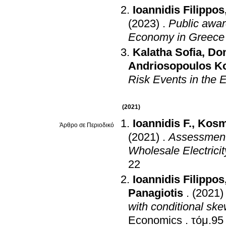
Ioannidis Filippos
(2023)
.
Public awar
Economy in Greece
Kalatha Sofia
,
Don
Andriosopoulos K
Risk Events in the 
(2021)
Ioannidis F.
,
Kosm
Άρθρο σε Περιοδικό
(2021)
.
Assessment 
Wholesale Electrici
22
Ioannidis Filippos
Panagiotis
.
(2021)
with conditional sk
Economics
.