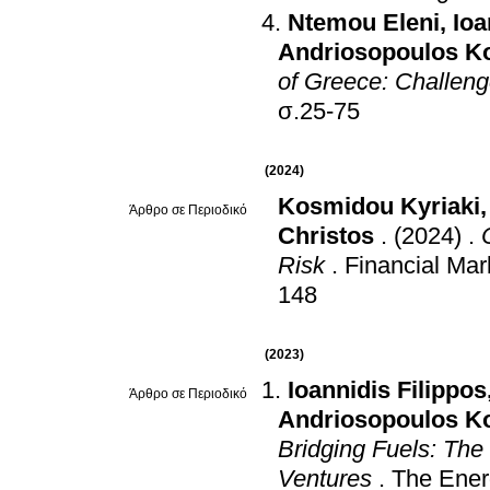
Ntemou Eleni
,
Ioa
Andriosopoulos K
of Greece: Challeng
σ.25-75
(2024)
Kosmidou Kyriaki
Άρθρο σε Περιοδικό
Christos
.
(2024)
.
Risk
.
Financial Mark
148
(2023)
Ioannidis Filippos
Άρθρο σε Περιοδικό
Andriosopoulos K
Bridging Fuels: The
Ventures
.
The Ener