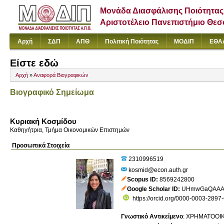
Μονάδα Διασφάλισης Ποιότητας
Αριστοτέλειο Πανεπιστήμιο Θε
Αρχή
ΣΔΠ
ΑΠΘ
Πολιτική Ποιότητας
ΜΟΔΙΠ
ΕΘΑ
Είστε εδώ
Αρχή
»
Αναφορά Βιογραφικών
Βιογραφικό Σημείωμα
Κυριακή Κοσμίδου
Καθηγήτρια, Τμήμα Οικονομικών Επιστημών
Προσωπικά Στοιχεία
2310996519
kosmid@econ.auth.gr
Scopus ID
8569242800
Google Scholar ID
UHmwGaQAAAA
https://orcid.org/0000-0003-2897
Γνωστικό Αντικείμενο
:
ΧΡΗΜΑΤΟΟΙΚ