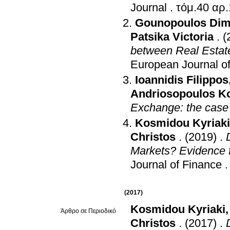
Journal
.
Gounopoulos Dimi
Patsika Victoria
.
(
between Real Estat
European Journal o
Ioannidis Filippos
Andriosopoulos K
Exchange: the case
Kosmidou Kyriaki
Christos
.
(2019)
.
Markets? Evidence 
Journal of Finance
(2017)
Kosmidou Kyriaki
Άρθρο σε Περιοδικό
Christos
.
(2017)
.