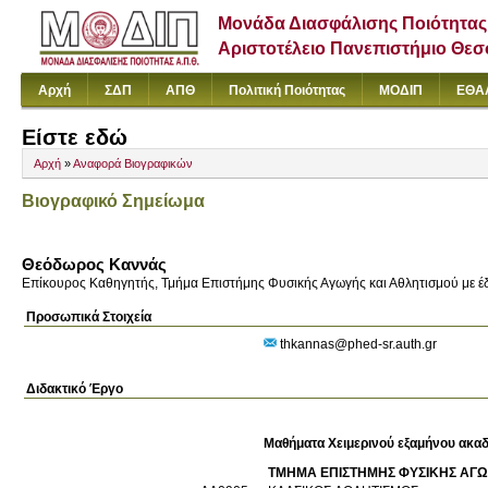
Μονάδα Διασφάλισης Ποιότητας
Αριστοτέλειο Πανεπιστήμιο Θε
Αρχή
ΣΔΠ
ΑΠΘ
Πολιτική Ποιότητας
ΜΟΔΙΠ
ΕΘΑ
Είστε εδώ
Αρχή
»
Αναφορά Βιογραφικών
Βιογραφικό Σημείωμα
Θεόδωρος Καννάς
Επίκουρος Καθηγητής, Τμήμα Επιστήμης Φυσικής Αγωγής και Αθλητισμού με έδ
Προσωπικά Στοιχεία
thkannas@phed-sr.auth.gr
Διδακτικό Έργο
Μαθήματα Χειμερινού εξαμήνου ακαδ
ΤΜΗΜΑ ΕΠΙΣΤΗΜΗΣ ΦΥΣΙΚΗΣ ΑΓΩ