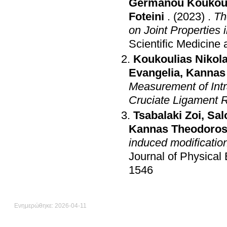
Germanou Koukoul
Foteini
.
(2023)
.
Th
on Joint Properties 
Scientific Medicine 
Koukoulias Nikol
Evangelia
,
Kannas
Measurement of Intra
Cruciate Ligament 
Tsabalaki Zoi
,
Sal
Kannas Theodoro
induced modification
Journal of Physical
1546
Ενημερώθηκε: 2026-04-11