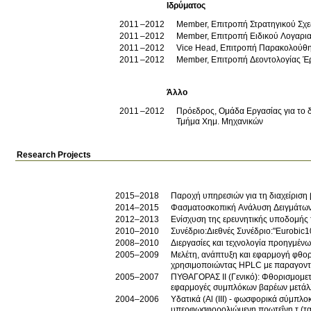
Ιδρύματος
2011
2012
Member, Επιτροπή Στρατηγικού Σχε
2011
2012
Member, Επιτροπή Ειδικού Λογαρι
2011
2012
Vice Head, Επιτροπή Παρακολούθη
2011
2012
Member, Επιτροπή Δεοντολογίας Έ
Άλλο
2011
2012
Πρόεδρος, Ομάδα Εργασίας για το 
Τμήμα Χημ. Μηχανικών
Research Projects
2015–2018
Παροχή υπηρεσιών για τη διαχείριση
2014–2015
Φασματοσκοπική Ανάλυση Δειγμάτων
2012–2013
Ενίσχυση της ερευνητικής υποδομής
2010–2010
Συνέδριο:Διεθνές Συνέδριο:"Eurobic
2008–2010
Διεργασίες και τεχνολογία προηγμένω
2005–2009
Μελέτη, ανάπτυξη και εφαρμογή φθορ
χρησιμοποιώντας HPLC με παραγοντ
2005–2007
ΠΥΘΑΓΟΡΑΣ ΙΙ (Γενικό): Φθορισμομετ
εφαρμογές συμπλόκων βαρέων μετάλλ
2004–2006
Υδατικά (Al (III) - φωσφορικά σύμπλο
υπερφωσφορολιώμενη πρωτεΐνη τ (τα