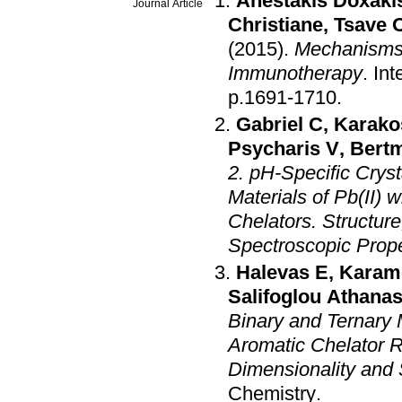
Anestakis Doxaki
Journal Article
Christiane
,
Tsave 
(2015)
.
Mechanisms a
Immunotherapy
.
Int
p.1691-1710
.
Gabriel C
,
Karako
Psycharis V
,
Bert
2. pH-Specific Crys
Materials of Pb(II) 
Chelators. Structure, Architecture-Lattice Dimensionality, and Electronic
Spectroscopic Prope
Halevas E
,
Karam
Salifoglou Athanas
Binary and Ternary 
Aromatic Chelator R
Dimensionality and 
Chemistry
.