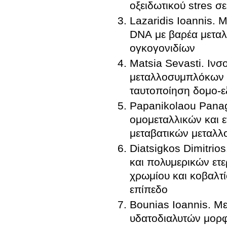
οξειδωτικού stres σ
Lazaridis Ioannis.
DNA με βαρέα μεταλ
ογκογονιδίων
Matsia Sevasti. Ινσ
μεταλλοσυμπλόκων 
ταυτοποίηση δομο-ε
Papanikolaou Panag
ομομεταλλικών και 
μεταβατικών μεταλλ
Diatsigkos Dimitrio
και πολυμερικών ετ
χρωμίου και κοβαλτί
επίπεδο
Bounias Ioannis. Μ
υδατοδιαλυτών μορφ