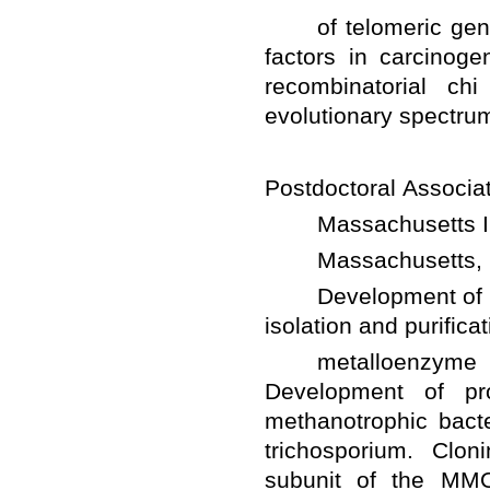
	of telomeric gene m
factors in carcinoge
recombinatorial ch
 	Development of hig
	metalloenzyme 
Development of pro
methanotrophic bact
trichosporium.  Clon
subunit of the MMO