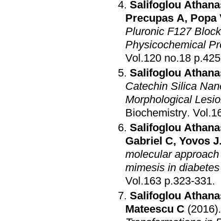
Salifoglou Athana
Precupas A
,
Popa 
Pluronic F127 Bloc
Physicochemical Pro
Vol.120 no.
Salifoglou Athana
Catechin Silica Nano
Morphological Lesio
Biochemistry
.
Salifoglou Athana
Gabriel C
,
Yovos J
molecular approach 
mimesis in diabetes 
Vol.163 p.323-331
.
Salifoglou Athana
Mateescu C
(2016)