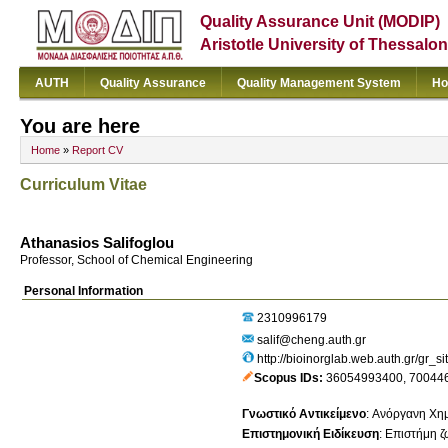
Quality Assurance Unit (MODIP)
Aristotle University of Thessalon
AUTH
Quality Assurance
Quality Management System
Ho
You are here
Home
»
Report CV
Curriculum Vitae
Athanasios Salifoglou
Professor, School of Chemical Engineering
Personal Information
2310996179
salif@cheng.auth.gr
http://bioinorglab.web.auth.gr/gr_si
Scopus IDs
36054993400
,
70044
Γνωστικό Αντικείμενο
:
Ανόργανη Χημ
Επιστημονική Ειδίκευση
:
Επιστήμη ζ