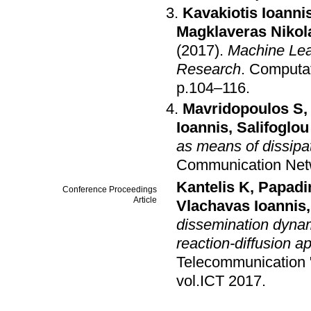
Kavakiotis Ioanni
Magklaveras Nikol
(2017)
.
Machine Lea
Research
.
Computat
p.104–116
.
Mavridopoulos S
Ioannis
,
Salifoglo
as means of dissipa
Communication Net
Kantelis K
,
Papadi
Conference Proceedings
Article
Vlachavas Ioannis
dissemination dynam
reaction-diffusion a
Telecommunication "
vol.ICT 2017
.