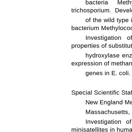
	bacteria Methy
	of the wild type is
	Investigation of 
	hydroxylase enzym
	Investigation of 