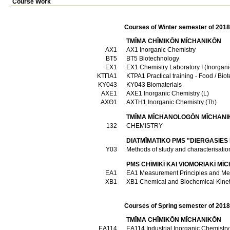
Course Work
Courses of Winter semester of 201
TMĪMA CΗĪMIKŌN MĪCΗANIKŌN
ΑΧ1
AX1 Inorganic Chemistry
ΒΤ5
BT5 Biotechnology
ΕΧ1
EX1 Chemistry Laboratory I (Inorga
ΚΤΠΑ1
KTPA1 Practical training - Food / B
ΚΥ043
KY043 Biomaterials
ΑΧΕ1
AXE1 Inorganic Chemistry (L)
ΑΧΘ1
AXTH1 Inorganic Chemistry (Th)
TMĪMA MĪCΗANOLOGŌN MĪCΗANI
132
CHEMISTRY
DIATMĪMATIKO PMS "DIERGASIES
Υ03
Methods of study and characterisation
PMS CΗĪMIKĪ KAI VIOMORIAKĪ MĪC
ΕΑ1
EA1 Measurement Principles and 
ΧΒ1
XB1 Chemical and Biochemical Kine
Courses of Spring semester of 201
TMĪMA CΗĪMIKŌN MĪCΗANIKŌN
ΕΑ114
EA114 Industrial Inorganic Chemistry