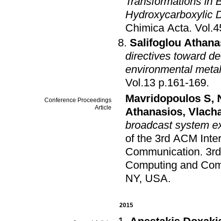
Transformations in B
Hydroxycarboxylic 
Chimica Acta
.
Salifoglou Athana
directives toward d
environmental metal
Vol.13 p.161-169
.
Mavridopoulos S
,
Conference Proceedings
Article
Athanasios
,
Vlacha
broadcast system ex
of the 3rd ACM Int
Communication
.
3r
Computing and Co
NY, USA
.
2015