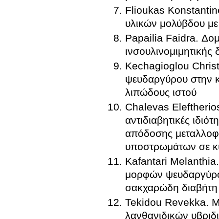
Flioukas Konstanti
υλικών μολύβδου με
Papailia Faidra. Δομο-εξειδικε
ινσουλινομιμητικής δ
Kechagioglou Chris
ψευδαργύρου στην κυ
λιπώδους ιστού
Chalevas Eleftherio
αντιδιαβητικές ιδιό
απόδοσης μεταλλοφ
υποστρωμάτων σε κυ
Kafantari Melanthia
μορφών ψευδαργύρου
σακχαρώδη διαβήτη 
Tekidou Revekka. Με
λανθανιδικών υβριδ