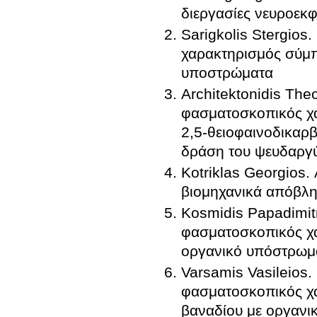
διεργασίες νευροεκ
Sarigkolis Stergios
χαρακτηρισμός σύμπ
υποστρώματα
Architektonidis Th
φασματοσκοπικός χα
2,5-θειοφαινοδικαρβ
δράση του ψευδαργ
Kotriklas Georgios
βιομηχανικά απόβλη
Kosmidis Papadimit
φασματοσκοπικός χα
οργανικό υπόστρωμ
Varsamis Vasileios
φασματοσκοπικός χ
βαναδίου με οργαν