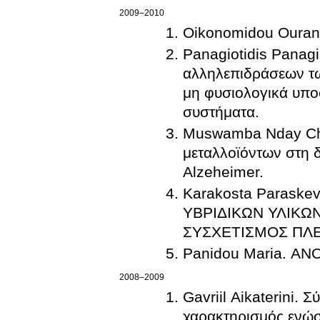
2009–2010
Oikonomidou Oura
Panagiotidis Panagi
αλληλεπιδράσεων των
μη φυσιολογικά υποσ
συστήματα.
Muswamba Nday Chri
μεταλλοϊόντων στη 
Αlzeheimer.
Karakosta Parask
ΥΒΡΙΔΙΚΩΝ ΥΛΙΚ
ΣΥΣΧΕΤΙΣΜΟΣ ΠΛ
Panidou Maria. Α
2008–2009
Gavriil Aikaterini.
χαρακτηρισμός ενώ