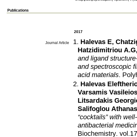
Publications
2017
Halevas E
,
Chatzi
Journal Article
Hatzidimitriou A.G
and ligand structure-
and spectroscopic fi
acid materials
.
Poly
Halevas Eleftheri
Varsamis Vasileio
Litsardakis Georgi
Salifoglou Athanas
“cocktails” with well
antibacterial medic
Biochemistry
.