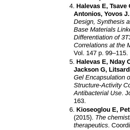
Halevas E
,
Tsave
Antonios
,
Yovos J.
Design, Synthesis a
Base Materials Link
Differentiation of 3T3-L1 F
Correlations at the 
Vol. 147 p. 99–115
.
Halevas E
,
Nday 
Jackson G
,
Litsar
Gel Encapsulation o
Structure-Activity Co
Antibacterial Use
.
J
163
.
Kioseoglou E
,
Pet
(2015)
.
The chemist
therapeutics
.
Coordi