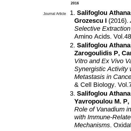
2016
Salifoglou Athana
Journal Article
Grozescu I
(2016)
.
Selective Extractio
Amino Acids
.
Salifoglou Athana
Zarogoulidis P
,
Vitro and Ex Vivo V
Synergistic Activity
Metastasis in Cance
& Cell Biology
.
Salifoglou Athana
Yavropoulou M. P
,
Role of Vanadium in
with Immune-Relate
Mechanisms
.
Oxidat