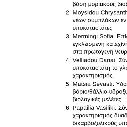
βάση μοριακούς βιοδ
Moysidou Chrysanth
νέων συμπλόκων ενώσεων τ
υποκαταστάτες
Mermingi Sofia. Επ
εγκλεισμένη κατεχίν
στα πρωτογενή νευρ
Velliadou Danai. Σ
υποκαταστάτη το γλο
χαρακτηρισμός.
Matsia Sevasti. Υδ
βόριο/θάλλιο-υδροξυ
βιολογικές μελέτες.
Papailia Vasiliki. 
χαρακτηρισμός δυαδι
δικαρβοξυλικούς υπ