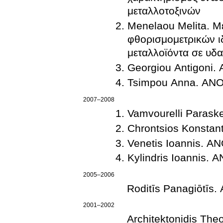
μεταλλοτοξινών
Menelaou Melita. Με
φθορισμομετρικών ι
μεταλλοϊόντα σε υδα
Georgiou Antigoni
Tsimpou Anna. Α
2007–2008
Vamvourelli Paras
Chrontsios Konsta
Venetis Ioannis. 
Kylindris Ioannis
2005–2006
Roditīs Panagiōtī
2001–2002
Architektonidis T