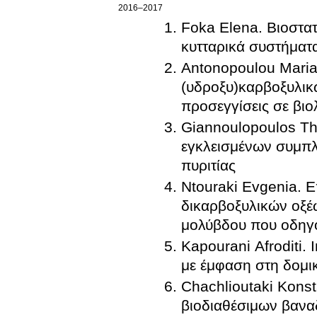
2016–2017
Foka Elena. Βιοστατι
κυτταρικά συστήματ
Antonopoulou Maria 
(υδροξυ)καρβοξυλικ
προσεγγίσεις σε βι
Giannoulopoulos Th
εγκλεισμένων συμπ
πυριτίας
Ntouraki Evgenia. 
δικαρβοξυλικών οξέ
μολύβδου που οδηγ
Kapourani Afroditi. 
με έμφαση στη δομι
Chachlioutaki Kons
βιοδιαθέσιμων βανα