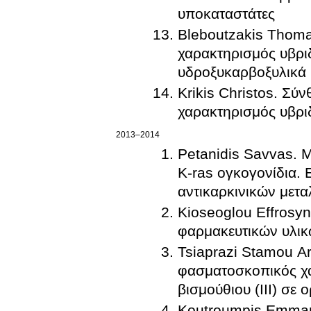
υποκαταστάτες
Bleboutzakis Thoma
χαρακτηρισμός υβρι
υδροξυκαρβοξυλικά
Krikis Christos. Σύ
χαρακτηρισμός υβρι
2013–2014
Petanidis Savvas. 
K-ras ογκογονίδια. 
αντικαρκινικών μετ
Kioseoglou Effrosyn
φαρμακευτικών υλικώ
Tsiaprazi Stamou A
φασματοσκοπικός χ
βισμούθιου (ΙΙΙ) σε
Koutroumpis Emman