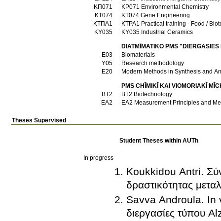
ΚΠ071
KP071 Environmental Chemistry
ΚΤ074
KT074 Gene Engineering
ΚΤΠΑ1
KTPA1 Practical training - Food / B
ΚΥ035
KY035 Industrial Ceramics
DIATMĪMATIKO PMS "DIERGASIES
Ε03
Biomaterials
Υ05
Research methodology
Ε20
Modern Methods in Synthesis and An
PMS CΗĪMIKĪ KAI VIOMORIAKĪ MĪC
ΒΤ2
BT2 Biotechnology
ΕΑ2
EA2 Measurement Principles and 
Theses Supervised
Student Theses within AUTh
In progress
Koukkidou Antri. Σ
δραστικότητας μεταλ
Savva Androula. In 
διεργασίες τύπου A