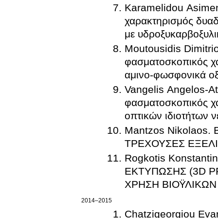
Karamelidou Asimen
χαρακτηρισμός δυαδ
με υδροξυκαρβοξυλι
Moutousidis Dimitri
φασματοσκοπικός χα
αμινο-φωσφονικά οξ
Vangelis Angelos-A
φασματοσκοπικός χα
οπτικών ιδιοτήτων 
Mantzos Nikolaos
ΤΡΕΧΟΥΣΕΣ ΕΞΕΛΙ
Rogkotis Konstan
ΕΚΤΥΠΩΣΗΣ (3D P
ΧΡΗΣΗ ΒΙΟΫΛΙΚΩΝ
2014–2015
Chatzigeorgiou Evant