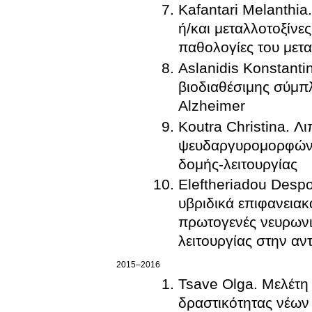
Kafantari Melanthi
ή/και μεταλλοτοξίνε
παθολογίες του μετ
Aslanidis Konstanti
βιοδιαθέσιμης σύμπ
Alzheimer
Koutra Christina. Λ
ψευδαργυρομορφών σ
δομής-λειτουργίας
Eleftheriadou Desp
υβριδικά επιφανεια
πρωτογενές νευρωνι
λειτουργίας στην αν
2015–2016
Tsave Olga. Μελέτη
δραστικότητας νέων