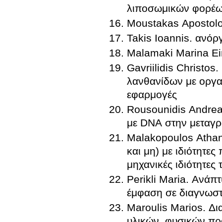
λιποσωμικών φορέ
Moustakas Apostolo
Takis Ioannis. ανόρ
Malamaki Marina Ei
Gavriilidis Christos
λανθανίδων με οργαν
εφαρμογές
Rousounidis Andrea
με DNA στην μεταγρ
Malakopoulos Atha
και μη) με ιδιότητε
μηχανικές ιδιότητες
Perikli Maria. Ανάπ
έμφαση σε διαγνωστι
Maroulis Marios. Δ
υλικών, φυσικών πρ