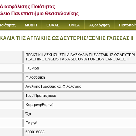
Διασφάλισης Ποιότητας
έλειο Πανεπιστήμιο Θεσσαλονίκης
Ποιότητας
ΜΟΔΙΠ
ΕΘΑΑΕ
ΟΜΕΑ
Αξιολόγηση
Πιστοποί
ΑΛΙΑ ΤΗΣ ΑΓΓΛΙΚΗΣ ΩΣ ΔΕΥΤΕΡΗΣ/ ΞΕΝΗΣ ΓΛΩΣΣΑΣ ΙΙ
ΠΡΑΚΤΙΚΗ ΑΣΚΗΣΗ ΣΤΗ ΔΙΔΑΣΚΑΛΙΑ ΤΗΣ ΑΓΓΛΙΚΗΣ ΩΣ ΔΕΥΤΕΡΗΣ
TEACHING ENGLISH AS A SECOND/ FOREIGN LANGUAGE ΙΙ
Γλ3-459
Φιλοσοφική
Αγγλικής Γλώσσας και Φιλολογίας
1ος / Προπτυχιακό
Χειμερινή/Εαρινή
Όχι
Ενεργό
600018088