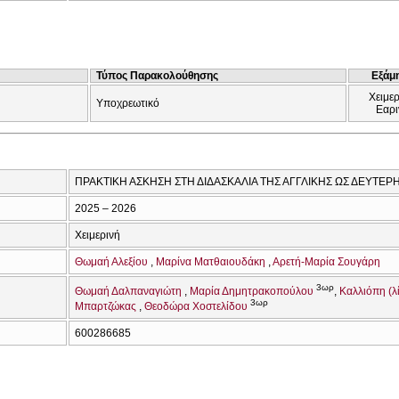
Τύπος Παρακολούθησης
Εξάμ
Χειμερ
Υποχρεωτικό
Εαρι
ΠΡΑΚΤΙΚΗ ΑΣΚΗΣΗ ΣΤΗ ΔΙΔΑΣΚΑΛΙΑ ΤΗΣ ΑΓΓΛΙΚΗΣ ΩΣ ΔΕΥΤΕΡΗ
2025 – 2026
Χειμερινή
Θωμαή Αλεξίου
Μαρίνα Ματθαιουδάκη
Αρετή-Μαρία Σουγάρη
3ωρ
Θωμαή Δαλπαναγιώτη
Μαρία Δημητρακοπούλου
Καλλιόπη (λ
3ωρ
Μπαρτζώκας
Θεοδώρα Χοστελίδου
600286685