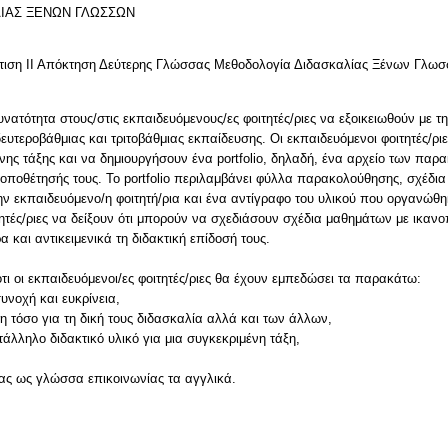
ΛΙΑΣ ΞΕΝΩΝ ΓΛΩΣΣΩΝ
τιση ΙΙ Απόκτηση Δεύτερης Γλώσσας Μεθοδολογία Διδασκαλίας Ξένων Γλωσ
υνατότητα στους/στις εκπαιδευόμενους/ες φοιτητές/ριες να εξοικειωθούν με τ
υτεροβάθμιας και τριτοβάθμιας εκπαίδευσης. Οι εκπαιδευόμενοι φοιτητές/ρι
ένης τάξης και να δημιουργήσουν ένα portfolio, δηλαδή, ένα αρχείο των πα
τοποθέτησής τους. Το portfolio περιλαμβάνει φύλλα παρακολούθησης, σχέδια 
ν εκπαιδευόμενο/η φοιτητή/ρια και ένα αντίγραφο του υλικού που οργανώθη
τητές/ριες να δείξουν ότι μπορούν να σχεδιάσουν σχέδια μαθημάτων με ικανο
και αντικειμενικά τη διδακτική επίδοσή τους.
τι οι εκπαιδευόμενοι/ες φοιτητές/ριες θα έχουν εμπεδώσει τα παρακάτω:
υνοχή και ευκρίνεια,
 τόσο για τη δική τους διδασκαλία αλλά και των άλλων,
άλληλο διδακτικό υλικό για μια συγκεκριμένη τάξη,