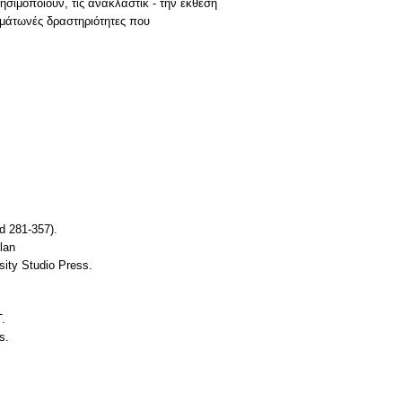
ρησιμοποιούν, τις ανακλαστικ - την έκθεση
ημάτωνές δραστηριότητες που
d 281-357).
lan
sity Studio Press.
T.
s.