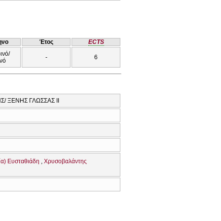
ηνο
Έτος
ECTS
ινό/
-
6
νό
Σ/ ΞΕΝΗΣ ΓΛΩΣΣΑΣ ΙΙ
ία) Ευσταθιάδη
Χρυσοβαλάντης