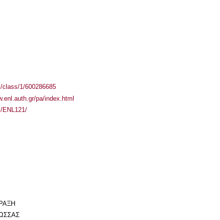
el/class/1/600286685
w.enl.auth.gr/pa/index.html
es/ENL121/
ΠΡΑΞΗ
ΛΩΣΣΑΣ