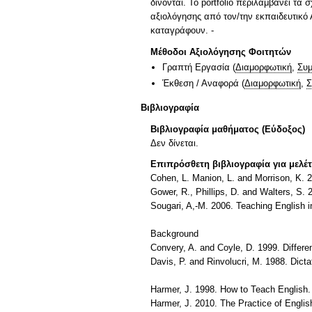
δίνονται. Το portfolio περιλαμβάνει τα
αξιολόγησης από τον/την εκπαιδευτικό
καταγράφουν. -
Μέθοδοι Αξιολόγησης Φοιτητών
Γραπτή Εργασία
(
Διαμορφωτική
,
Συμ
Έκθεση / Αναφορά
(
Διαμορφωτική
,
Σ
Βιβλιογραφία
Βιβλιογραφία μαθήματος (Εύδοξος)
Δεν δίνεται.
Επιπρόσθετη βιβλιογραφία για μελέ
Cohen, L. Manion, L. and Morrison, K. 
Gower, R., Phillips, D. and Walters, S.
Sougari, A,-M. 2006. Teaching English i
Background
Convery, A. and Coyle, D. 1999. Differe
Davis, P. and Rinvolucri, M. 1988. Dict
Harmer, J. 1998. How to Teach English
Harmer, J. 2010. The Practice of Engl