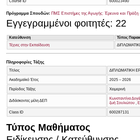
Course ID
600023490
Πρόγραμμα Σπουδών:
ΠΜΣ Επιστήμες της Αγωγής: Έρευνα και Πράξη
Εγγεγραμμένοι φοιτητές: 22
Κατεύθυνση
Τύπος Παρα
Τέχνες στην Εκπαίδευση
ΔΙΠΛΩΜΑΤΙΚ
Πληροφορίες Τάξης
Τίτλος
ΔΙΠΛΩΜΑΤΙΚΗ ΕΡ
Ακαδημαϊκό Έτος
2025 – 2026
Περίοδος Τάξης
Χειμερινή
Κωνσταντίνα Δογ
Διδάσκοντες μέλη ΔΕΠ
ζωή Σουλιώτου
Ε
Class ID
600287131
Τύπος Μαθήματος
Eιδίκευσης / Kατεύθυνσης