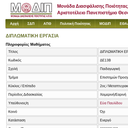
Μονάδα Διασφάλισης Ποιότητας
Αριστοτέλειο Πανεπιστήμιο Θε
Αρχή
ΣΔΠ
ΑΠΘ
Πολιτική Ποιότητας
ΜΟΔΙΠ
ΕΘΑ
ΔΙΠΛΩΜΑΤΙΚΗ ΕΡΓΑΣΙΑ
Πληροφορίες Μαθήματος
Τίτλος
ΔΙΠΛΩΜΑΤΙΚΗ ΕΡ
Κωδικός
ΔΕ13Β
Σχολή
Παιδαγωγική
Τμήμα
Επιστημών Προσχ
Κύκλος / Επίπεδο
2ος / Μεταπτυχια
Περίοδος Διδασκαλίας
Χειμερινή/Εαρινή
Υπεύθυνος/η
Εύα Παυλίδου
Κοινό
Όχι
Κατάσταση
Ενεργό