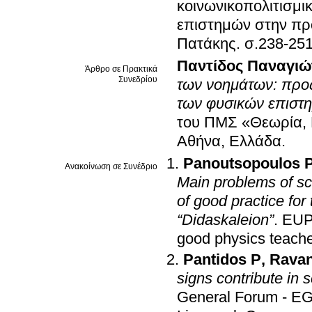
κοινωνικοπολιτισμι
επιστημών στην προ
Πατάκης
.
σ.238-25
Παντίδος Παναγιώ
Άρθρο σε Πρακτικά
Συνεδρίου
των νοημάτων: προς μια μορφο-γνωστική προσέγγιση της διδασκαλίας
των φυσικών επιστ
του ΠΜΣ «Θεωρία, 
Αθήνα, Ελλάδα
.
Panoutsopoulos 
Ανακοίνωση σε Συνέδριο
Main problems of sc
of good practice for 
“Didaskaleion”
.
EUP
good physics teache
Pantidos P
,
Ravan
signs contribute in 
General Forum - EG