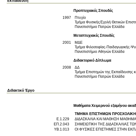
Εκπαίδευση
Προπτυχιακές Σπουδές
1997
Πτυχίο
Τμήμα Φυσικής/Σχολή Θετικών Επισ
Πανεπιστήμιο Πατρών
Ελλάδα
Μεταπτυχιακές Σπουδές
2001
ΜΔΕ
Τμήμα Φιλοσοφίας-Παιδαγωγικής-Ψυ
Πανεπιστήμιο Αθηνών
Ελλάδα
Διδακτορικό Δίπλωμα
2008
ΔΔ
Τμήμα Επιστημών της Εκπαίδευσης κ
Πανεπιστήμιο Πατρών
Ελλάδα
Διδακτικό Έργο
Μαθήματα Χειμερινού εξαμήνου ακαδ
ΤΜΗΜΑ ΕΠΙΣΤΗΜΩΝ ΠΡΟΣΧΟΛΙΚΗΣ
Ε.1.229
ΔΙΔΑΣΚΑΛΙΑ ΚΑΙ ΜΑΘΗΣΗ ΜΑΘΗΜ
ΕΠ.2.043
ΣΗΜΕΙΩΤΙΚΗ ΤΗΣ ΔΙΔΑΣΚΑΛΙΑΣ Τ
ΥΒ.1.013
ΟΙ ΦΥΣΙΚΕΣ ΕΠΙΣΤΗΜΕΣ ΣΤΗΝ ΕΚ