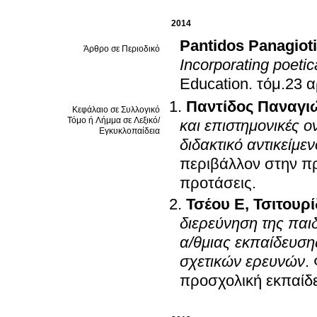
2014
Pantidos Panagiot
Άρθρο σε Περιοδικό
Incorporating poetica
Education
.
τόμ.23 α
Παντίδος Παναγι
Κεφάλαιο σε Συλλογικό
Τόμο ή Λήμμα σε Λεξικό/
και επιστημονικές οντότητες: το φαινόμενο σχηματισμού της σκιάς ως
Εγκυκλοπαίδεια
διδακτικό αντικείμεν
περιβάλλον στην πρ
προτάσεις
.
Τσέου Ε
,
Τσιτουρ
διερεύνηση της παι
α/θμιας εκπαίδευσης
σχετικών ερευνών
.
προσχολική εκπαίδε