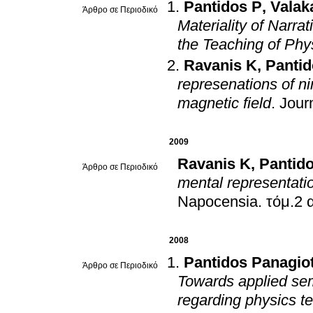
Pantidos P
,
Valak
Άρθρο σε Περιοδικό
Materiality of Narra
the Teaching of Phy
Ravanis K
,
Pantid
represenations of ni
magnetic field
.
Jour
2009
Ravanis K
,
Pantido
Άρθρο σε Περιοδικό
mental representati
Napocensia
.
τόμ.2 
2008
Pantidos Panagiot
Άρθρο σε Περιοδικό
Towards applied semi
regarding physics te