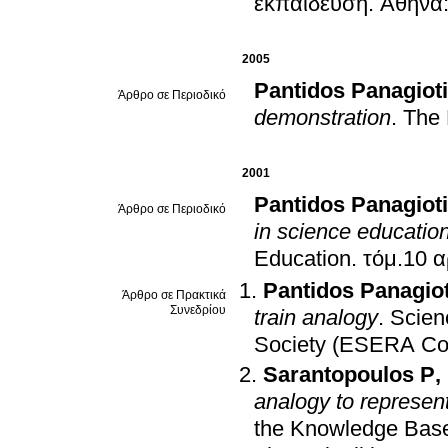
εκπαίδευση
.
Αθήνα
2005
Pantidos Panagiot
Άρθρο σε Περιοδικό
demonstration
.
The 
2001
Pantidos Panagiot
Άρθρο σε Περιοδικό
in science educatio
Education
.
Pantidos Panagiot
Άρθρο σε Πρακτικά
Συνεδρίου
train analogy
.
Scien
Society (ESERA Co
Sarantopoulos P
,
analogy to represen
the Knowledge Bas