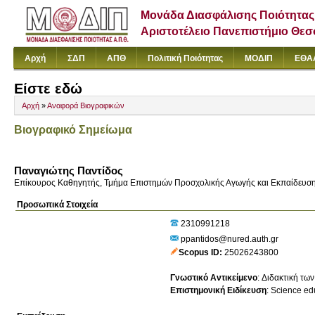
Μονάδα Διασφάλισης Ποιότητας
Αριστοτέλειο Πανεπιστήμιο Θε
Αρχή
ΣΔΠ
ΑΠΘ
Πολιτική Ποιότητας
ΜΟΔΙΠ
ΕΘΑ
Είστε εδώ
Αρχή
»
Αναφορά Βιογραφικών
Βιογραφικό Σημείωμα
Παναγιώτης Παντίδος
Επίκουρος Καθηγητής, Τμήμα Επιστημών Προσχολικής Αγωγής και Εκπαίδευσ
Προσωπικά Στοιχεία
2310991218
ppantidos@nured.auth.gr
Scopus ID
25026243800
Γνωστικό Αντικείμενο
:
Διδακτική τω
Επιστημονική Ειδίκευση
:
Science edu