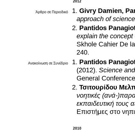
2012
Givry Damien
,
Pa
Άρθρο σε Περιοδικό
approach of science
Pantidos Panagiot
explain the concept 
Skhole Cahier De l
240
.
Pantidos Panagiot
Ανακοίνωση σε Συνέδριο
(2012)
.
Science and 
General Conference
Τσιτουρίδου Μελ
νοητικές (ανά-)παρ
εκπαιδευτική τους 
Επιστήμες στο νηπ
2010