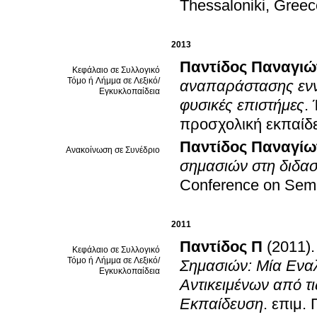
Thessaloniki, Greec
2013
Παντίδος Παναγιώ
Κεφάλαιο σε Συλλογικό
Τόμο ή Λήμμα σε Λεξικό/
αναπαράστασης εννο
Εγκυκλοπαίδεια
φυσικές επιστήμες
.
προσχολική εκπαίδ
Παντίδος Παναγίω
Ανακοίνωση σε Συνέδριο
σημασιών στη διδα
Conference on Semio
2011
Παντίδος Π
(2011)
Κεφάλαιο σε Συλλογικό
Τόμο ή Λήμμα σε Λεξικό/
Σημασιών: Μία Ενα
Εγκυκλοπαίδεια
Αντικειμένων από τ
Εκπαίδευση
.
επιμ.