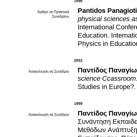
1996
Pantidos Panagiot
Άρθρο σε Πρακτικά
Συνεδρίου
physical sciences a
International Confe
Education
.
Internat
Physics in Educatio
2002
Παντίδος Παναγίω
Ανακοίνωση σε Συνέδριο
science Ccassroom
Studies in Europe?
1999
Παντίδος Παναγίω
Ανακοίνωση σε Συνέδριο
Συνάντηση Εκπαιδε
Μεθόδων Ανάπτυξη