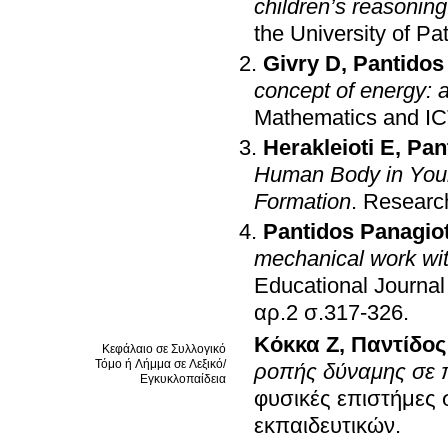
children’s reasoning
the University of 
Givry D
,
Pantidos
concept of energy: 
Mathematics and IC
Herakleioti E
,
Pan
Human Body in Youn
Formation
.
Research
Pantidos Panagiot
mechanical work wit
Educational Journal
αρ.2 σ.317-326
.
Κόκκα Ζ
,
Παντίδος
Κεφάλαιο σε Συλλογικό
Τόμο ή Λήμμα σε Λεξικό/
ροπής δύναμης σε π
Εγκυκλοπαίδεια
φυσικές επιστήμες 
εκπαιδευτικών
.