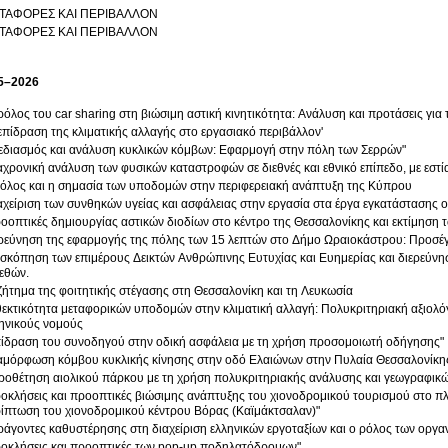
ΤΑΦΟΡΕΣ ΚΑΙ ΠΕΡΙΒΑΛΛΟΝ
ΤΑΦΟΡΕΣ ΚΑΙ ΠΕΡΙΒΑΛΛΟΝ
5–2026
ρόλος του car sharing στη βιώσιμη αστική κινητικότητα: Ανάλυση και προτάσεις γι
επίδραση της κλιματικής αλλαγής στο εργασιακό περιβάλλον'
εδιασμός και ανάλυση κυκλικών κόμβων: Εφαρμογή στην πόλη των Σερρών"
αχρονική ανάλυση των φυσικών καταστροφών σε διεθνές και εθνικό επίπεδο, με εσ
όλος και η σημασία των υποδομών στην περιφερειακή ανάπτυξη της Κύπρου
αχείριση των συνθηκών υγείας και ασφάλειας στην εργασία στα έργα εγκατάστασης ο
οοπτικές δημιουργίας αστικών διοδίων στο κέντρο της Θεσσαλονίκης και εκτίμηση
ρεύνηση της εφαρμογής της πόλης των 15 λεπτών στο Δήμο Ωραιοκάστρου: Προσέ
σκόπηση των επιμέρους Δεικτών Ανθρώπινης Ευτυχίας και Ευημερίας και διερεύνηση
εθών.
ζήτημα της φοιτητικής στέγασης στη Θεσσαλονίκη και τη Λευκωσία
εκτικότητα μεταφορικών υποδομών στην κλιματική αλλαγή: Πολυκριτηριακή αξιολ
ηνικούς νομούς
ίδραση του συνοδηγού στην οδική ασφάλεια με τη χρήση προσομοιωτή οδήγησης"
αμόρφωση κόμβου κυκλικής κίνησης στην οδό Ελαιώνων στην Πυλαία Θεσσαλονίκη
οθέτηση αιολικού πάρκου με τη χρήση πολυκριτηριακής ανάλυσης και γεωγραφι
οκλήσεις και προοπτικές βιώσιμης ανάπτυξης του χιονοδρομικού τουρισμού στο πλα
ίπτωση του χιονοδρομικού κέντρου Βόρας (Καϊμάκτσαλαν)"
άγοντες καθυστέρησης στη διαχείριση ελληνικών εργοταξίων και ο ρόλος των οργα
οκλήσεις και προοπτικές των pop-up ποδηλατόδρομων"