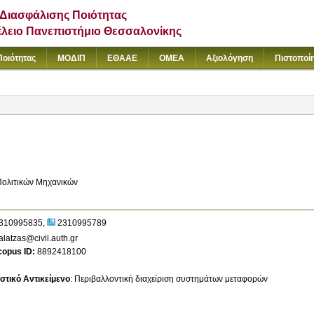
Διασφάλισης Ποιότητας
έλειο Πανεπιστήμιο Θεσσαλονίκης
Ποιότητας
ΜΟΔΙΠ
ΕΘΑΑΕ
ΟΜΕΑ
Αξιολόγηση
Πιστοποί
Πολιτικών Μηχανικών
310995835
2310995789
latzas@civil.auth.gr
copus ID
8892418100
στικό Αντικείμενο
:
Περιβαλλοντική διαχείριση συστημάτων μεταφορών