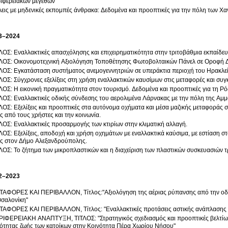
ιφερειακών μεγεθών
εις με μηδενικές εκπομπές άνθρακα: Δεδομένα και προοπτικές για την πόλη των Χα
3–2024
ΛΟΣ: Εναλλακτικές απασχόλησης και επιχειρηματικότητα στην τριτοβάθμια εκπαίδευ
ΛΟΣ: Οικονομοτεχνική Αξιολόγηση Τοποθέτησης Φωτοβολταικών Πάνελ σε Οροφή Δ
ΛΟΣ: Εγκατάσταση συστήματος ανεμογεννητριών σε υπεράκτια περιοχή του Ηρακλε
ΛΟΣ: Σύγχρονες εξελίξεις στη χρήση εναλλακτικών καυσίμων στις μεταφορές και συγ
ΛΟΣ: Η εικονική πραγματικότητα στον τουρισμό. Δεδομένα και προοπτικές για τη Ρ
ΛΟΣ: Εναλλακτικές οδικής σύνδεσης του αερολιμένα Λάρνακας με την πόλη της Αμ
ΛΟΣ: Εξελίξεις και προοπτικές στα αυτόνομα οχήματα και μέσα μαζικής μεταφοράς σ
ς από τους χρήστες και την κοινωνία.
ΛΟΣ: Εναλλακτικές προσαρμογής των κτιρίων στην κλιματική αλλαγή.
ΛΟΣ: Εξελίξεις, αποδοχή και χρήση οχημάτων με εναλλακτικά καύσιμα, με εστίαση σ
ς στον Δήμο Αλεξανδρούπολης.
ΛΟΣ: Το ζήτημα των μικροπλαστικών και η διαχείριση των πλαστικών συσκευασιών 
2–2023
ΑΦΟΡΕΣ ΚΑΙ ΠΕΡΙΒΑΛΛΟΝ, Τίτλος:"Αξιολόγηση της αέριας ρύπανσης από την οδι
σαλονίκη"
ΑΦΟΡΕΣ ΚΑΙ ΠΕΡΙΒΑΛΛΟΝ, Τίτλος: "Εναλλακτικές προτάσεις αστικής ανάπλασης σ
ΙΦΕΡΕΙΑΚΗ ΑΝΑΠΤΥΞΗ, ΤΙΤΛΟΣ: "Στρατηγικός σχεδιασμός και προοπτικές βελτίωσ
ότητας ζωής των κατοίκων στην Κοινότητα Πέρα Χωρίου Νήσου"