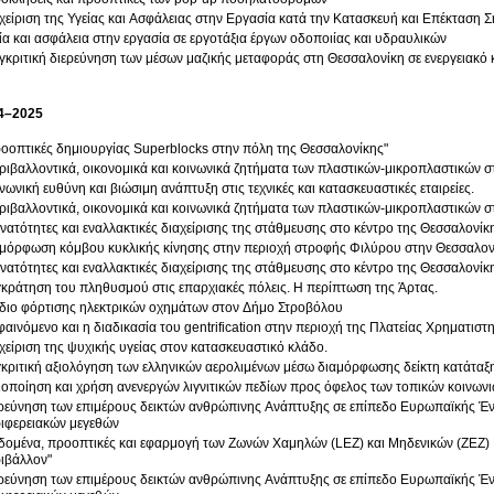
χείριση της Υγείας και Ασφάλειας στην Εργασία κατά την Κατασκευή και Επέκταση
ία και ασφάλεια στην εργασία σε εργοτάξια έργων οδοποιίας και υδραυλικών
γκριτική διερεύνηση των μέσων μαζικής μεταφοράς στη Θεσσαλονίκη σε ενεργειακό 
4–2025
οοπτικές δημιουργίας Superblocks στην πόλη της Θεσσαλονίκης"
ριβαλλοντικά, οικονομικά και κοινωνικά ζητήματα των πλαστικών-μικροπλαστικών σ
νωνική ευθύνη και βιώσιμη ανάπτυξη στις τεχνικές και κατασκευαστικές εταιρείες.
ριβαλλοντικά, οικονομικά και κοινωνικά ζητήματα των πλαστικών-μικροπλαστικών σ
νατότητες και εναλλακτικές διαχείρισης της στάθμευσης στο κέντρο της Θεσσαλονίκ
μόρφωση κόμβου κυκλικής κίνησης στην περιοχή στροφής Φιλύρου στην Θεσσαλον
νατότητες και εναλλακτικές διαχείρισης της στάθμευσης στο κέντρο της Θεσσαλονίκ
κράτηση του πληθυσμού στις επαρχιακές πόλεις. Η περίπτωση της Άρτας.
διο φόρτισης ηλεκτρικών οχημάτων στον Δήμο Στροβόλου
φαινόμενο και η διαδικασία του gentrification στην περιοχή της Πλατείας Χρηματισ
χείριση της ψυχικής υγείας στον κατασκευαστικό κλάδο.
κριτική αξιολόγηση των ελληνικών αερολιμένων μέσω διαμόρφωσης δείκτη κατάταξ
ιοποίηση και χρήση ανενεργών λιγνιτικών πεδίων προς όφελος των τοπικών κοινωνι
ρεύνηση των επιμέρους δεικτών ανθρώπινης Ανάπτυξης σε επίπεδο Ευρωπαϊκής Ένωσ
ιφερειακών μεγεθών
δομένα, προοπτικές και εφαρμογή των Ζωνών Χαμηλών (LEZ) και Μηδενικών (ZEZ
ιβάλλον"
ρεύνηση των επιμέρους δεικτών ανθρώπινης Ανάπτυξης σε επίπεδο Ευρωπαϊκής Ένωσ