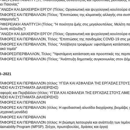
ΙΦΕΡΕΙΑΚΗ ΑΝΑΠΤΥΞΗ, ?Αναπτυξιακές δυνατότητες και προοπτικές βελτίωσης τη
ο Παιονίας"
ΑΝΩΣΗ ΚΑΙ ΔΙΑΧΕΙΡΙΣΗ ΕΡΓΟΥ (Τίτλος: Οργανωτική και ψυχολογική κουλτούρα σ
ΑΦΟΡΕΣ ΚΑΙ ΠΕΡΙΒΑΛΛΟΝ (Τίτλος: "Επιπτώσεις της κλιματικής αλλαγής στα συσ
οσαρμογής")
ΙΦΕΡΕΙΑΚΗ ΑΝΑΠΤΥΞΗ (Τίτλος: "Η ποιότητα ζωής στις μεγαλουπόλεις. Μελέτη πε
λυση σύζευξης")
ΑΝΩΣΗ ΚΑΙ ΔΙΑΧΕΙΡΙΣΗ ΕΡΓΟΥ (Τίτλος: Οργανωτική και ψυχολογική κουλτούρα σ
ΑΦΟΡΕΣ ΚΑΙ ΠΕΡΙΒΑΛΛΟΝ, Τίτλος: "Επιπτώσεις της πανδημίας COVID-19 στις μ
ΑΦΟΡΕΣ ΚΑΙ ΠΕΡΙΒΑΛΛΟΝ, Τίτλος: "Απόβλητα τροφίμων: υφιστάμενη κατάσταση κα
ιακό τομέα"
ΑΦΟΡΕΣ/ΠΕΡΙΒΑΛΛΟΝ, Τίτλος: "Υφιστάμενη κατάσταση και προοπτικές της περπα
ΑΦΟΡΕΣ ΚΑΙ ΠΕΡΙΒΑΛΛΟΝ (Τίτλος: "Ανάπτυξη δημοτικής συγκοινωνίας στον Δήμ
0–2021
ΤΑΦΟΡΕΣ ΚΑΙ ΠΕΡΙΒΑΛΛΟΝ (τίτλος: ΥΓΕΙΑ ΚΑΙ ΑΣΦΑΛΕΙΑ ΤΗΣ ΕΡΓΑΣΙΑΣ ΣΤΟ
ΑΙΣΙΟ ΚΑΙ ΣΥΣΤΗΜΑΤΑ ΔΙΑΧΕΙΡΙΣΗΣ)
ταφορές και Περιβάλλον (τίτλος: ΥΓΕΙΑ ΚΑΙ ΑΣΦΑΛΕΙΑ ΤΗΣ ΕΡΓΑΣΙΑΣ ΣΤΟΥΣ Λ
ΑΙΣΙΟ ΚΑΙ ΣΥΣΤΗΜΑΤΑ ΔΙΑΧΕΙΡΙΣΗΣ)
ΤΑΦΟΡΕΣ ΚΑΙ ΠΕΡΙΒΑΛΛΟΝ
ΑΦΟΡΕΣ ΚΑΙ ΠΕΡΙΒΑΛΛΟΝ (τίτλος: Η εφοδιαστική αλυσίδα διαχείρισης βιομάζας γ
μηχανική μονάδα)
ΤΑΦΟΡΕΣ ΚΑΙ ΠΕΡΙΒΆΛΛΟΝ
ΑΦΟΡΕΣ ΚΑΙ ΠΕΡΙΒΑΛΛΟΝ (τίτλος: Η βιώσιμη λειτουργία και ανάπτυξη των λιμέν
tainability Program (WPSP). Στόχοι, πρωτοβουλίες, δράσεις και έργα)