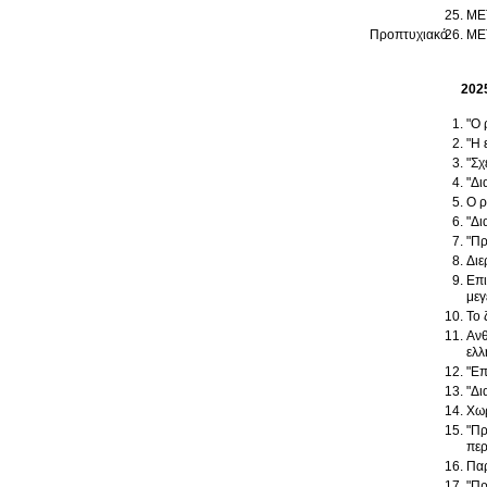
ΜΕ
Προπτυχιακό
ΜΕ
202
"Ο 
"Η 
"Σχ
"Δι
Ο ρ
"Δι
"Πρ
Διε
Επι
μεγ
Το 
Ανθ
ελλ
"Επ
"Δι
Χωρ
"Πρ
περ
Παρ
"Πρ