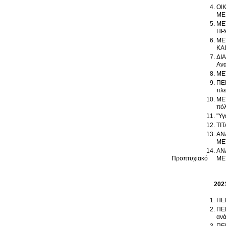
ΟΙ
ΜΕ
ΜΕ
ΗΡ
ΜΕ
ΚΑΙ
ΔΙΑ
Ανα
ΜΕ
ΠΕΡ
πλε
ΜΕΤΑΦΟΡΕΣ ΑΝΑΠ
πόλ
"Υγ
ΤΙΤ
ΑΝ
ΜΕ
ΑΝ
Προπτυχιακό
ΜΕ
202
ΠΕΡ
ΠΕΡ
ανά