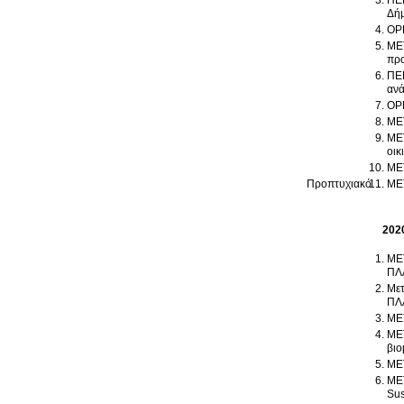
ΠΕΡ
Δήμ
ΟΡΓ
ΜΕΤ
πρ
ΠΕΡ
ανά
ΟΡΓ
ΜΕΤ
ΜΕΤ
οικ
ΜΕΤ
Προπτυχιακό
ΜΕΤ
202
ΜΕ
ΠΛ
Με
ΠΛ
ΜΕ
ΜΕΤ
βιο
ΜΕ
ΜΕΤ
Sus