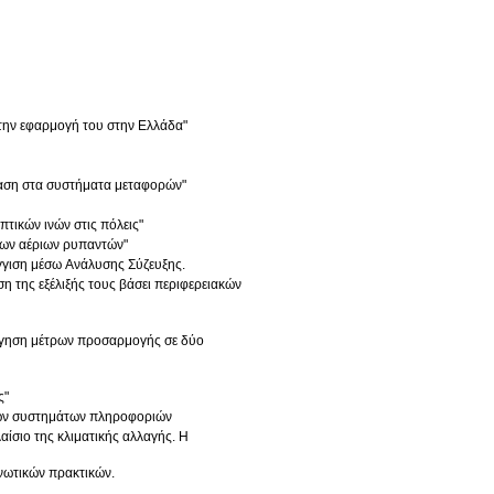
α την εφαρμογή του στην Ελλάδα"
τίαση στα συστήματα μεταφορών"
πτικών ινών στις πόλεις"
 των αέριων ρυπαντών"
γγιση μέσω Ανάλυσης Σύζευξης.
 της εξέλιξής τους βάσει περιφερειακών
όγηση μέτρων προσαρμογής σε δύο
ς"
κών συστημάτων πληροφοριών
ίσιο της κλιματικής αλλαγής. Η
νωτικών πρακτικών.