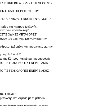
Ν: ΣΥΓΚΡΙΤΙΚΗ ΑΞΙΟΛΟΓΗΣΗ ΜΕΘΟΔΩΝ
ΟΜΙΟ ΚΑΙ Η ΠΕΡΙΠΤΩΣΗ ΤΟΥ
ΝΟΥΣ ΔΡΟΜΟΥΣ. ΕΝΝΟΙΑ, ΕΦΑΡΜΟΓΕΣ
μείου και Κέντρου Διαλογής
νόκηποι Θεσσαλονίκης"
Σ ΣΤΙΣ ΟΔΙΚΕΣ ΜΕΤΑΦΟΡΕΣ"
ν του Last Mile Delivery από την
ης της Δ.Ε.Δ.Η.Ε"
ρών της Κύπρου, και μέτρα προσαρμογής.
ΠΟ ΤΙΣ ΤΕΧΝΟΛΟΓΙΕΣ ΕΝΕΡΓΕΙΑΚΗΣ
ΠΟ ΤΙΣ ΤΕΧΝΟΛΟΓΙΕΣ ΕΝΕΡΓΕΙΑΚΗΣ
του Πύργου")
σης στη Λεμεσό με τη μέθοδο