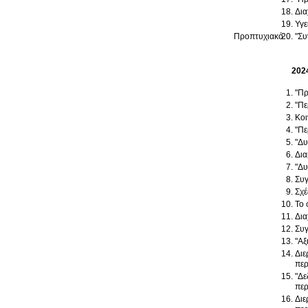
Δια
Υγε
Προπτυχιακό
"Συ
202
"Πρ
"Πε
Κοι
"Πε
"Δυ
Δια
"Δυ
Συγ
Σχέ
Το 
Δια
Συγ
"Αξ
Διε
περ
"Δε
περ
Διε