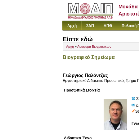
Μονάδα 
Αριστοτ
Αρχή
ΣΔΠ
ΑΠΘ
Πολιτική 
Είστε εδώ
Αρχή
»
Αναφορά Βιογραφικών
Βιογραφικό Σημείωμα
Γεώργιος Παλάντζας
Εργαστηριακό Διδακτικό Προσωπικό, Τμήμα 
Προσωπικά Στοιχεία
2
pa
S
Γνω
Διδακτικό Έργο