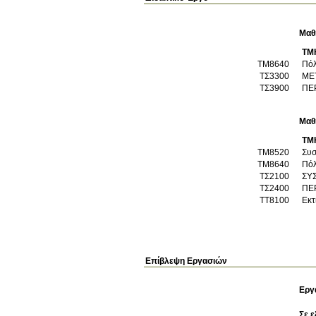
Μαθ
ΤΜ
ΤΜ8640
Πόλ
ΤΣ3300
ΜΕ
ΤΣ3900
ΠΕ
Μαθ
ΤΜ
ΤΜ8520
Συσ
ΤΜ8640
Πόλ
ΤΣ2100
ΣΥ
ΤΣ2400
ΤΤ8100
Εκτ
Επίβλεψη Εργασιών
Εργ
Σε ε