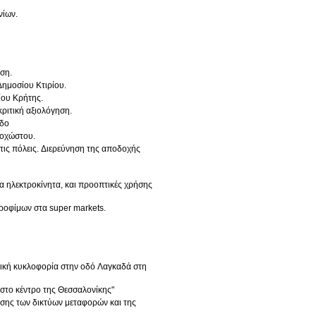
νίων.
ση.
ημοσίου Κτιρίου.
ίου Κρήτης.
κριτική αξιολόγηση.
όδο
μοχώστου.
τις πόλεις. Διερεύνηση της αποδοχής
τα ηλεκτροκίνητα, και προοπτικές χρήσης
τροφίμων στα super markets.
κή κυκλοφορία στην οδό Λαγκαδά στη
το κέντρο της Θεσσαλονίκης"
ης των δικτύων μεταφορών και της