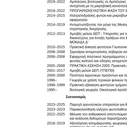
2019–2022
Αμπελώνες βιολογικής vs Αμπελώνες
συσχέτιση με τη μικροβιακή κοινότητ
2019–2022
ΠΡΟΠΑΡΑΣΚΕΥΑΣΤΙΚΗ ΦΑΣΗ ΤΟΥ 
2014–2015
Αλληλεπιδράσεις φυτών και μικροβίω
εφαρμογών.
2014–2019
Αντιμετωπίζοντας την μύγα της Μεσογ
στρατηγικής διαχείρισης
2012–2013
Αμοιβές μελών ΔΕΠ - Υπηρεσίες για
δικαιούχους για ένταξη πράξεων σ
ΜΟΝΑΔΑ Δ'
2010–2015
Πρακτική άσκηση φοιτητών Γεωπονικ
2008–2008
Σεμινάρια αντιμετώπισης σοβαρών ασ
2006–2008
Εφαρμογή πιλοτικού προγράμματος αν
φυτείες καπνού και οδηγίες αντιμετώ
2005–2008
ΠΡΑΚΤΙΚΗ ΑΣΚΗΣΗ 2005: Πρακτική 
2001–2017
Αμοιβή μελών ΔΕΠ (ΥΠΕΠΘ)
2000–2000
Ποιότητα αγροτικών προϊόντων και π
1996–
Γεωργία με χρήση τεχνικών φιλικών π
1996–1999
Πρακτική εξάσκηση φοιτητών τμήματ
1995–
Βιολογική γεωργία. Οικολογικά προϊό
Συντονισμός
2023–2025
Παροχή ερευνητικών υπηρεσιών για 
2023–2023
Παρακολούθηση ελέγχου φυτοπαθογό
2022–2025
Μείωση του ανθρακικού αποτυπώματο
και ανάλυση δεδομένων παρατήρηση
2018–2019
Αξιολόγηση απομάκρυνσης γεωργικών