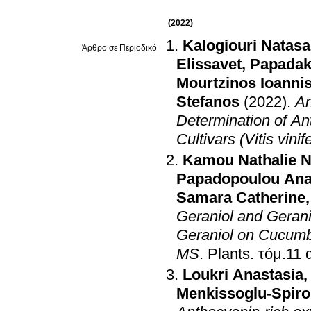
(2022)
Kalogiouri Natasa
Άρθρο σε Περιοδικό
Elissavet
,
Papadak
Mourtzinos Ioanni
Stefanos
(2022)
.
An
Determination of A
Cultivars (Vitis vinif
Kamou Nathalie 
Papadopoulou Ana
Samara Catherine
Geraniol and Gerani
Geraniol on Cucumb
MS
.
Plants
.
Loukri Anastasia
Menkissoglu-Spiro