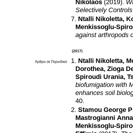
Nikolaos
(2019)
.
Wh
Selectively Contro
Ntalli Nikoletta
,
Ko
Menkissoglu-Spiro
against arthropods 
(2017)
Ntalli Nikoletta
,
M
Άρθρο σε Περιοδικό
Dorothea
,
Zioga D
Spiroudi Urania
,
T
biofumigation with 
enhances soil biologi
40
.
Stamou George P
Mastrogianni Anna
Menkissoglu-Spiro