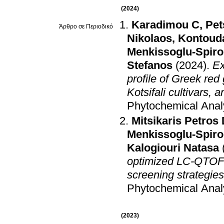
(2024)
Karadimou C
,
Pet
Άρθρο σε Περιοδικό
Nikolaos
,
Kontoud
Menkissoglu-Spiro
Stefanos
(2024)
.
Ex
profile of Greek red
Kotsifali cultivar
Phytochemical Anal
Mitsikaris Petros
Menkissoglu-Spiro
Kalogiouri Natasa
optimized LC-QTOF-
screening strategie
Phytochemical Anal
(2023)