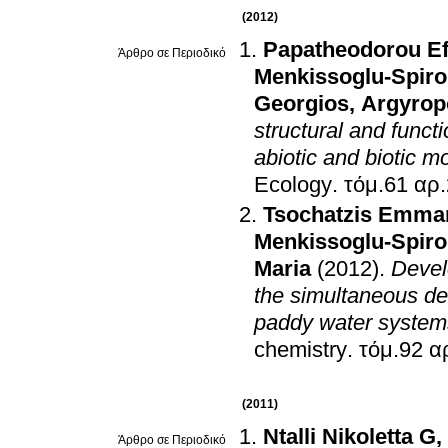
(2012)
Papatheodorou Ef
Άρθρο σε Περιοδικό
Menkissoglu-Spiro
Georgios
,
Argyrop
structural and funct
abiotic and biotic m
Ecology
.
Tsochatzis Emman
Menkissoglu-Spiro
Maria
(2012)
.
Devel
the simultaneous de
paddy water system
chemistry
.
(2011)
Ntalli Nikoletta G
,
Άρθρο σε Περιοδικό