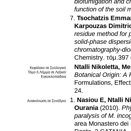
biofumigation and c
function of the soil
Tsochatzis Emman
Karpouzas Dimitri
residue method for p
solid-phase dispersi
chromatography-diod
Chemistry
.
Ntalli Nikoletta
,
Me
Κεφάλαιο σε Συλλογικό
Τόμο ή Λήμμα σε Λεξικό/
Botanical Origin: A 
Εγκυκλοπαίδεια
Formulations, Effect
24
.
Nasiou E
,
Ntalli N
Ανακοίνωση σε Συνέδριο
Ourania
(2010)
.
Phy
area Monastero dei 