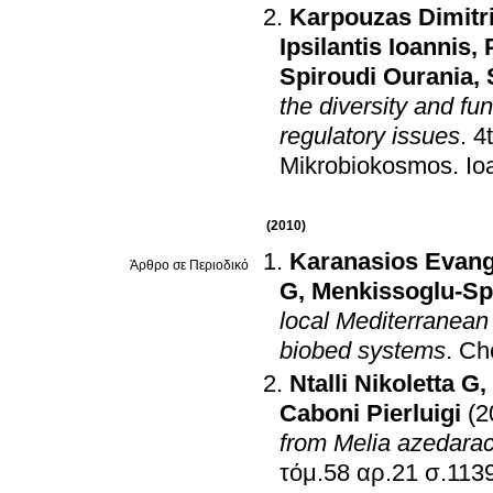
Karpouzas Dimitr
Ipsilantis Ioannis
,
Spiroudi Ourania
,
the diversity and fun
regulatory issues
.
4
Mikrobiokosmos
.
Io
(2010)
Karanasios Evang
Άρθρο σε Περιοδικό
G
,
Menkissoglu-Sp
local Mediterranean 
biobed systems
.
Ch
Ntalli Nikoletta G
,
Caboni Pierluigi
(2
from Melia azedarach
τόμ.58 αρ.2