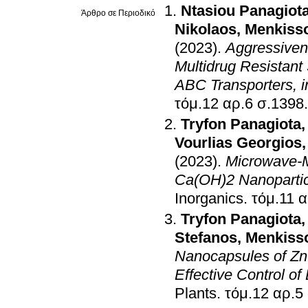
Ntasiou Panagiot
Άρθρο σε Περιοδικό
Nikolaos
,
Menkisso
(2023)
.
Aggressiven
Multidrug Resistant
ABC Transporters, i
τόμ.12 αρ.6 σ.1398
.
Tryfon Panagiota
Vourlias Georgios
(2023)
.
Microwave-M
Ca(OH)2 Nanoparticl
Inorganics
.
Tryfon Panagiota
Stefanos
,
Menkisso
Nanocapsules of Zn
Effective Control o
Plants
.