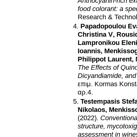
Anthocyanin-rich ex
food colorant: a s
Research & Techno
Papadopoulou Eva
Christina V
,
Rousi
Lampronikou Elen
Ioannis
,
Menkissog
Philippot Laurent
,
The Effects of Quino
Dicyandiamide, and N
επιμ.
Kormas Konsta
αρ.4
.
Testempasis Stefa
Nikolaos
,
Menkisso
(2022)
.
Conventional
structure, mycotoxi
assessment in wine