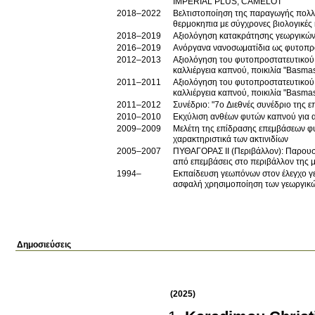
IMPERIAL PLUS, CAMELOT
2018–2022
Βελτιστοποίηση της παραγωγής πολλα
θερμοκηπια με σύγχρονες βιολογικές 
2018–2019
Αξιολόγηση κατακράτησης γεωργικών
2016–2019
Ανόργανα νανοσωματίδια ως φυτοπρο
2012–2013
Αξιολόγηση του φυτοπροστατευτικού 
καλλιέργεια καπνού, ποικιλία "Basma
2011–2011
Αξιολόγηση του φυτοπροστατευτικού 
καλλιέργεια καπνού, ποικιλία "Basma
2011–2012
Συνέδριο: "7ο Διεθνές συνέδριο της 
2010–2010
Εκχύλιση ανθέων φυτών καπνού για 
2009–2009
Μελέτη της επίδρασης επεμβάσεων φυ
χαρακτηριστικά των ακτινιδίων
2005–2007
ΠΥΘΑΓΟΡΑΣ ΙΙ (Περιβάλλον): Παρουσί
από επεμβάσεις στο περιβάλλον της 
1994–
Εκπαίδευση γεωπόνων στον έλεγχο γ
ασφαλή χρησιμοποίηση των γεωργικ
Δημοσιεύσεις
(2025)