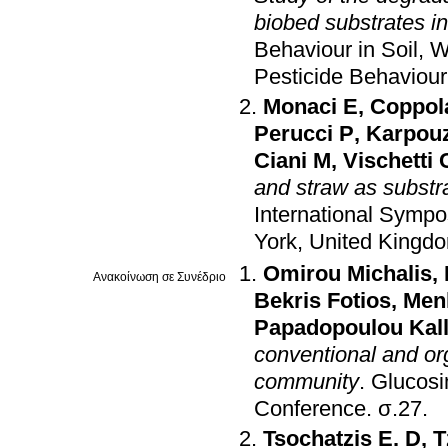
biobed substrates i
Behaviour in Soil, W
Pesticide Behaviour 
Monaci E
,
Coppol
Perucci P
,
Karpouz
Ciani M
,
Vischetti 
and straw as substra
International Sympo
York, United Kingd
Omirou Michalis
,
Ανακοίνωση σε Συνέδριο
Bekris Fotios
,
Menk
Papadopoulou Kall
conventional and org
community
.
Glucosi
Conference
.
σ.27
.
Tsochatzis E. D
,
T