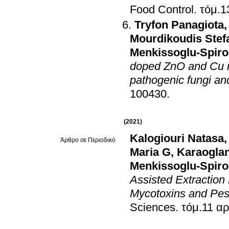
Food Control
.
Tryfon Panagiota
Mourdikoudis Stef
Menkissoglu-Spiro
doped ZnO and Cu na
pathogenic fungi a
100430
.
(2021)
Kalogiouri Natasa
Άρθρο σε Περιοδικό
Maria G
,
Karaoglan
Menkissoglu-Spiro
Assisted Extraction
Mycotoxins and Pes
Sciences
.