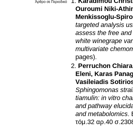
Karadimou Christ
Άρθρο σε Περιοδικό
Ouroumi Niki-Athi
Menkissoglu-Spiro
targeted analysis u
assess the free and
white winegrape vari
multivariate chemom
pages)
.
Perruchon Chiara
Eleni
,
Karas Panag
Vasileiadis Sotirio
Sphingomonas strain 
tiamulin: in vitro ch
and pathway elucida
and metabolomics
.
τόμ.32 αρ.