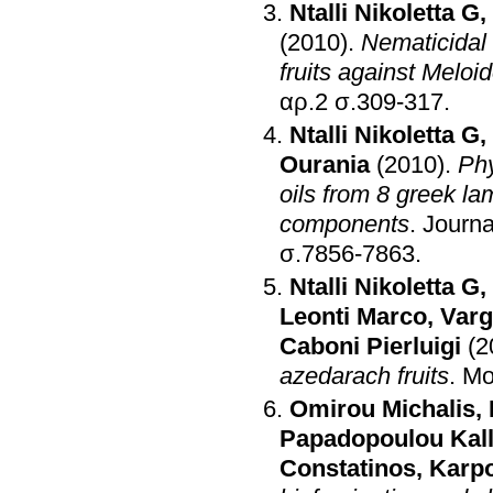
Ntalli Nikoletta G
,
(2010)
.
Nematicidal 
fruits against Meloi
αρ.2 σ.309-317
.
Ntalli Nikoletta G
,
Ourania
(2010)
.
Phy
oils from 8 greek l
components
.
Journa
σ.7856-7863
.
Ntalli Nikoletta G
,
Leonti Marco
,
Varg
Caboni Pierluigi
(2
azedarach fruits
.
Mo
Omirou Michalis
,
Papadopoulou Kall
Constatinos
,
Karpo