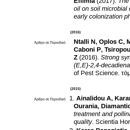
Effimia
(2017)
.
The 
oil on soil microbi
early colonization 
(2016)
Ntalli N
,
Oplos C
,
M
Άρθρο σε Περιοδικό
Caboni P
,
Tsiropou
Z
(2016)
.
Strong syn
(E,E)-2,4-decadiena
of Pest Science
.
(2015)
Ainalidou A
,
Kara
Άρθρο σε Περιοδικό
Ourania
,
Diamantid
treatment and pollin
quality
.
Scientia Hor