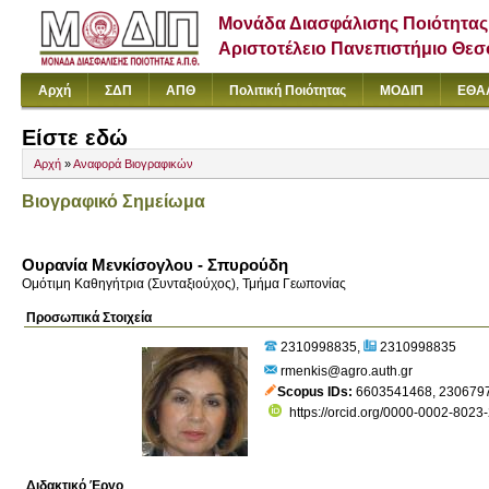
Μονάδα Διασφάλισης Ποιότητας
Αριστοτέλειο Πανεπιστήμιο Θε
Αρχή
ΣΔΠ
ΑΠΘ
Πολιτική Ποιότητας
ΜΟΔΙΠ
ΕΘΑ
Είστε εδώ
Αρχή
»
Αναφορά Βιογραφικών
Βιογραφικό Σημείωμα
Ουρανία Μενκίσογλου - Σπυρούδη
Ομότιμη Καθηγήτρια (Συνταξιούχος), Τμήμα Γεωπονίας
Προσωπικά Στοιχεία
2310998835
2310998835
rmenkis@agro.auth.gr
Scopus IDs
6603541468
,
230679
https://orcid.org/0000-0002-8023
Διδακτικό Έργο