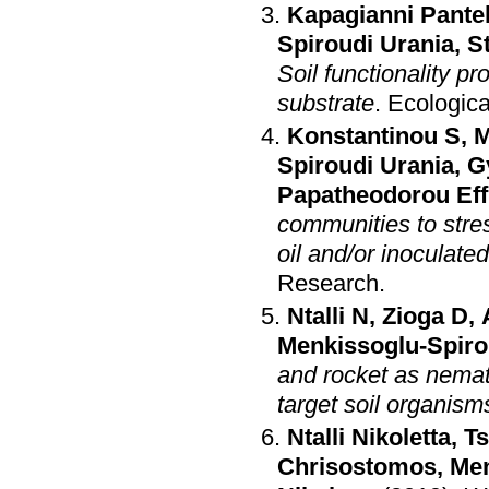
Kapagianni Pantel
Spiroudi Urania
,
S
Soil functionality p
substrate
.
Ecologic
Konstantinou S
,
M
Spiroudi Urania
,
G
Papatheodorou Eff
communities to stres
oil and/or inoculate
Research
.
Ntalli N
,
Zioga D
,
Menkissoglu-Spiro
and rocket as nemat
target soil organism
Ntalli Nikoletta
,
Ts
Chrisostomos
,
Men