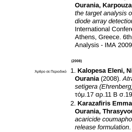
Ourania
,
Karpouza
the target analysis 
diode array detecti
International Confe
Athens, Greece
.
6th
Analysis - IMA 2009
(2008)
Kalopesa Eleni
,
N
Άρθρο σε Περιοδικό
Ourania
(2008)
.
Atr
setigera (Ehrenberg)
τόμ.17 αρ
Karazafiris Emma
Ourania
,
Thrasyvo
acaricide coumaphos
release formulation