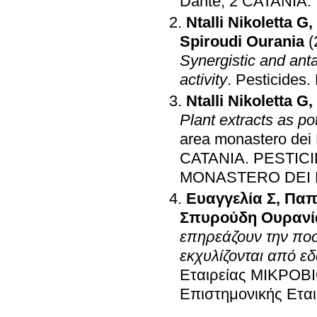
Dante, 2 CATANIA
.
Ntalli Nikoletta G
,
Spiroudi Ourania
(
Synergistic and ant
activity
.
Pesticides
.
Ntalli Nikoletta G
,
Plant extracts as po
area monastero dei 
CATANIA
.
PESTIC
MONASTERO DEI 
Ευαγγελία Σ
,
Παπ
Σπυρούδη Ουρανί
επηρεάζουν την ποσ
εκχυλίζονται από ε
Εταιρείας ΜΙΚΡΟ
Επιστημονικής Ετ