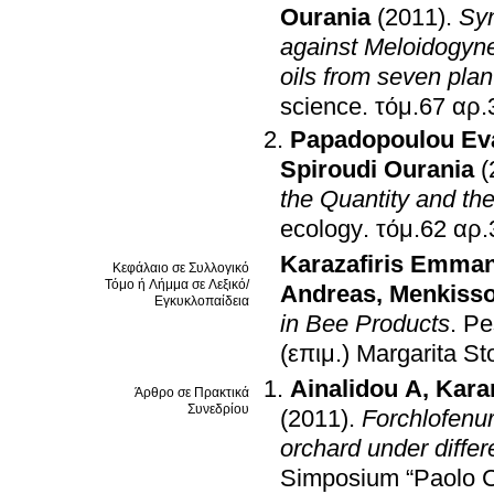
Ourania
(2011)
.
Syn
against Meloidogyne 
oils from seven pla
science
.
Papadopoulou Eva
Spiroudi Ourania
(
the Quantity and the
ecology
.
Karazafiris Emma
Κεφάλαιο σε Συλλογικό
Τόμο ή Λήμμα σε Λεξικό/
Andreas
,
Menkisso
Εγκυκλοπαίδεια
in Bee Products
.
Pe
(επιμ.) Margarita S
Ainalidou A
,
Kara
Άρθρο σε Πρακτικά
Συνεδρίου
(2011)
.
Forchlofenur
orchard under differ
Simposium “Paolo 