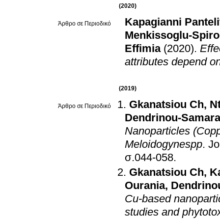
(2020)
Kapagianni Panteli
Άρθρο σε Περιοδικό
Menkissoglu-Spiro
Effimia
(2020)
.
Effe
attributes depend on
(2019)
Gkanatsiou Ch
,
Nt
Άρθρο σε Περιοδικό
Dendrinou-Samara 
Nanoparticles (Copp
Meloidogynespp
.
Jo
σ.044-058
.
Gkanatsiou Ch
,
K
Ourania
,
Dendrinou
Cu-based nanopartic
studies and phytotox