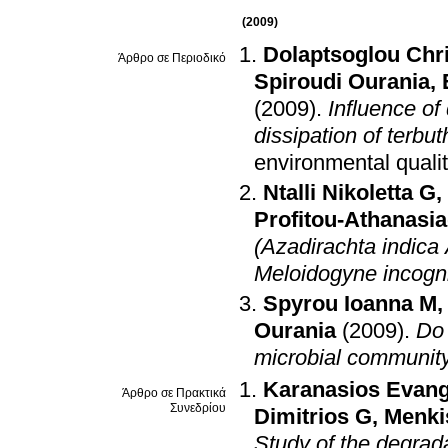
(2009)
Dolaptsoglou Chri
Άρθρο σε Περιοδικό
Spiroudi Ourania
,
(2009)
.
Influence of
dissipation of terbu
environmental quali
Ntalli Nikoletta G
,
Profitou-Athanasi
(Azadirachta indica
Meloidogyne incogn
Spyrou Ioanna M
Ourania
(2009)
.
Do 
microbial communit
Karanasios Evang
Άρθρο σε Πρακτικά
Συνεδρίου
Dimitrios G
,
Menki
Study of the degrada