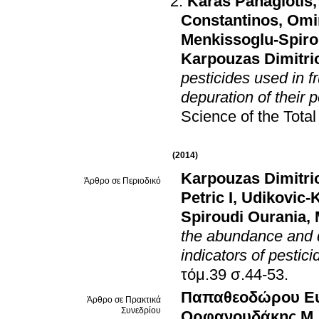
Karas Panagiotis
Constantinos
,
Omi
Menkissoglu-Spiro
Karpouzas Dimitri
pesticides used in f
depuration of their 
Science of the Tota
(2014)
Karpouzas Dimitri
Άρθρο σε Περιοδικό
Petric I
,
Udikovic-K
Spiroudi Ourania
,
the abundance and d
indicators of pesticid
τόμ.39 σ.44-53
.
Παπαθεοδώρου Ε
Άρθρο σε Πρακτικά
Συνεδρίου
Ορφανουδάκης Μ