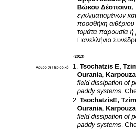
Βώκου Δέσποινα
,
εγκλιματισμένων κα
προσθήκη αιθέριου 
τομάτα παρουσία ή 
Πανελλήνιο Συνέδρι
(2013)
Tsochatzis E
,
Tzi
Άρθρο σε Περιοδικό
Ourania
,
Karpouza
field dissipation of
paddy systems
.
Ch
TsochatzisE
,
Tzim
Ourania
,
Karpouza
field dissipation of
paddy systems
.
Ch