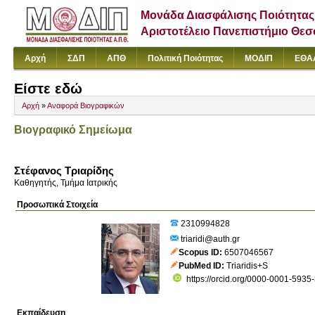
Μονάδα Διασφάλισης Ποιότητας
Αριστοτέλειο Πανεπιστήμιο Θε
Αρχή
ΣΔΠ
ΑΠΘ
Πολιτική Ποιότητας
ΜΟΔΙΠ
ΕΘΑ
Είστε εδώ
Αρχή
»
Αναφορά Βιογραφικών
Βιογραφικό Σημείωμα
Στέφανος Τριαρίδης
Καθηγητής, Τμήμα Ιατρικής
Προσωπικά Στοιχεία
2310994828
triaridi@auth.gr
Scopus ID
6507046567
PubMed ID
Triaridis+S
https://orcid.org/0000-0001-5935
Εκπαίδευση