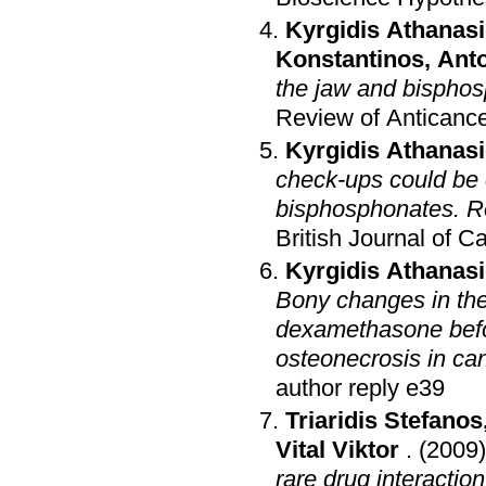
Kyrgidis Athanas
Konstantinos
,
Anto
the jaw and bisphos
Review of Anticanc
Kyrgidis Athanas
check-ups could be o
bisphosphonates. Re
British Journal of C
Kyrgidis Athanas
Bony changes in the 
dexamethasone befor
osteonecrosis in can
author reply e39
Triaridis Stefanos
Vital Viktor
.
(2009)
rare drug interaction