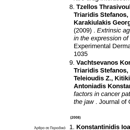
Tzellos Thrasivou
Triaridis Stefanos
,
Karakiulakis Geor
(2009)
.
Extrinsic ag
in the expression of
Experimental Derma
1035
Vachtsevanos Kon
Triaridis Stefanos
,
Teleioudis Z.
,
Kitik
Antoniadis Konsta
factors in cancer pa
the jaw
.
Journal of 
(2008)
Konstantinidis Io
Άρθρο σε Περιοδικό