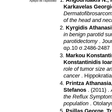
Άρθρο σε Περιοδικό
Karkavelas Georgi
Dermatofibrosarcoma
of the head and nec
Kyrgidis Athanas
in benign parotid su
parotidectomy
.
Jour
αρ.10 σ.2486-2487
Markou Konstant
Konstantinidis Ioa
role of tumor size a
cancer
.
Hippokratia
Printza Athanasia
Stefanos
.
(2011)
.
the Reflux Symptom 
population
.
Otolary
Psillas George
,
Tr