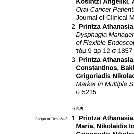
Kosintzi Angeliki
,
Oral Cancer Patient
Journal of Clinical 
Printza Athanasia
Dysphagia Manageme
of Flexible Endosco
τόμ.9 αρ.12 σ.1857
Printza Athanasia
Constantinos
,
Baki
Grigoriadis Nikola
Marker in Multiple S
σ.5215
(2019)
Printza Athanasia
Άρθρο σε Περιοδικό
Maria
,
Nikolaidis I