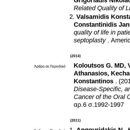
Grigoriadis Nikola
Related Quality of Li
Valsamidis Konst
Constantinidis Jan
quality of life in pa
septoplasty
.
Americ
(2014)
Koloutsos G. MD
,
Άρθρο σε Περιοδικό
Athanasios
,
Kecha
Konstantinos
.
(20
Disease-Specific, a
Cancer of the Oral 
αρ.6 σ.1992-1997
(2011)
Angouridakis N.
,