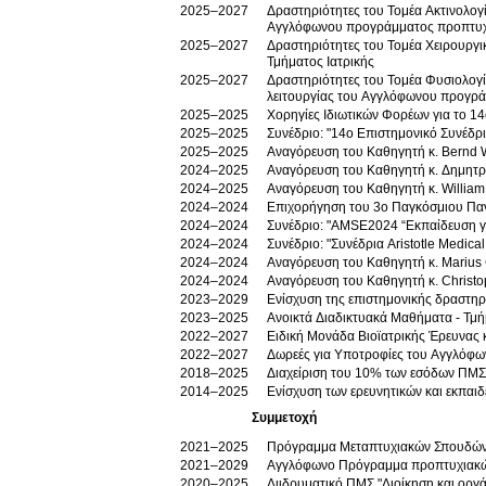
2025–2027
Δραστηριότητες του Τομέα Ακτινολογί
Αγγλόφωνου προγράμματος προπτυχι
2025–2027
Δραστηριότητες του Τομέα Χειρουργ
Τμήματος Ιατρικής
2025–2027
Δραστηριότητες του Τομέα Φυσιολογί
λειτουργίας του Αγγλόφωνου προγρά
2025–2025
Χορηγίες Ιδιωτικών Φορέων για το 1
2025–2025
Συνέδριο: "14ο Επιστημονικό Συνέδρι
2025–2025
Αναγόρευση του Καθηγητή κ. Bernd Wa
2024–2025
Αναγόρευση του Καθηγητή κ. Δημητρί
2024–2025
Αναγόρευση του Καθηγητή κ. William
2024–2024
Επιχορήγηση του 3ο Παγκόσμιου Παν
2024–2024
Συνέδριο: "AMSE2024 “Εκπαίδευση για
2024–2024
Συνέδριο: "Συνέδρια Aristotle Medic
2024–2024
Αναγόρευση του Καθηγητή κ. Marius 
2024–2024
Αναγόρευση του Καθηγητή κ. Christo
2023–2029
Ενίσχυση της επιστημονικής δραστηρ
2023–2025
Ανοικτά Διαδικτυακά Μαθήματα - Τμή
2022–2027
Ειδική Μονάδα Βιοϊατρικής Έρευνας κα
2022–2027
Δωρεές για Υποτροφίες του Αγγλόφ
2018–2025
Διαχείριση του 10% των εσόδων ΠΜΣ 
2014–2025
Ενίσχυση των ερευνητικών και εκπαι
Συμμετοχή
2021–2025
Πρόγραμμα Μεταπτυχιακών Σπουδών (
2021–2029
Αγγλόφωνο Πρόγραμμα προπτυχιακώ
2020–2025
Διιδρυματικό ΠΜΣ "Διοίκηση και οργ