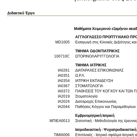
Διδακτικό Έργο
Μαθήματα Χειμερινού εξαμήνου ακαδ
ΑΓΓΛΟΓΛΩΣΣΟ ΠΡΟΠΤΥΧΙΑΚΟ ΠΡ
MD1005
Εισαγωγή στις Κλινικές Δεξιότητες κ
ΤΜΗΜΑ ΟΔΟΝΤΙΑΤΡΙΚΗΣ
100710C
ΩΤΟΡΙΝΟΛΑΡΥΓΓΟΛΟΓΙΑ
ΤΜΗΜΑ ΙΑΤΡΙΚΗΣ
ΙΑ0261
ΔΙΑΤΑΡΑΧΕΣ ΕΠΙΚΟΙΝΩΝΙΑΣ
ΙΑ0351
Ω.Ρ.Λ.
ΙΑ0354
ΙΑΤΡΙΚΗ ΕΚΠΑΙΔΕΥΣΗ
ΙΑ0367
ΣΤΟΜΑΤΟΛΟΓΙΑ
ΙΑ0372
ΠΑΘΗΣΕΙΣ ΤΟΥ ΚΟΓΧΟΥ ΚΑΙ ΤΩΝ
ΙΑ2019
Στοματολογία
ΙΑ2024
Διαταραχές Επικοινωνίας
ΙΑ2044
Παθήσεις Κόγχου και Παραμεθορίων
Εμβρυομητρική Ιατρική
ΜΠΙΕΑ0013
Στατιστική - Μεθοδολογία της έρευνα
Ιατροδικαστική - Ψυχιατροδικαστική
ΤΙΜΙΑ006
Επιπλοκές - Ιατρικό σφάλμα-Ιατρική α