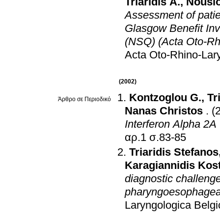
Triaridis A.
,
Nousi
Assessment of patien
Glasgow Benefit In
(NSQ) (Acta Oto-Rhi
Acta Oto-Rhino-Lar
(2002)
Kontzoglou G.
,
Tr
Άρθρο σε Περιοδικό
Nanas Christos
.
(
Interferon Alpha 2A
αρ.1 σ.83-85
Triaridis Stefanos
Karagiannidis Kos
diagnostic challeng
pharyngoesophageal 
Laryngologica Belgi