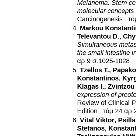
Melanoma: Stem cell
molecular concepts a
Carcinogenesis
.
Markou Konstant
Televantou D.
,
Chy
Simultaneous metast
the small intestine 
αρ.9 σ.1025-1028
Tzellos T.
,
Papako
Konstantinos
,
Kyrg
Klagas I.
,
Zvintzou
expression of preote
Review of Clinical 
Edition
.
τόμ.24 αρ.
Vital Viktor
,
Psill
Stefanos
,
Konstant