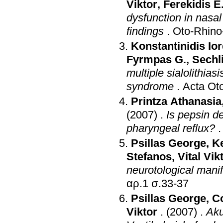
Viktor
,
Ferekidis E
dysfunction in nasa
findings
.
Oto-Rhino
Konstantinidis Io
Fyrmpas G.
,
Sechli
multiple sialolithiasis of the parotid gl
syndrome
.
Acta Oto
Printza Athanasia
(2007)
.
Is pepsin d
pharyngeal reflux?
Psillas George
,
K
Stefanos
,
Vital Vik
neurotological manif
αρ.1 σ.33-37
Psillas George
,
Co
Viktor
.
(2007)
.
Aku