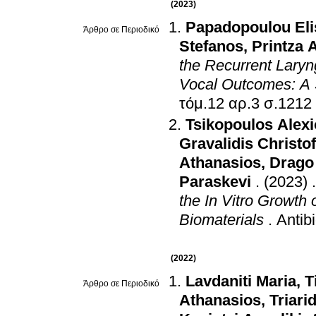
(2023)
Papadopoulou Eli
Άρθρο σε Περιοδικό
Stefanos
,
Printza 
the Recurrent Laryn
Vocal Outcomes: A 
τόμ.12 αρ.3 σ.1212
Tsikopoulos Alex
Gravalidis Christo
Athanasios
,
Drago
Paraskevi
.
(2023)
the In Vitro Growth 
Biomaterials
.
Antibi
(2022)
Lavdaniti Maria
,
T
Άρθρο σε Περιοδικό
Athanasios
,
Triari