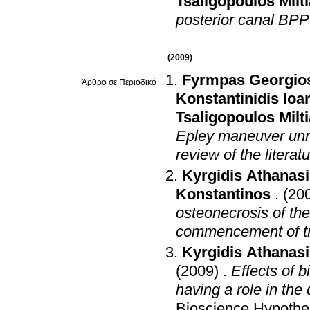
Tsaligopoulos Milt
posterior canal BPP
(2009)
Fyrmpas Georgio
Άρθρο σε Περιοδικό
Konstantinidis Ioa
Tsaligopoulos Milt
Epley maneuver unne
review of the literat
Kyrgidis Athanas
Konstantinos
.
(20
osteonecrosis of the
commencement of tr
Kyrgidis Athanas
(2009)
.
Effects of 
having a role in the
Bioscience Hypoth