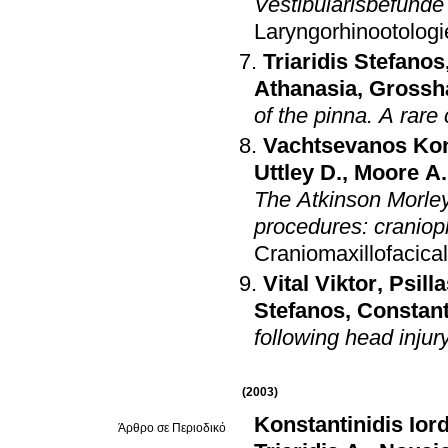
Vestibularisbefund
Laryngorhinootologi
Triaridis Stefanos
Athanasia
,
Grossh
of the pinna. A rare
Vachtsevanos Kon
Uttley D.
,
Moore A.
The Atkinson Morley'
procedures: craniop
Craniomaxillofacica
Vital Viktor
,
Psill
Stefanos
,
Constant
following head injury
(2003)
Konstantinidis Ior
Άρθρο σε Περιοδικό