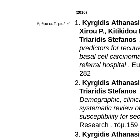
(2010)
Kyrgidis Athanas
Άρθρο σε Περιοδικό
Xirou P.
,
Kitikidou 
Triaridis Stefanos
predictors for recu
basal cell carcinoma
referral hospital
.
Eu
282
Kyrgidis Athanas
Triaridis Stefanos
Demographic, clinica
systematic review o
susceptibility for s
Research
.
Kyrgidis Athanas