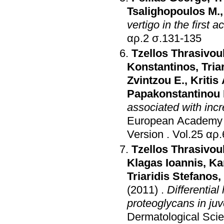
Tsalighopoulos M.
vertigo in the first 
αρ.2 σ.131-135
Tzellos Thrasivou
Konstantinos
,
Tria
Zvintzou E.
,
Kritis 
Papakonstantinou 
associated with inc
European Academy 
Version
.
Tzellos Thrasivou
Klagas Ioannis
,
Ka
Triaridis Stefanos
,
(2011)
.
Differentia
proteoglycans in ju
Dermatological Sci