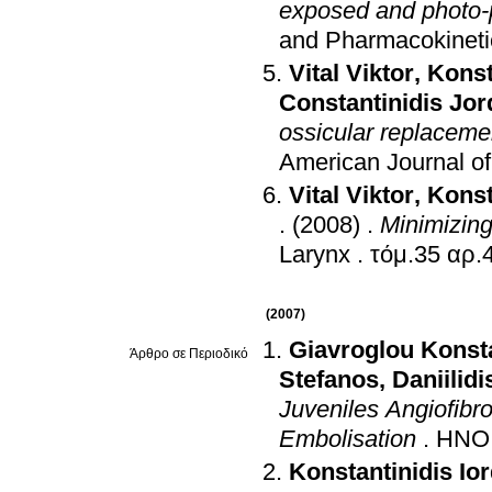
exposed and photo-p
and Pharmacokinetic
Vital Viktor
,
Konst
Constantinidis Jo
ossicular replaceme
American Journal of
Vital Viktor
,
Konst
.
(2008)
.
Minimizing
Larynx
.
(2007)
Giavroglou Konst
Άρθρο σε Περιοδικό
Stefanos
,
Daniilidi
Juveniles Angiofibr
Embolisation
.
HNO
Konstantinidis Io