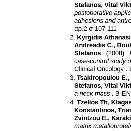
Stefanos
,
Vital Vik
postoperative appli
adhesions and antr
αρ.2 σ.107-111
Kyrgidis Athanas
Andreadis C.
,
Bouk
Stefanos
.
(2008)
.
case-control study of
Clinical Oncology
.
Tsakiropoulou E.
,
Stefanos
,
Vital Vik
a neck mass
.
B-EN
Tzellos Th
,
Klagas
Konstantinos
,
Tria
Zvintzou E.
,
Karaki
matrix metalloprotei