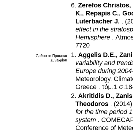
Zerefos Christos
,
K.
,
Repapis C.
,
Go
Luterbacher J.
.
(2
effect in the strato
Hemisphere
.
Atmos
7720
Aggelis D.E.
,
Zan
Άρθρο σε Πρακτικά
Συνεδρίου
variability and tren
Europe during 2004
Meteorology, Clima
Greece
.
τόμ.1 σ.
Akritidis D.
,
Zani
Theodoros
.
(2014)
for the time perio
system
.
COMECAP e-
Conference of Meteo