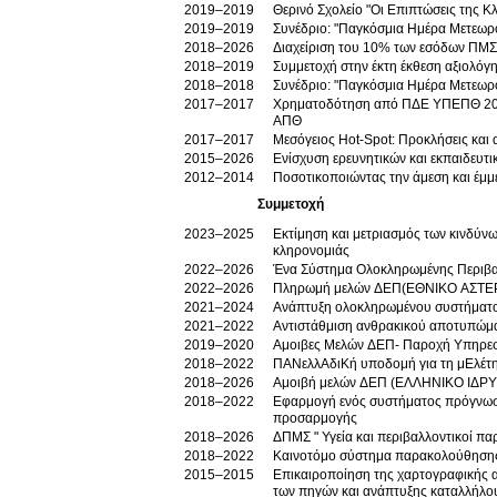
2019–2019
Θερινό Σχολείο "Οι Επιπτώσεις της Κ
2019–2019
Συνέδριο: "Παγκόσμια Ημέρα Μετεωρ
2018–2026
Διαχείριση του 10% των εσόδων ΠΜΣ 
2018–2019
Συμμετοχή στην έκτη έκθεση αξιολόγη
2018–2018
Συνέδριο: "Παγκόσμια Ημέρα Μετεωρ
2017–2017
Χρηματοδότηση από ΠΔΕ ΥΠΕΠΘ 2
ΑΠΘ
2017–2017
Μεσόγειος Hot-Spot: Προκλήσεις και 
2015–2026
Ενίσχυση ερευνητικών και εκπαιδευτ
2012–2014
Ποσοτικοποιώντας την άμεση και έμ
Συμμετοχή
2023–2025
Εκτίμηση και μετριασμός των κινδύνω
κληρονομιάς
2022–2026
Ένα Σύστημα Ολοκληρωμένης Περιβαλ
2022–2026
Πληρωμή μελών ΔΕΠ(ΕΘΝΙΚΟ ΑΣΤ
2021–2024
Ανάπτυξη ολοκληρωμένου συστήματος 
2021–2022
Αντιστάθμιση ανθρακικού αποτυπώμα
2019–2020
Αμοιβες Μελών ΔΕΠ- Παροχή Υπηρε
2018–2022
ΠΑΝελλΑδιΚή υποδομή για τη μΕλέτη
2018–2026
Αμοιβή μελών ΔΕΠ (ΕΛΛΗΝΙΚΟ ΙΔΡΥ
2018–2022
Εφαρμογή ενός συστήματος πρόγνωση
προσαρμογής
2018–2026
ΔΠΜΣ " Υγεία και περιβαλλοντικοί πα
2018–2022
Καινοτόμο σύστημα παρακολούθησης 
2015–2015
Επικαιροποίηση της χαρτογραφικής 
των πηγών και ανάπτυξης καταλλήλου