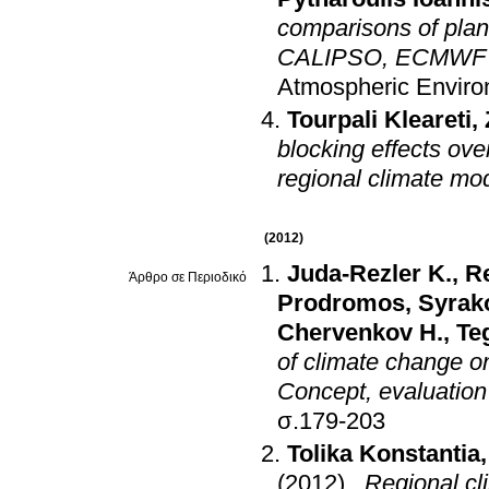
comparisons of plane
CALIPSO, ECMWF an
Atmospheric Envir
Tourpali Kleareti
,
blocking effects ov
regional climate mo
(2012)
Juda-Rezler K.
,
Re
Άρθρο σε Περιοδικό
Prodromos
,
Syrak
Chervenkov H.
,
Teg
of climate change on
Concept, evaluation
σ.179-203
Tolika Konstantia
(2012)
.
Regional cl