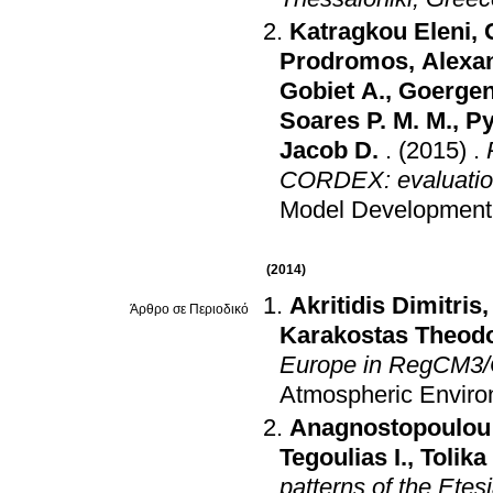
Katragkou Eleni
,
Prodromos
,
Alexan
Gobiet A.
,
Goergen
Soares P. M. M.
,
Py
Jacob D.
.
(2015)
.
CORDEX: evaluation
Model Development
(2014)
Akritidis Dimitris
Άρθρο σε Περιοδικό
Karakostas Theod
Europe in RegCM3/C
Atmospheric Envir
Anagnostopoulou 
Tegoulias I.
,
Tolika
patterns of the Ete