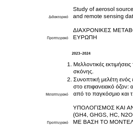
Study of aerosol sourc
and remote sensing da
Διδακτορικό
ΔΙΑΧΡΟΝΙΚΕΣ ΜΕΤΑΒ
ΕΥΡΩΠΗ
Προπτυχιακό
2023–2024
Μελλοντικές εκτιμήσεις
σκόνης.
Συνοπτική μελέτη ενός
στο επιφανειακό όζον:
από το παγκόσμιο και
Μεταπτυχιακό
ΥΠΟΛΟΓΙΣΜΟΣ ΚΑΙ ΑΝΑΛΥΣ
(GH4, GHGS, HC, N2O, O3) ΣΕ ΣΧΕΣΗ ΜΕ ΤΑ ΠΡΟΒΙΟΜΗΧΑ
ΜΕ ΒΑΣΗ ΤΟ ΜΟΝΤΕ
Προπτυχιακό