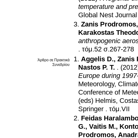
temperature and pre
Global Nest Journal
Zanis Prodromos
Karakostas Theod
anthropogenic aero
.
τόμ.52 σ.267-278
Aggelis D.
,
Zanis
Άρθρο σε Πρακτικά
Συνεδρίου
Nastos P. T.
.
(2012
Europe during 1997
Meteorology, Clima
Conference of Mete
(eds) Helmis, Costa
Springer
.
τόμ.VII
Feidas Haralamb
G.
,
Vaitis M.
,
Konto
Prodromos
,
Anadra