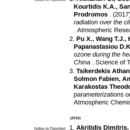
Kourtidis K.A.
,
San
Prodromos
.
(2017
radiation over the c
.
Atmospheric Rese
Pu X.
,
Wang T.J.
,
Papanastasiou D.K
ozone during the he
China
.
Science of 
Tsikerdekis Athan
Solmon Fabien
,
Am
Karakostas Theod
parameterizations o
Atmospheric Chemis
(2016)
Akritidis Dimitris
Άρθρο σε Περιοδικό