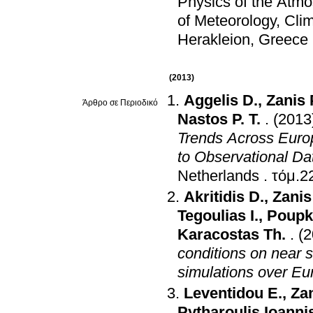
Physics of the Atm
of Meteorology, Cli
Herakleion, Greece
(2013)
Aggelis D.
,
Zanis
Άρθρο σε Περιοδικό
Nastos P. T.
.
(2013
Trends Across Europ
to Observational Da
Netherlands
.
Akritidis D.
,
Zani
Tegoulias I.
,
Poupk
Karacostas Th.
.
(2
conditions on near s
simulations over Eu
Leventidou E.
,
Za
Pytharoulis Ioanni