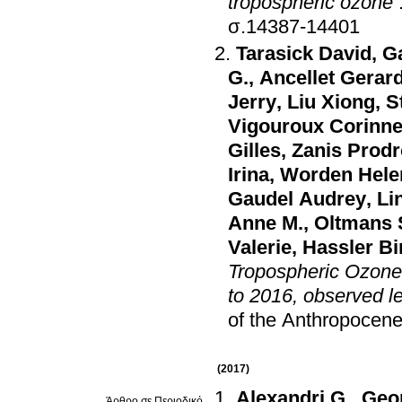
tropospheric ozone
σ.14387-14401
Tarasick David
,
Ga
G.
,
Ancellet Gerar
Jerry
,
Liu Xiong
,
S
Vigouroux Corinn
Gilles
,
Zanis Prod
Irina
,
Worden Hele
Gaudel Audrey
,
Li
Anne M.
,
Oltmans 
Valerie
,
Hassler Bi
Tropospheric Ozone
to 2016, observed le
of the Anthropocen
(2017)
Alexandri G.
,
Geor
Άρθρο σε Περιοδικό