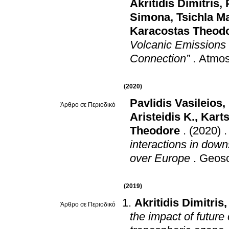
Akritidis Dimitris
,
Simona
,
Tsichla M
Karacostas Theod
Volcanic Emissions 
Connection”
.
Atmos
(2020)
Pavlidis Vasileios
,
Άρθρο σε Περιοδικό
Aristeidis K.
,
Karts
Theodore
.
(2020)
interactions in dow
over Europe
.
Geosc
(2019)
Akritidis Dimitris
Άρθρο σε Περιοδικό
the impact of futur