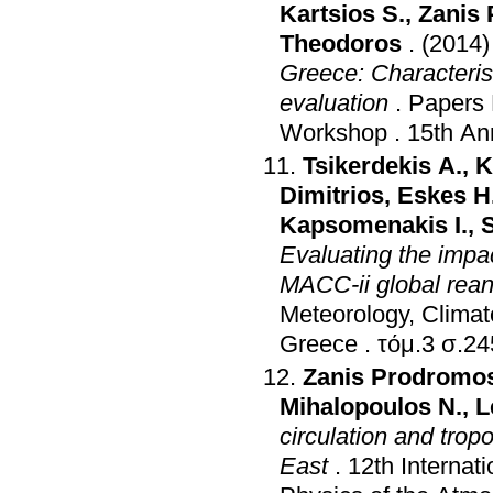
Kartsios S.
,
Zanis
Theodoros
.
(2014)
Greece: Characteristics of simulated convective a
evaluation
.
Papers 
Workshop
.
15th An
Tsikerdekis A.
,
K
Dimitrios
,
Eskes H
Kapsomenakis I.
,
S
Evaluating the impac
MACC-ii global rean
Meteorology, Climat
Greece
.
τόμ.3 σ
Zanis Prodromo
Mihalopoulos N.
,
L
circulation and tro
East
.
12th Internat