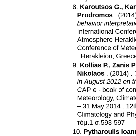
Karoutsos G.
,
Kar
Prodromos
.
(2014
behavior interpretat
International Confe
Atmosphere Herakli
Conference of Meteo
.
Herakleion, Greec
Kollias P.
,
Zanis 
Nikolaos
.
(2014)
.
in August 2012 on the
CAP e - book of cont
Meteorology, Climat
– 31 May 2014
.
12t
Climatology and Ph
τόμ.1 σ.593-597
Pytharoulis Ioan