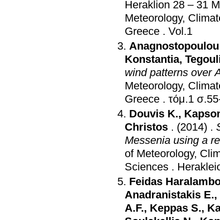
Heraklion 28 – 31 
Meteorology, Climat
Greece
.
Vol.1
Anagnostopoulou
Konstantia
,
Tegouli
wind patterns over
Meteorology, Climat
Greece
.
τόμ.1 σ.
Douvis K.
,
Kapsom
Christos
.
(2014)
.
Messenia using a re
of Meteorology, Cl
Sciences
.
Heraklei
Feidas Haralamb
Anadranistakis E.
,
A.F.
,
Keppas S.
,
Ka