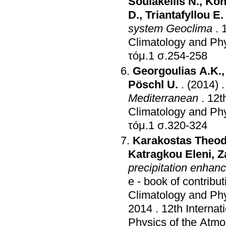
Soulakellis N.
,
Kon
D.
,
Triantafyllou E.
system Geoclima
.
Climatology and Ph
τόμ.1 σ.254-258
Georgoulias A.K.
Pöschl U.
.
(2014)
Mediterranean
.
12t
Climatology and Ph
τόμ.1 σ.320-324
Karakostas Theo
Katragkou Eleni
,
Z
precipitation enha
e - book of contribu
Climatology and Ph
2014
.
12th Internat
Physics of the Atm