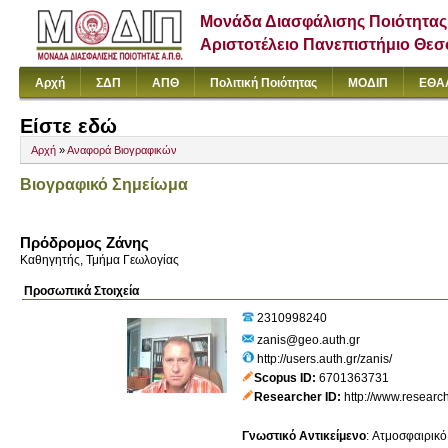
Μονάδα Διασφάλισης Ποιότητας
Αριστοτέλειο Πανεπιστήμιο Θε
Αρχή
ΣΔΠ
ΑΠΘ
Πολιτική Ποιότητας
ΜΟΔΙΠ
ΕΘΑ
Είστε εδώ
Αρχή
»
Αναφορά Βιογραφικών
Βιογραφικό Σημείωμα
Πρόδρομος Ζάνης
Καθηγητής, Τμήμα Γεωλογίας
Προσωπικά Στοιχεία
2310998240
zanis@geo.auth.gr
http://users.auth.gr/zanis/
Scopus ID
6701363731
Researcher ID
http://www.researc
Γνωστικό Αντικείμενο
:
Ατμοσφαιρικό