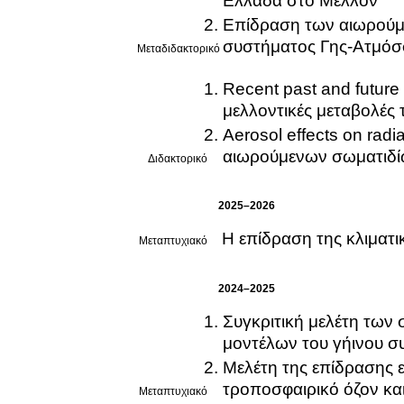
Ελλάδα στο Μέλλον
Επίδραση των αιωρούμε
συστήματος Γης-Ατμόσφα
Μεταδιδακτορικό
Recent past and future
μελλοντικές μεταβολές
Aerosol effects on radi
αιωρούμενων σωματιδίων
Διδακτορικό
2025–2026
Η επίδραση της κλιματ
Μεταπτυχιακό
2024–2025
Συγκριτική μελέτη τω
μοντέλων του γήινου 
Μελέτη της επίδρασης 
τροποσφαιρικό όζον και
Μεταπτυχιακό