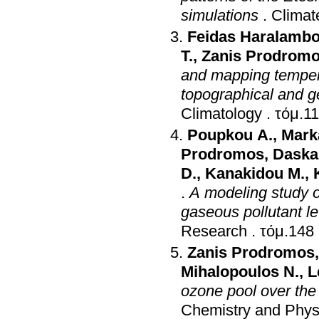
simulations
.
Climat
Feidas Haralamb
T.
,
Zanis Prodrom
and mapping tempera
topographical and g
Climatology
.
Poupkou A.
,
Mark
Prodromos
,
Daskal
D.
,
Kanakidou M.
,
.
A modeling study of
gaseous pollutant l
Research
.
Zanis Prodromos
Mihalopoulos N.
,
L
ozone pool over the
Chemistry and Phys