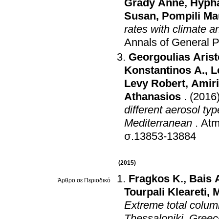
Grady Anne
,
Hyph
Susan
,
Pompili Ma
rates with climate 
Annals of General P
Georgoulias Arist
Konstantinos A.
,
L
Levy Robert
,
Amiri
Athanasios
.
(2016
different aerosol ty
Mediterranean
.
Atm
σ.13853-13884
(2015)
Fragkos K.
,
Bais 
Άρθρο σε Περιοδικό
Tourpali Kleareti
,
M
Extreme total colum
Thessaloniki, Greec