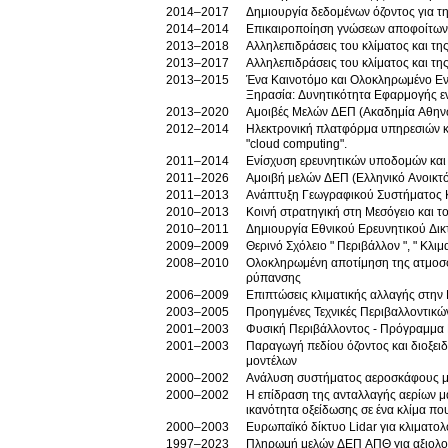
2014–2017
Δημιουργία δεδομένων όζοντος για τη
2014–2014
Επικαιροποίηση γνώσεων αποφοίτων σ
2013–2018
Αλληλεπιδράσεις του κλίματος και τη
2013–2017
Αλληλεπιδράσεις του κλίματος και τη
2013–2015
Ένα Καινοτόμο και Ολοκληρωμένο Εννοιολογικό Μοντέλο για την Αντιμετώπιση τω
Ξηρασία: Δυνητικότητα Εφαρμογής 
2013–2020
Αμοιβές Μελών ΔΕΠ (Ακαδημία Αθην
2012–2014
Ηλεκτρονική πλατφόρμα υπηρεσιών κα
"cloud computing".
2011–2014
Ενίσχυση ερευνητικών υποδομών και
2011–2026
Αμοιβή μελών ΔΕΠ (Ελληνικό Ανοικτό
2011–2013
Ανάπτυξη Γεωγραφικού Συστήματος 
2010–2013
Κοινή στρατηγική στη Μεσόγειο και το
2010–2011
Δημιουργία Εθνικού Ερευνητικού Δι
2009–2009
Θερινό Σχόλειο " Περιβάλλον ", " Κλι
2008–2010
Ολοκληρωμένη αποτίμηση της ατμοσφ
ρύπανσης
2006–2009
Επιπτώσεις κλιματικής αλλαγής στην
2003–2005
Προηγμένες Τεχνικές Περιβαλλοντι
2001–2003
Φυσική Περιβάλλοντος - Πρόγραμμα
2001–2003
Παραγωγή πεδίου όζοντος και διοξει
μοντέλων
2000–2002
Ανάλυση συστήματος αεροσκάφους μ
2000–2002
Η επίδραση της ανταλλαγής αερίων 
ικανότητα οξείδωσης σε ένα κλίμα πο
2000–2003
Ευρωπαϊκό δίκτυο Lidar για κλιματο
1997–2023
Πληρωμή μελών ΔΕΠ ΑΠΘ για αξιολογή