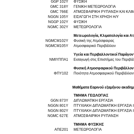
GGP 102Y
ΦΥΣΙΚΗ
GMC 318Y
ΓΕΝΙΚΗ ΜΕΤΕΩΡΟΛΟΓΙΑ
GMC 766E
ΑΤΜΟΣΦΑΙΡΙΚΗ ΡΥΠΑΝΣΗ ΚΑΙ ΚΛΙ
NGGN 105Y
ΕΙΣΑΓΩΓΗ ΣΤΗ ΧΡΗΣΗ Η/Υ
NGGP 102Y
ΦΥΣΙΚΗ
NGMC 302Y
ΜΕΤΕΩΡΟΛΟΓΙΑ
Μετεωρολογία, Κλιματολογία και Α
NGMCM102Y
Φυσική της Ατμόσφαιρας
NGMCM105Y
Ατμοσφαιρικό Περιβάλλον
Υγεία και Περιβαλλοντικοί Παράγον
ΝΜΙΥΠΠΑ1
Εισαγωγή στις Επιστήμες του Περιβά
Φυσική Ατμοσφαιρικού Περιβάλλον
ΦΠΥ102
Ποιότητα Ατμοσφαιρικού Περιβάλλον
Μαθήματα Εαρινού εξαμήνου ακαδημ
ΤΜΗΜΑ ΓΕΩΛΟΓΙΑΣ
GGN 873Υ
ΔΙΠΛΩΜΑΤΙΚΗ ΕΡΓΑΣΙΑ
NGGN 801Y
ΠΤΥΧΙΑΚΗ ΔΙΠΛΩΜΑΤΙΚΗ ΕΡΓΑΣΙΑ Ι
NGGN 802Y
ΠΤΥΧΙΑΚΗ ΔΙΠΛΩΜΑΤΙΚΗ ΕΡΓΑΣΙΑ Ι
NGMC 627E
ΑΤΜΟΣΦΑΙΡΙΚΗ ΡΥΠΑΝΣΗ
ΤΜΗΜΑ ΦΥΣΙΚΗΣ
ΑΠΕ201
ΜΕΤΕΩΡΟΛΟΓΙΑ