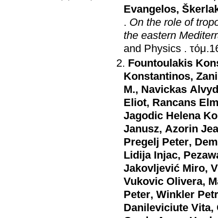
Evangelos
,
Škerla
.
On the role of tro
the eastern Mediter
and Physics
.
Fountoulakis Kon
Konstantinos
,
Zan
M.
,
Navickas Alvy
Eliot
,
Rancans Elm
Jagodic Helena Ko
Janusz
,
Azorin Jea
Pregelj Peter
,
Demy
Lidija Injac
,
Pezaw
Jakovljević Miro
,
V
Vukovic Olivera
,
M
Peter
,
Winkler Pet
Danileviciute Vita
,