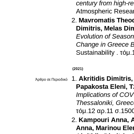
century from high
Atmospheric Resea
Mavromatis Theo
Dimitris
,
Melas Dim
Evolution of Season
Change in Greece
Sustainability
.
(2021)
Akritidis Dimitris
Άρθρο σε Περιοδικό
Papakosta Eleni
,
T
Implications of COV
Thessaloniki, Gree
τόμ.12 αρ.11 σ.15
Kampouri Anna
,
A
Anna
,
Marinou Ele